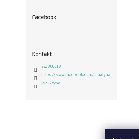
Facebook
Kontakt
721800618
https://www.facebook.com/jajaatyna
jaja & tyna
Z
á
p
a
t
í