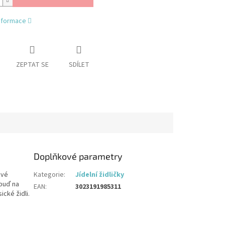
informace
ZEPTAT SE
SDÍLET
Doplňkové parametry
své
Kategorie
:
Jídelní židličky
 buď na
EAN
:
3023191985311
cké židli.