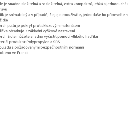
le je snadno složitelná a rozložitelná, extra kompaktní, lehká a jednoduchá
ravu
tík je snímatelný a v případě, že jej nepoužíváte, jednoduše ho připevníte n
židle
vrch pultu je pokryt protiskluzovým materiálem
dlička obsahuje 2 základní výškové nastavení
vrch židle můžete snadno vyčistit pomocí vlhkého hadříku
teriál produktu: Polypropylen a SBS
souladu s požadovanými bezpečnostními normami
robeno ve Francii