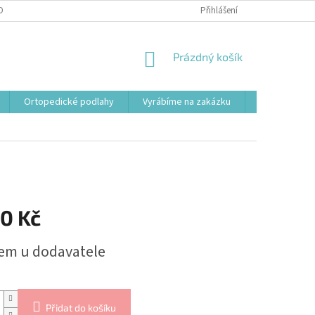
OBNÍCH ÚDAJŮ
Přihlášení
NÁKUPNÍ
Prázdný košík
KOŠÍK
Ortopedické podlahy
Vyrábíme na zakázku
Svařovací st
90 Kč
em u dodavatele
Přidat do košíku