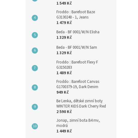
1 549 Kč
Froddo : Barefoot Baze
G3130240 - 1, Jeans
1 479 Kč
Beda - BF 0001/W/N Elisha
1 329 Kč
Beda - BF 0001/W/N Sam
1 329 Kč
Froddo : Barefoot Flexy F
G3150283
1 489 Kč
Froddo : Barefoot Canvas
G1700379-19, Dark Denim
949 Kč
Be Lenka, dětské zimní boty
WINTER KIDS Dark Cherry Red
2 590 Kč
Jonap, zimní bota B4 mv,
modrá
1 449 Kč