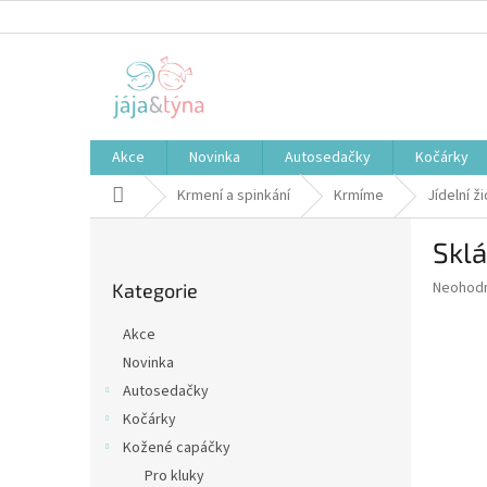
Přejít
na
obsah
Akce
Novinka
Autosedačky
Kočárky
Domů
Krmení a spinkání
Krmíme
Jídelní ži
P
Sklá
o
Přeskočit
s
Průměr
Neohod
Kategorie
kategorie
t
hodnoce
r
produkt
Akce
a
je
Novinka
0,0
n
z
Autosedačky
n
5
í
Kočárky
hvězdič
p
Kožené capáčky
a
Pro kluky