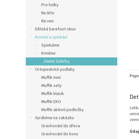
n
Pro holky
e
Na léto
l
Na ven
Dětská barefoot obuv
Krmení a spinkání
Spinkáme
Krmíme
Jídelní židličky
Ortopedické podlahy
Popi
Muffik mini
Muffik sety
Muffik klasik
Det
Muffik EKO
Lehká
Muffik aktivní podložky
unive
Vyrábíme na zakázku
zemi,
Gravírování do dřeva
Údaj
Gravírování do kovu