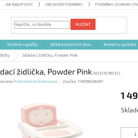
JAK NAKUPOVAT
OBCHODNÍ PODMÍNKY
PODMÍNKY OCHRANY OS
HLEDAT
Kožené capáčky
Dětská barefoot obuv
Krmení a spinkání
dličky
Skládací židlička, Powder Pink
dací židlička, Powder Pink
3023191985311
né
noceno
Podrobnosti hodnocení
Značka:
THERMOBABY
ní
1 4
u
Měrná
Sklad
cena:
ek.