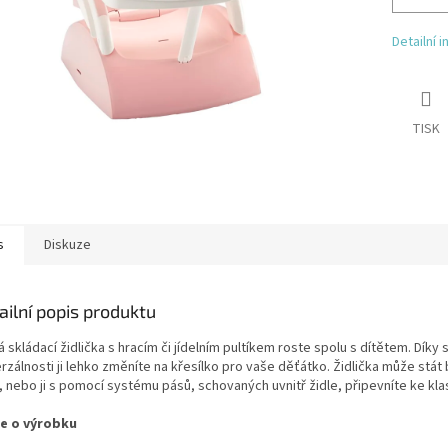
Detailní 
TISK
s
Diskuze
ailní popis produktu
 skládací židlička s hracím či jídelním pultíkem roste spolu s dítětem. Díky 
rzálnosti ji lehko změníte na křesílko pro vaše děťátko. Židlička může stát
 nebo ji s pomocí systému pásů, schovaných uvnitř židle, připevníte ke klasi
e o výrobku