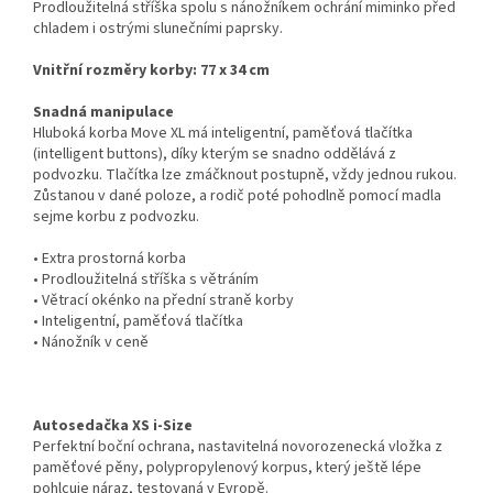
Prodloužitelná stříška spolu s nánožníkem ochrání miminko před
chladem i ostrými slunečními paprsky.
Vnitřní rozměry korby: 77 x 34 cm
Snadná manipulace
Hluboká korba Move XL má inteligentní, paměťová tlačítka
(intelligent buttons), díky kterým se snadno oddělává z
podvozku. Tlačítka lze zmáčknout postupně, vždy jednou rukou.
Zůstanou v dané poloze, a rodič poté pohodlně pomocí madla
sejme korbu z podvozku.
• Extra prostorná korba
• Prodloužitelná stříška s větráním
• Větrací okénko na přední straně korby
• Inteligentní, paměťová tlačítka
• Nánožník v ceně
Autosedačka XS i-Size
Perfektní boční ochrana, nastavitelná novorozenecká vložka z
paměťové pěny, polypropylenový korpus, který ještě lépe
pohlcuje náraz, testovaná v Evropě.