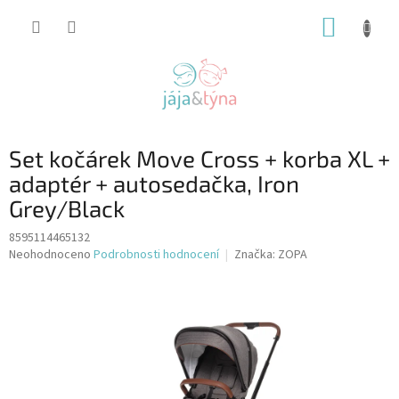
Přejít
NÁKUP
na
obsah
KOŠÍK
Set kočárek Move Cross + korba XL +
adaptér + autosedačka, Iron
Grey/Black
8595114465132
Průměrné
Neohodnoceno
Podrobnosti hodnocení
Značka:
ZOPA
hodnocení
produktu
je
0,0
z
5
hvězdiček.