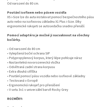
Od narození do 80 cm.
Poutání isofixem nebo pásem vozidla
XS i-Size lze do auta instalovat pomocí bezpečnostního pásu
auto nebo na isofixovou základnu X1 Plus i-Size. Díky
ergonomické rukojeti se autosedačka snadno přenáší.
Pomocí adaptéru je možné ji nacvaknout na všechny
kočárky.
• Od narození do 80 cm
• Vylepšená boční ochrana SIP
• Polypropylenový korpus, který lépe pohlcuje náraz
• Nastavitelná novorozenecká vložka
• Odvětraná zadní strana korpusu
• Extra dlouhá stříška
• Poutání pomocí pásu vozidla nebo isofixové základny
• Testovaná v Evropě
• Ergonomická rukojeť pro přenášení
• V setu 3v1 v univerzální barvě Rocky Grey
ROZMĚRY: