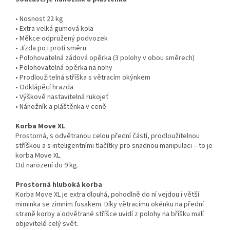
• Nosnost 22 kg
• Extra velká gumová kola
• Měkce odpružený podvozek
• Jízda po i proti směru
• Polohovatelná zádová opěrka (3 polohy v obou směrech)
• Polohovatelná opěrka na nohy
• Prodloužitelná stříška s větracím okýnkem
• Odklápěcí hrazda
• Výškově nastavitelná rukojeť
• Nánožník a pláštěnka v ceně
Korba Move XL
Prostorná, s odvětranou celou přední částí, prodloužitelnou
stříškou a s inteligentními tlačítky pro snadnou manipulaci – to je
korba Move XL.
Od narození do 9 kg.
Prostorná hluboká korba
Korba Move XL je extra dlouhá, pohodlně do ní vejdou i větší
miminka se zimním fusakem. Díky větracímu okénku na přední
straně korby a odvětrané stříšce uvidí z polohy na bříšku malí
objevitelé celý svět.