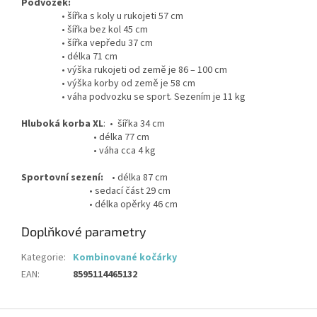
Podvozek:
• šířka s koly u rukojeti 57 cm
• šířka bez kol 45 cm
• šířka vepředu 37 cm
• délka 71 cm
• výška rukojeti od země je 86 – 100 cm
• výška korby od země je 58 cm
• váha podvozku se sport. Sezením je 11 kg
Hluboká korba XL
: • šířka 34 cm
• délka 77 cm
• váha cca 4 kg
Sportovní sezení:
• délka 87 cm
• sedací část 29 cm
• délka opěrky 46 cm
Doplňkové parametry
Kategorie
:
Kombinované kočárky
EAN
:
8595114465132
Z