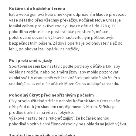
Kočárek do každého terénu
Extra velká gumová kola s měkkým odpružením hladce převezou
vaše děťátko přes všechny překážky. Kočárek Move Cross je
ideální volbou pro aktivní rodiny. Uveze děti až do 22 kg. O
pohodlí na výletech se postará také prostorné, měkce
polstrované sezení s výškově nastavitelným pětibodovým
bezpečnostním pásem. Zádová opěrka je polohovatelná až do
lehu, polohovat lze i opěrku na nožičky.
Po i proti směru jízdy
Sportovní sezení lze nastavit podle potřeby děťátka tak, aby
vidělo na rodiče, nebo po směru jízdy, aby mohlo pozorovat
okolní svět. V obou směrech lze kočárek pohodlně složit. Pro
snadnější usazení má kočárek Move Cross odklápěcí hrazdu.
Pohodlný úkryt před nepříznivým počasím
Díky prodloužitelné stříšce ochrání kočárek Move Cross vaše
děti před ostrým sluncem i nepříjemným větrem. Stříška je
prodloužitelná a má větrací okýnko.
Výškově nastavitelná rukojeť zajistí, že kočárek mohou
pohodlně vozit všichni členové rodiny bez ohledu na jejich výšku.
Součástí je nánožník a pláštěnka