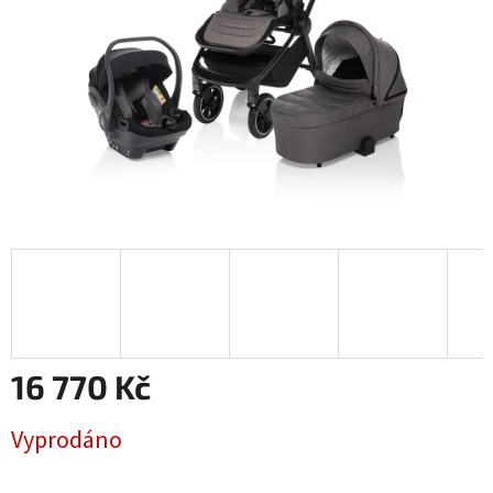
16 770 Kč
Měrná
Vyprodáno
cena: