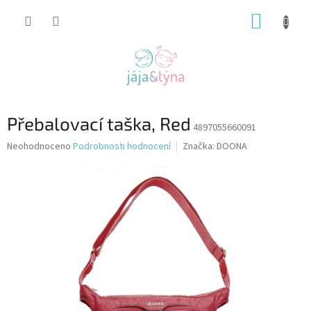
Přejít
NÁKUP
na
obsah
KOŠÍK
Přebalovací taška, Red
4897055660091
Průměrné
Neohodnoceno
Podrobnosti hodnocení
Značka:
DOONA
hodnocení
produktu
je
0,0
z
5
hvězdiček.