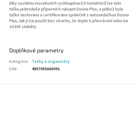
Díky systému inovativních rychloupínacích konektorů lze tuto
tašku jednoduše připevnit k rukojeti Doona Plus, a jelikož byla
taška testována a certifikována společně s autosedačkou Doona
Plus, tak ji lze použít bez strachu, že dojde k převrácení nebo ke
ztrátě stability.
Doplňkové parametry
Kategorie
:
Tašky a organizéry
EAN
:
4897055660091
Z
á
p
a
t
í