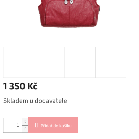
1 350 Kč
Měrná
Skladem u dodavatele
cena:
Přidat do košíku