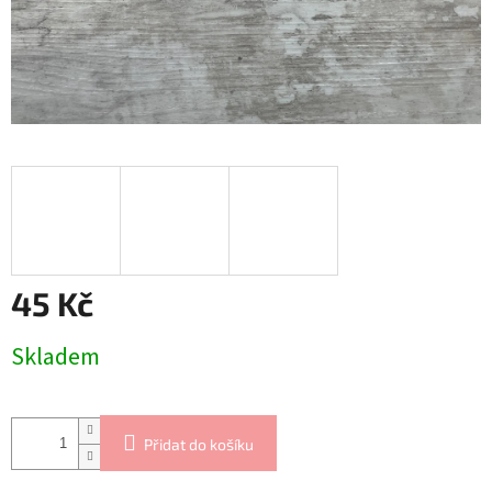
45 Kč
Měrná
Skladem
cena:
Přidat do košíku