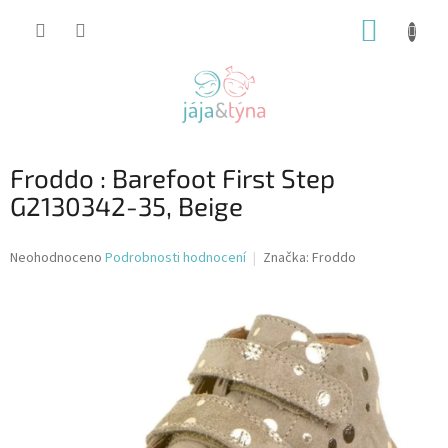
Přejít
NÁKUP
na
obsah
KOŠÍK
Froddo : Barefoot First Step
G2130342-35, Beige
Průměrné
Neohodnoceno
Podrobnosti hodnocení
Značka:
Froddo
hodnocení
produktu
je
0,0
z
5
hvězdiček.