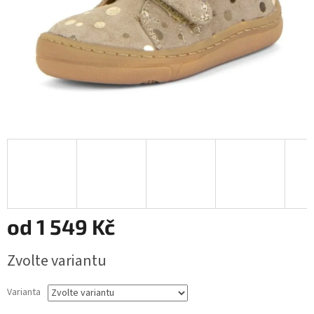
od
1 549 Kč
Měrná
Zvolte variantu
cena:
Varianta