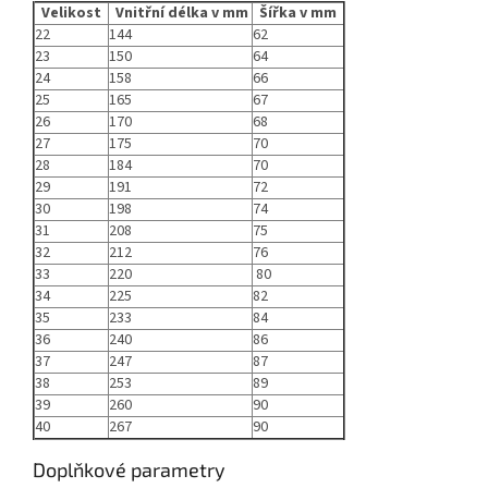
Velikost
Vnitřní délka v mm
Šířka v mm
22
144
62
23
150
64
24
158
66
25
165
67
26
170
68
27
175
70
28
184
70
29
191
72
30
198
74
31
208
75
32
212
76
33
220
80
34
225
82
35
233
84
36
240
86
37
247
87
38
253
89
39
260
90
40
267
90
Doplňkové parametry