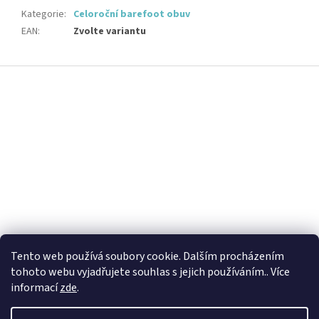
Kategorie
:
Celoroční barefoot obuv
EAN
:
Zvolte variantu
Z
á
p
a
t
í
Tento web používá soubory cookie. Dalším procházením
tohoto webu vyjadřujete souhlas s jejich používáním.. Více
informací
zde
.