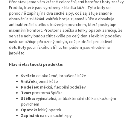
Představujeme vám krásné celoroční jarní barefoot boty značky
Froddo, které jsou vyrobeny z hladká kůže. Tyto boty se
pohodlně zapínají na dva suché zipy, což zajišťuje snadné
obouvání a svlékání. Vnitřek bot je z jemné kůže a obsahuje
antibakteriální stélku s koženým povrchem, která poskytuje
maximální komfort. Prostorná špička a lehký opatek zaručují, že
se vaše nohy budou cítit skvěle po celý den. Flexibilní podešev
navíc umožňuje přirozený pohyb, což je ideální pro aktivní
děti. Boty jsou nízkého střihu, tím pádem jsou vhodné na
jaro/léto.
Hlavní vlastnosti produktu:
Svršek:
celokožené, broušená kůže
Vnitřek:
jemná kůže
Podešev:
měkká, flexibilní podešev
Tvar:
prostorná špička
Stélka:
vyjímatelná, antibakteriální stélka s koženým
povrchem
Opatek:
lehký opatek
Zapínání:
na dva suché zipy