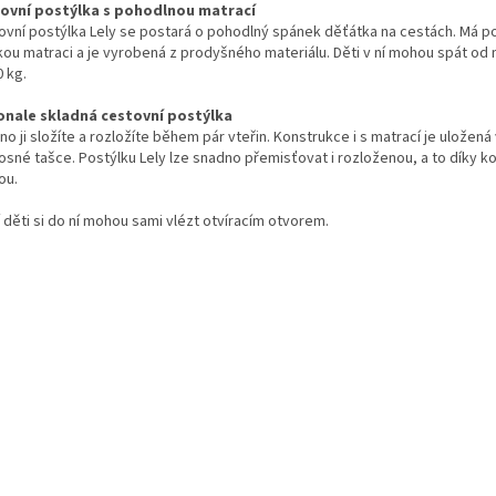
ovní postýlka s pohodlnou matrací
ovní postýlka Lely se postará o pohodlný spánek děťátka na cestách. Má 
ou matraci a je vyrobená z prodyšného materiálu. Děti v ní mohou spát od 
 kg.
nale skladná cestovní postýlka
o ji složíte a rozložíte během pár vteřin. Konstrukce i s matrací je uložená
osné tašce. Postýlku Lely lze snadno přemisťovat i rozloženou, a to díky k
ou.
 děti si do ní mohou sami vlézt otvíracím otvorem.