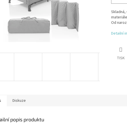
Skladná,
materiále
Od naroze
Detailní 
TISK
s
Diskuze
ailní popis produktu