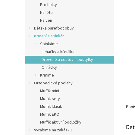
n
Pro holky
e
Na léto
l
Na ven
Dětská barefoot obuv
Krmení a spinkání
Spinkáme
Lehačky a křesílka
Dřevěné a cestovní postýlky
Ohrádky
Krmíme
Ortopedické podlahy
Muffik mini
Muffik sety
Muffik klasik
Popi
Muffik EKO
Muffik aktivní podložky
Det
Vyrábíme na zakázku