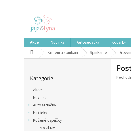
Přejít
na
obsah
Akce
Novinka
Autosedačky
Kočárky
Domů
Krmení a spinkání
Spinkáme
Dřevěn
P
Post
o
Přeskočit
s
Průměr
Neohod
Kategorie
kategorie
t
hodnoce
r
produkt
Akce
a
je
Novinka
0,0
n
z
Autosedačky
n
5
í
Kočárky
hvězdič
p
Kožené capáčky
a
Pro kluky