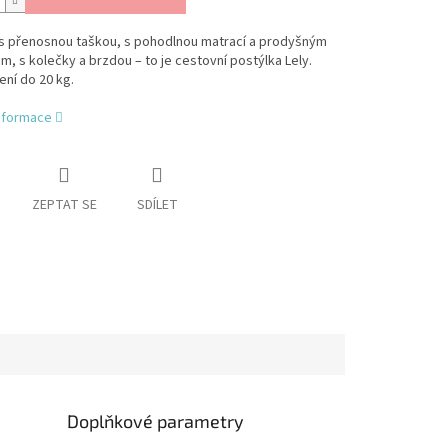
 s přenosnou taškou, s pohodlnou matrací a prodyšným
m, s kolečky a brzdou – to je cestovní postýlka Lely.
ní do 20 kg.
informace
ZEPTAT SE
SDÍLET
Doplňkové parametry