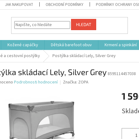
JAK NAKUPOVAT
OBCHODNÍ PODMÍNKY
PODMÍNKY OCHRANY OS
HLEDAT
Kožené capáčky
Dětská barefoot obuv
Krmení a spinkání
é a cestovní postýlky
Postýlka skládací Lely, Silver Grey
ýlka skládací Lely, Silver Grey
8595114457038
né
noceno
Podrobnosti hodnocení
Značka:
ZOPA
ní
1 59
u
Měrná
Sklad
cena:
ek.