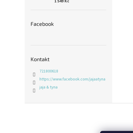
1 549 Kč
Facebook
Kontakt
721800618
https://www.facebook.com/jajaatyna
jaja & tyna
Z
á
p
a
t