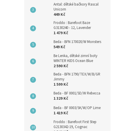
Antal: dětské bačkory Rascal
Unicorn
449 Kč
Froddo : Barefoot Baze
G3130240 - 12, Lavender
1 479 Kč
Beda - BFN 170020/W Monsters
549 Kč
Be Lenka, dětské zimní boty
WINTER KIDS Ocean Blue
2 590 Kč
Beda - BFN 1790/TEX/W/B/GR
Jimmy
1 599 Kč
Beda - BF 0001/SD/W Rebecca
1 329 Kč
Beda - BF 0003/SK/W/OP Lime
1 419 Kč
Froddo : Barefoot First Step
G2130342-19, Cognac