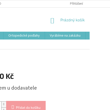
OBNÍCH ÚDAJŮ
Přihlášení
NÁKUPNÍ
Prázdný košík
KOŠÍK
Ortopedické podlahy
Vyrábíme na zakázku
Svařovací st
0 Kč
em u dodavatele
Přidat do košíku