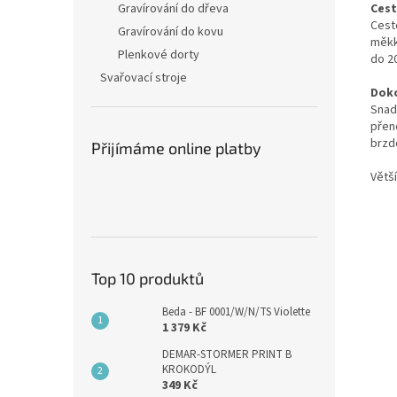
Cest
Gravírování do dřeva
Cest
Gravírování do kovu
měkk
Plenkové dorty
do 20
Svařovací stroje
Doko
Snadn
přen
brzd
Přijímáme online platby
Větší
Top 10 produktů
Beda - BF 0001/W/N/TS Violette
1 379 Kč
DEMAR-STORMER PRINT B
KROKODÝL
349 Kč