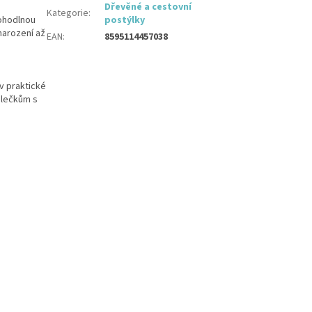
Dřevěné a cestovní
Kategorie
:
pohodlnou
postýlky
narození až
EAN
:
8595114457038
 v praktické
olečkům s