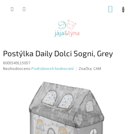
Přejít
NÁKUP
na
obsah
KOŠÍK
Postýlka Daily Dolci Sogni, Grey
8005549115057
Průměrné
Neohodnoceno
Podrobnosti hodnocení
Značka:
CAM
hodnocení
produktu
je
0,0
z
5
hvězdiček.