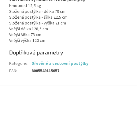
Vlastnosti výrobku Cestovní postýlky
Hmotnost 12,5 kg
Složená postýlka - délka 79 cm
Složená postýlka - šířka 22,5 cm
Složená postýlka - výška 21 cm
Vnější délka 128,5 cm
Vnější šířka 73 cm
Vnější výška 120 cm
Doplňkové parametry
Kategorie
:
Dřevěné a cestovní postýlky
EAN
:
8005549115057
Z
á
p
a
t
í