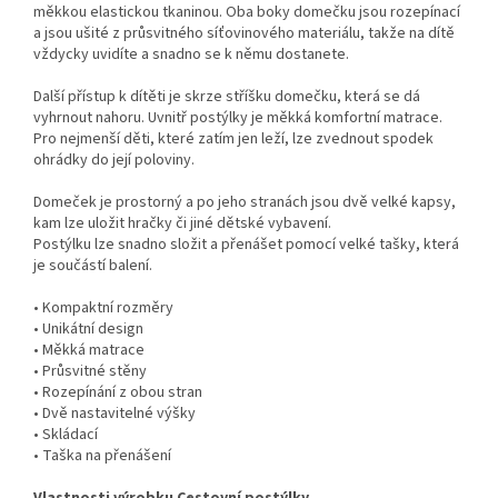
měkkou elastickou tkaninou. Oba boky domečku jsou rozepínací
a jsou ušité z průsvitného síťovinového materiálu, takže na dítě
vždycky uvidíte a snadno se k němu dostanete.
Další přístup k dítěti je skrze stříšku domečku, která se dá
vyhrnout nahoru. Uvnitř postýlky je měkká komfortní matrace.
Pro nejmenší děti, které zatím jen leží, lze zvednout spodek
ohrádky do její poloviny.
Domeček je prostorný a po jeho stranách jsou dvě velké kapsy,
kam lze uložit hračky či jiné dětské vybavení.
Postýlku lze snadno složit a přenášet pomocí velké tašky, která
je součástí balení.
• Kompaktní rozměry
• Unikátní design
• Měkká matrace
• Průsvitné stěny
• Rozepínání z obou stran
• Dvě nastavitelné výšky
• Skládací
• Taška na přenášení