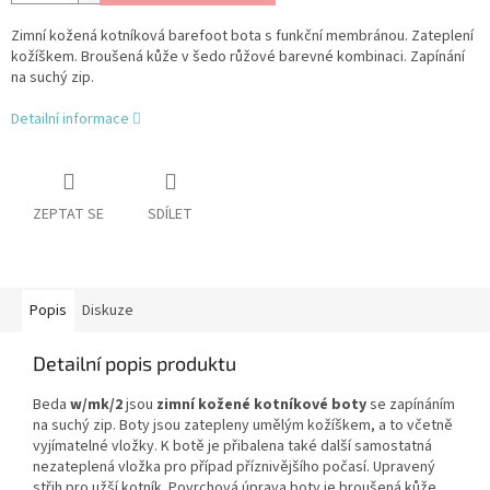
Zimní kožená kotníková barefoot bota s funkční membránou. Zateplení
kožíškem. Broušená kůže v šedo růžové barevné kombinaci. Zapínání
na suchý zip.
Detailní informace
ZEPTAT SE
SDÍLET
Popis
Diskuze
Detailní popis produktu
Beda
w/mk/2
jsou
zimní kožené kotníkové boty
se zapínáním
na suchý zip. Boty jsou zatepleny umělým kožíškem, a to včetně
vyjímatelné vložky. K botě je přibalena také další samostatná
nezateplená vložka pro případ příznivějšího počasí. Upravený
střih pro užší kotník. Povrchová úprava boty je broušená kůže