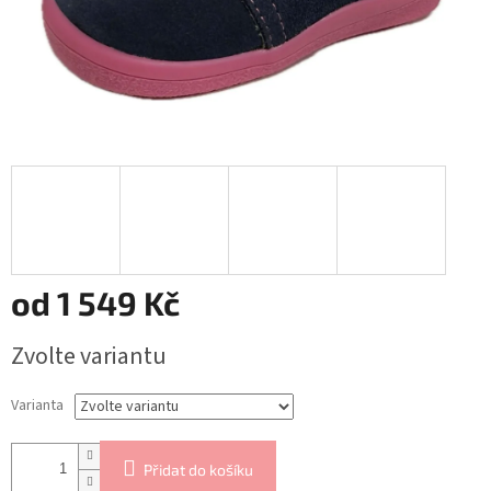
od
1 549 Kč
Měrná
Zvolte variantu
cena:
Varianta
Přidat do košíku