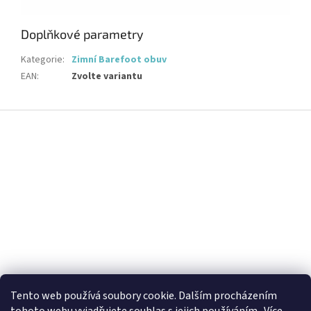
Doplňkové parametry
Kategorie
:
Zimní Barefoot obuv
EAN
:
Zvolte variantu
Z
á
p
a
t
í
Tento web používá soubory cookie. Dalším procházením