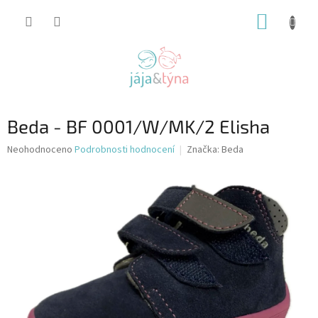
Přejít
NÁKUP
na
obsah
KOŠÍK
Beda - BF 0001/W/MK/2 Elisha
Průměrné
Neohodnoceno
Podrobnosti hodnocení
Značka:
Beda
hodnocení
produktu
je
0,0
z
5
hvězdiček.