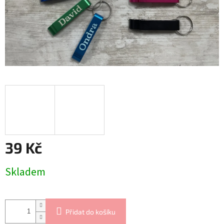
39 Kč
Měrná
Skladem
cena:
Přidat do košíku