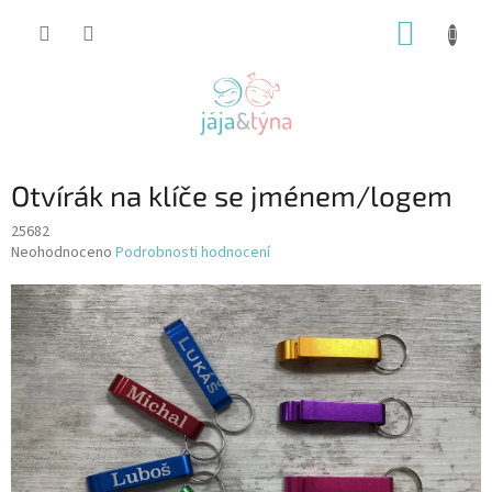
Přejít
NÁKUP
na
obsah
KOŠÍK
Otvírák na klíče se jménem/logem
25682
Průměrné
Neohodnoceno
Podrobnosti hodnocení
hodnocení
produktu
je
0,0
z
5
hvězdiček.