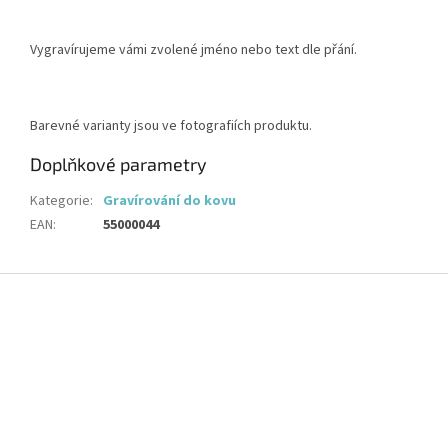
Vygravírujeme vámi zvolené jméno nebo text dle přání.
Barevné varianty jsou ve fotografiích produktu.
Doplňkové parametry
Kategorie
:
Gravírování do kovu
EAN
:
55000044
Z
á
p
a
t
í