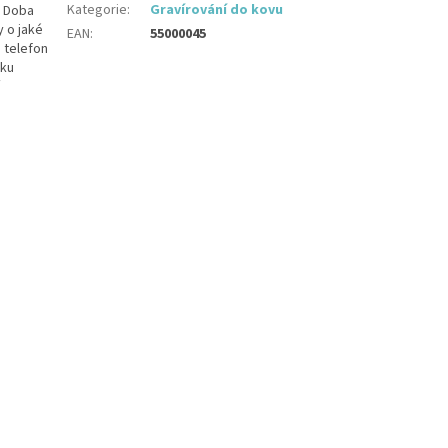
Kategorie
:
Gravírování do kovu
. Doba
y o jaké
EAN
:
55000045
 telefon
zku