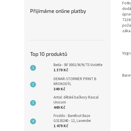
Fotky
dodá
Přijímáme online platby
úpra
7218
poža
záka
Vygr
Top 10 produktů
Beda - BF 0001/W/N/TS Violette
1 379 Kč
Barev
DEMAR-STORMER PRINT B
KROKODÝL
349 Kč
Antal: dětské bačkory Rascal
Unicorn
449 Kč
Froddo : Barefoot Baze
G3130240 - 12, Lavender
1 479 Kč