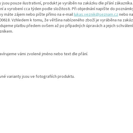
 jsou pouze ilustrativní, produkt je vyráběn na zakázku dle přání zákazníka
ní a vyrobení cca týden podle složitosti. Při objednání napište do poznámk
vy máte zájem nebo pište přímo na e-mail
lukas.veznik@seznam.cz
nebo na
00618. Vzhledem k tomu, že většina nabízeného zboží je vyráběna na zaká
dujeme platbu předem ovšem až po případných úpravách a jejich schválení
zníkem.
avírujeme vámi zvolené jméno nebo text dle přání.
né varianty jsou ve fotografiích produktu.