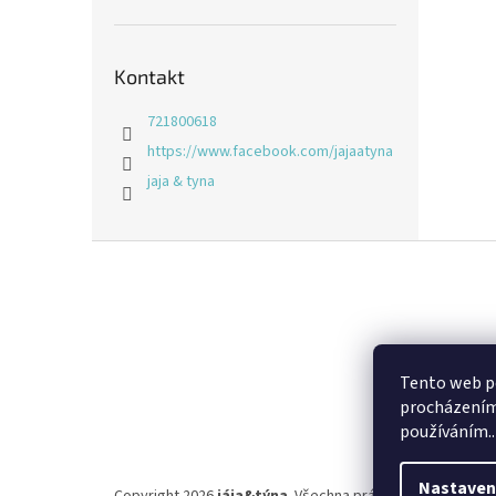
Kontakt
721800618
https://www.facebook.com/jajaatyna
jaja & tyna
Z
á
p
a
t
í
Tento web po
procházením 
používáním..
Nastaven