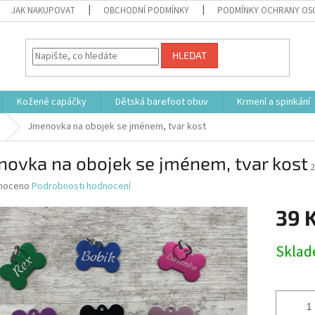
JAK NAKUPOVAT
OBCHODNÍ PODMÍNKY
PODMÍNKY OCHRANY OS
HLEDAT
Kožené capáčky
Dětská barefoot obuv
Krmení a spinkání
Jmenovka na obojek se jménem, tvar kost
novka na obojek se jménem, tvar kost
2
né
noceno
Podrobnosti hodnocení
ní
39 
u
Měrná
Skla
cena:
ek.