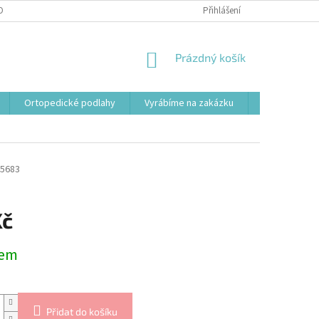
OBNÍCH ÚDAJŮ
Přihlášení
NÁKUPNÍ
Prázdný košík
KOŠÍK
Ortopedické podlahy
Vyrábíme na zakázku
Svařovací st
5683
Kč
dem
Přidat do košíku