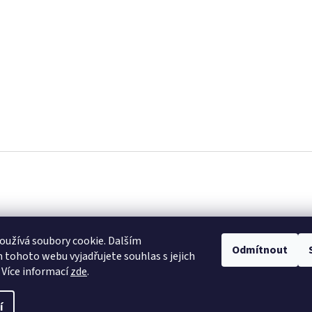
užívá soubory cookie. Dalším
Odmítnout
tohoto webu vyjadřujete souhlas s jejich
 Více informací
zde
.
í