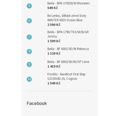
Beda - BFN 170020/W Monsters
549 Kč
Be Lenka, dětské zimní boty
WINTER KIDS Ocean Blue
2 590 Kč
Beda - BFN 1790/TEX/W/B/GR
Jimmy
1 599 Kč
Beda - BF 0001/SD/W Rebecca
1 329 Kč
Beda - BF 0003/SK/W/OP Lime
1 419 Kč
Froddo : Barefoot First Step
G2130342-19, Cognac
1 549 Kč
Facebook