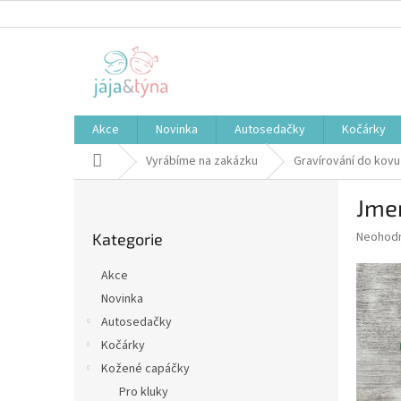
Přejít
na
obsah
Akce
Novinka
Autosedačky
Kočárky
Domů
Vyrábíme na zakázku
Gravírování do kovu
P
Jme
o
Přeskočit
s
Průměr
Neohod
Kategorie
kategorie
t
hodnoce
r
produkt
Akce
a
je
Novinka
0,0
n
z
Autosedačky
n
5
í
Kočárky
hvězdič
p
Kožené capáčky
a
Pro kluky