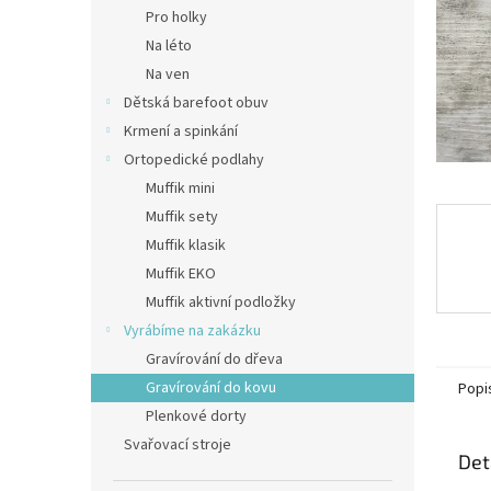
n
Pro holky
e
Na léto
l
Na ven
Dětská barefoot obuv
Krmení a spinkání
Ortopedické podlahy
Muffik mini
Muffik sety
Muffik klasik
Muffik EKO
Muffik aktivní podložky
Vyrábíme na zakázku
Gravírování do dřeva
Gravírování do kovu
Popi
Plenkové dorty
Svařovací stroje
Det