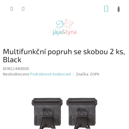
Přejít
NÁKUP
na
obsah
KOŠÍK
Multifunkční popruh se skobou 2 ks,
Black
8595114456505
Průměrné
Neohodnoceno
Podrobnosti hodnocení
Značka:
ZOPA
hodnocení
produktu
je
0,0
z
5
hvězdiček.