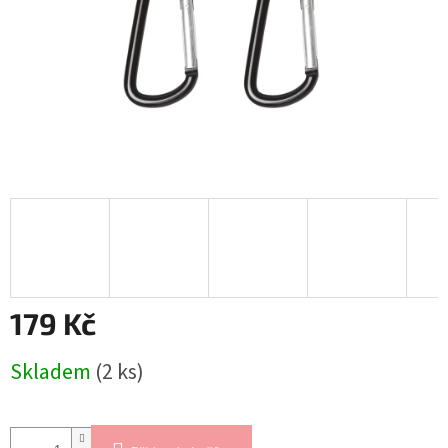
179 Kč
Měrná
Skladem
(2 ks)
cena: