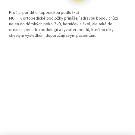
Proč si pořídit ortopedickou podložku?
MUFFIK ortopedické podložky přinášejí zdravou bosou chůzi
nejen do dětských pokojíčků, herniček a škol, ale také do
ordinací pediatru podologů a fyzioterapeutů, kteří ho díky
skvělým výsledkům doporučují svým pacientům.
Z
á
p
a
t
í