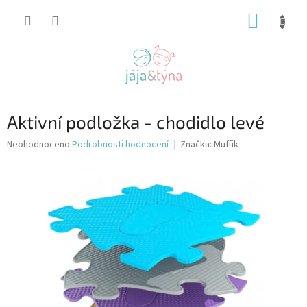
Přejít
NÁKUP
na
obsah
KOŠÍK
Aktivní podložka - chodidlo levé
Průměrné
Neohodnoceno
Podrobnosti hodnocení
Značka:
Muffik
hodnocení
produktu
je
0,0
z
5
hvězdiček.