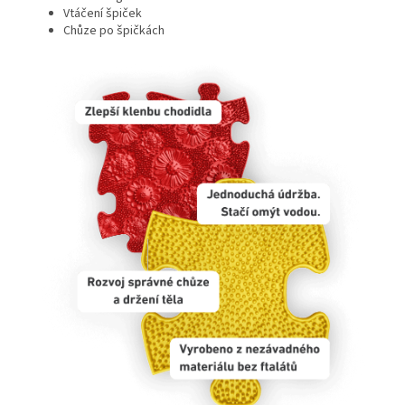
Vtáčení špiček
Chůze po špičkách