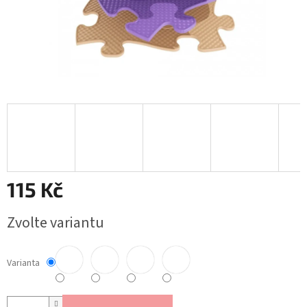
115 Kč
Měrná
Zvolte variantu
cena:
Varianta