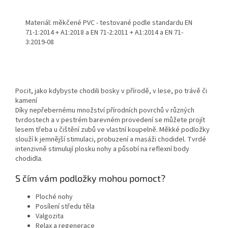
Materiál: měkčené PVC - testované podle standardu EN
71-1:2014 + A1:2018 a EN 71-2:2011 + A1:2014 a EN 71-
3:2019-08
Pocit, jako kdybyste chodili bosky v přírodě, v lese, po trávě či
kamení
Díky nepřebernému množství přírodních povrchů v různých
tvrdostech a v pestrém barevném provedení se můžete projít
lesem třeba u čištění zubů ve vlastní koupelně. Měkké podložky
slouží k jemnější stimulaci, probuzení a masáži chodidel. Tvrdé
intenzivně stimulují plosku nohy a působí na reflexní body
chodidla.
S čím vám podložky mohou pomoct?
Ploché nohy
Posílení středu těla
Valgozita
Relax a regenerace