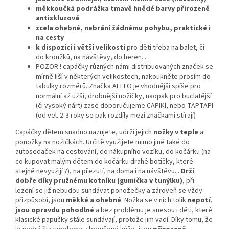
měkkoučká podrážka tmavě hnědé barvy přirozeně
antiskluzová
zcela ohebné, nebrání žádnému pohybu, praktické i
na cesty
k dispozici i větší velikosti
pro děti třeba na balet, či
do kroužků, na návštěvy, do heren...
POZOR ! capáčky různých námi distribuovaných značek se
mírně liší v některých velikostech, nakoukněte prosím do
tabulky rozměrů. Značka AFELO je vhodnější spíše pro
normální až užší, drobnější nožičky, naopak pro buclatější
(či vysoký nárt) zase doporučujeme CAPIKI, nebo TAPTAPI
(od vel. 2-3 roky se pak rozdíly mezi značkami stírají)
Capáčky dětem snadno nazujete, udrží jejich
nožky v teple
a
ponožky na nožičkách. Určitě využijete mimo jiné také do
autosedaček na cestování, do nákupního vozíku, do kočárku (na
co kupovat malým dětem do kočárku drahé botičky, které
stejně nevyužijí ?), na přezutí, na doma i na návštěvu...
Drží
dobře díky pružnému kotníku (gumička v tunýlku)
, při
lezení se již nebudou sundávat ponožečky a zároveň se vždy
přizpůsobí, jsou
měkké a ohebné
. Nožka se v nich tolik
nepotí
,
jsou opravdu pohodlné
a bez problému je snesou i děti, které
klasické papučky stále sundávají, protože jim vadí. Díky tomu, že