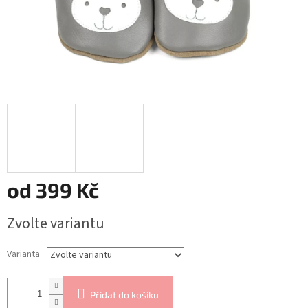
od
399 Kč
Měrná
Zvolte variantu
cena:
Varianta
Přidat do košíku