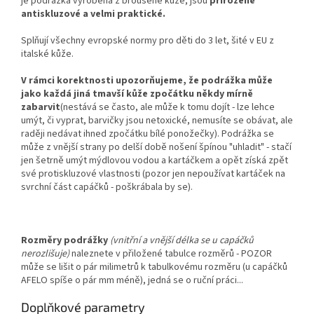
je podrážka vyrobena z broušené kůže, jsou
přirozeně
antiskluzové a velmi praktické.
Splňují všechny evropské normy pro děti do 3 let, šité v EU z
italské kůže.
V rámci korektnosti upozorňujeme, že podrážka může
jako každá jiná tmavší kůže zpočátku někdy mírně
zabarvit
(nestává se často, ale může k tomu dojít - lze lehce
umýt, či vyprat, barvičky jsou netoxické, nemusíte se obávat, ale
raději nedávat ihned zpočátku bílé ponožečky). Podrážka se
může z vnější strany po delší době nošení špínou "uhladit" - stačí
jen šetrně umýt mýdlovou vodou a kartáčkem a opět získá zpět
své protiskluzové vlastnosti (pozor jen nepoužívat kartáček na
svrchní část capáčků - poškrábala by se).
Rozměry podrážky
(vnitřní a vnější délka se u capáčků
nerozlišuje)
naleznete v přiložené tabulce rozměrů - POZOR
může se lišit o pár milimetrů k tabulkovému rozměru (u capáčků
AFELO spíše o pár mm méně), jedná se o ruční práci...
Doplňkové parametry