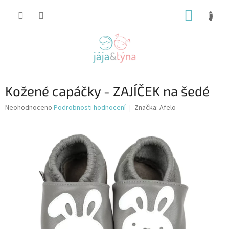
Přejít
NÁKUP
na
obsah
KOŠÍK
Kožené capáčky - ZAJÍČEK na šedé
Průměrné
Neohodnoceno
Podrobnosti hodnocení
Značka:
Afelo
hodnocení
produktu
je
0,0
z
5
hvězdiček.