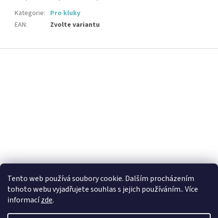
Kategorie
:
Pro kluky
EAN
:
Zvolte variantu
Z
á
p
a
t
í
Tento web používá soubory cookie. Dalším procházením
tohoto webu vyjadřujete souhlas s jejich používáním.. Více
informací
zde
.