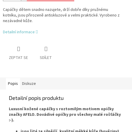
Capáčky dětem snadno nazujete, drží dobře díky pružnému
kotníku, jsou přirozeně antiskluzové a velmi praktické.
Vyrobeno z
nezávadné kůže.
Detailní informace
ZEPTAT SE
SDÍLET
Popis
Diskuze
Detailní popis produktu
Luxusní kožené capáčky s roztomilým motivem opičky
značky AFELO. Dovádivé opičky pro všechny malé rošťáčky
:-).
jsou šité ze silnější, kvalitní měkké kůže (hověziny)