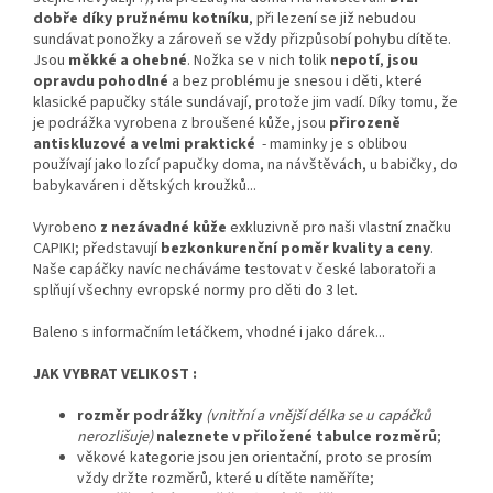
dobře díky pružnému kotníku
, při lezení se již nebudou
sundávat ponožky a zároveň se vždy přizpůsobí pohybu dítěte.
Jsou
měkké a ohebné
. Nožka se v nich tolik
nepotí
,
jsou
opravdu pohodlné
a bez problému je snesou i děti, které
klasické papučky stále sundávají, protože jim vadí. Díky tomu, že
je podrážka vyrobena z broušené kůže, jsou
přirozeně
antiskluzové a velmi praktické
- maminky je s oblibou
používají jako lozící papučky doma, na návštěvách, u babičky, do
babykaváren i dětských kroužků...
Vyrobeno
z nezávadné kůže
exkluzivně pro naši vlastní značku
CAPIKI; představují
bezkonkurenční poměr kvality a ceny
.
Naše capáčky navíc necháváme testovat v české laboratoři a
splňují všechny evropské normy pro děti do 3 let.
Baleno s informačním letáčkem, vhodné i jako dárek...
JAK VYBRAT VELIKOST :
rozměr podrážky
(vnitřní a vnější délka se u capáčků
nerozlišuje)
naleznete v přiložené tabulce rozměrů
;
věkové kategorie jsou jen orientační, proto se prosím
vždy držte rozměrů, které u dítěte naměříte;