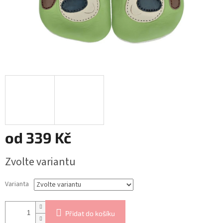
od
339 Kč
Měrná
Zvolte variantu
cena:
Varianta
Přidat do košíku