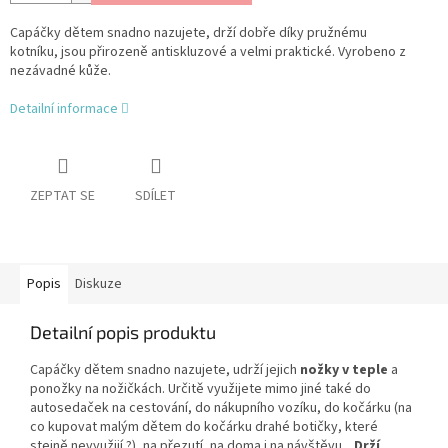
Capáčky dětem snadno nazujete, drží dobře díky pružnému
kotníku, jsou přirozeně antiskluzové a velmi praktické.
Vyrobeno z
nezávadné kůže.
Detailní informace
ZEPTAT SE
SDÍLET
Popis
Diskuze
Detailní popis produktu
Capáčky dětem snadno nazujete, udrží jejich
nožky v teple
a
ponožky na nožičkách. Určitě využijete mimo jiné také do
autosedaček na cestování, do nákupního vozíku, do kočárku (na
co kupovat malým dětem do kočárku drahé botičky, které
stejně nevyužijí ?), na přezutí, na doma i na návštěvu...
Drží