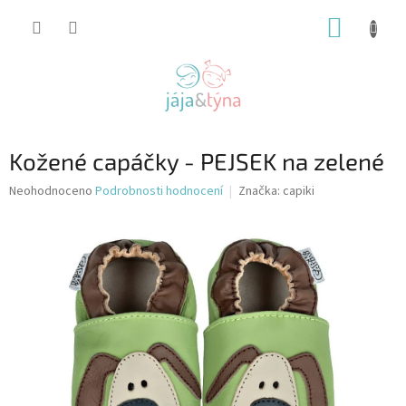
Přejít
NÁKUP
na
obsah
KOŠÍK
Kožené capáčky - PEJSEK na zelené
Průměrné
Neohodnoceno
Podrobnosti hodnocení
Značka:
capiki
hodnocení
produktu
je
0,0
z
5
hvězdiček.