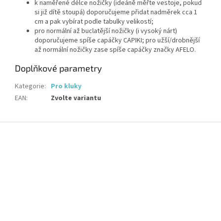
k naměřené délce nožičky (ideáně měřte vestoje, pokud
si již dítě stoupá) doporučujeme přidat nadměrek cca 1
cm a pak vybírat podle tabulky velikostí;
pro normální až buclatější nožičky (i vysoký nárt)
doporučujeme spíše capáčky CAPIKI; pro užší/drobnější
až normální nožičky zase spíše capáčky značky AFELO.
Doplňkové parametry
Kategorie
:
Pro kluky
EAN
:
Zvolte variantu
Z
á
p
a
t
í