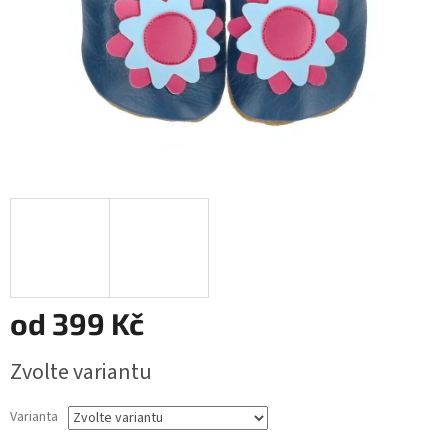
od
399 Kč
Měrná
Zvolte variantu
cena:
Varianta