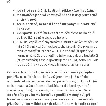
:-).
jsou šité ze silnější, kvalitní měkké kůže (hověziny)
měkkoučká podrážka tmavě hnědé barvy přirozeně
antiskluzová
zcela ohebné, nebrání žádnému pohybu, praktické i
na cesty
k dispozici i větší velikosti
pro děti třeba na balet, či
do kroužků, na návštěvy, do heren...
POZOR ! capáčky různých námi distribuovaných značek se
mírně liší v některých velikostech, nakoukněte prosím do
tabulky rozměrů. Značka AFELO je vhodnější spíše pro
normální až užší, drobnější nožičky, naopak pro buclatější
(či vysoký nárt) zase doporučujeme CAPIKI, nebo TAPTAPI
(od vel. 2-3 roky se pak rozdíly mezi značkami stírají)
Capáčky dětem snadno nazujete, udrží jejich
nožky v teple
a
ponožky na nožičkách. Určitě využijete mimo jiné také do
autosedaček na cestování, do nákupního vozíku, do kočárku (na
co kupovat malým dětem do kočárku drahé botičky, které
stejně nevyužijí ?), na přezutí, na doma i na návštěvu...
Drží
dobře díky pružnému kotníku (gumička v tunýlku)
, při
lezení se již nebudou sundávat ponožečky a zároveň se vždy
přizpůsobí, jsou
měkké a ohebné
. Nožka se v nich tolik
nepotí
,