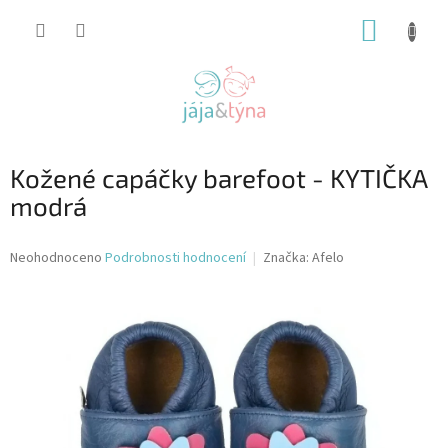
Přejít
NÁKUP
na
obsah
KOŠÍK
Kožené capáčky barefoot - KYTIČKA
modrá
Průměrné
Neohodnoceno
Podrobnosti hodnocení
Značka:
Afelo
hodnocení
produktu
je
0,0
z
5
hvězdiček.