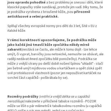
jsou opravdu pohodlné
a bez problému je snesou i děti, které
klasické papučky stále sundávají, protože jim vadí. Díky tomu, že
je podrážka vyrobena z broušené kůže, jsou
přirozeně
antiskluzové a velmi praktické.
Splňují všechny evropské normy pro děti do 3 let, šité v EU z
italské kůže.
V rámci korektnosti upozorňujeme, že podrážka může
jako každá jiná tmavší kůže zpočátku někdy mírně
zabarvit
(nestává se často, ale může k tomu dojít - lze lehce
umýt, či vyprat, barvičky jsou netoxické, nemusíte se obávat, ale
raději nedávat ihned zpočátku bílé ponožečky). Podrážka se
může z vnější strany po delší době nošení špínou "uhladit" - stačí
jen šetrně umýt mýdlovou vodou a kartáčkem a opět získá zpět
své protiskluzové vlastnosti (pozor jen nepoužívat kartáček na
svrchní část capáčků - poškrábala by se).
Rozměry podrážky
(vnitřní a vnější délka se u capáčků
nerozlišuje)
naleznete v přiložené tabulce rozměrů - POZOR
může se lišit o pár milimetrů k tabulkovému rozměru (u capáčků
AFELO spíše o pár mm méně), jedná se o ruční práci...