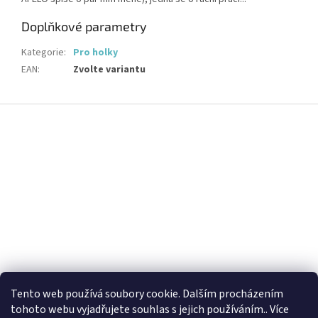
Doplňkové parametry
Kategorie
:
Pro holky
EAN
:
Zvolte variantu
Z
á
p
a
t
í
Tento web používá soubory cookie. Dalším procházením
tohoto webu vyjadřujete souhlas s jejich používáním.. Více