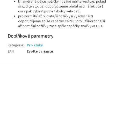
k naměřené délce nožičky (ideáně měřte vestoje, pokud
si již dítě stoupá) doporučujeme přidat nadměrek cca 1
cm a pak vybírat podle tabulky velikostí;
pro normální až buclatější nožičky (i vysoký nárt)
doporučujeme spíše capáčky CAPIKI; pro užší/drobnější
až normální nožičky zase spíše capáčky značky AFELO.
Doplňkové parametry
Kategorie
:
Pro kluky
EAN
:
Zvolte variantu
Z
á
p
a
t
í