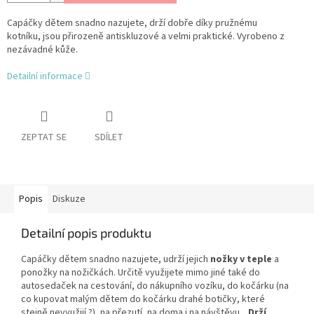
Capáčky dětem snadno nazujete, drží dobře díky pružnému
kotníku, jsou přirozeně antiskluzové a velmi praktické.
Vyrobeno z
nezávadné kůže.
Detailní informace
ZEPTAT SE
SDÍLET
Popis
Diskuze
Detailní popis produktu
Capáčky dětem snadno nazujete, udrží jejich
nožky v teple
a
ponožky na nožičkách. Určitě využijete mimo jiné také do
autosedaček na cestování, do nákupního vozíku, do kočárku (na
co kupovat malým dětem do kočárku drahé botičky, které
stejně nevyužijí ?), na přezutí, na doma i na návštěvu...
Drží