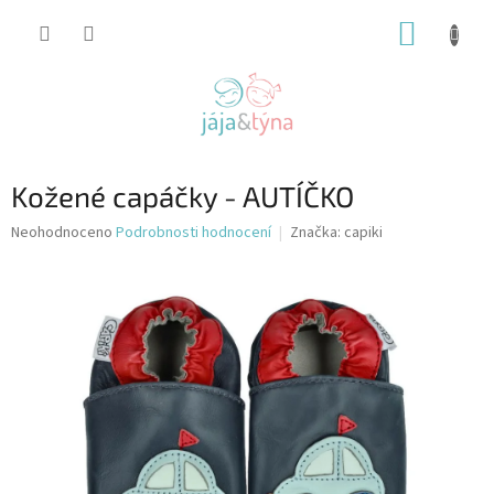
Přejít
NÁKUP
na
obsah
KOŠÍK
Kožené capáčky - AUTÍČKO
Průměrné
Neohodnoceno
Podrobnosti hodnocení
Značka:
capiki
hodnocení
produktu
je
0,0
z
5
hvězdiček.