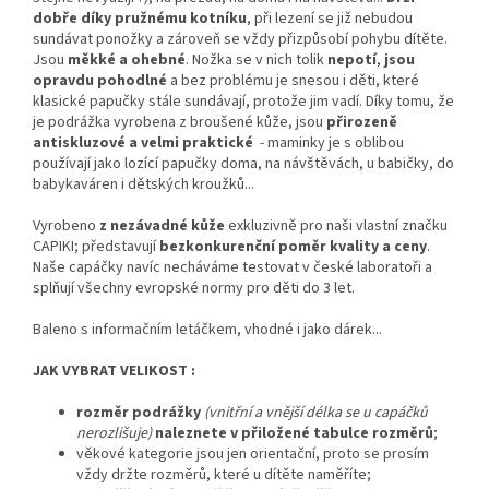
dobře díky pružnému kotníku
, při lezení se již nebudou
sundávat ponožky a zároveň se vždy přizpůsobí pohybu dítěte.
Jsou
měkké a ohebné
. Nožka se v nich tolik
nepotí
,
jsou
opravdu pohodlné
a bez problému je snesou i děti, které
klasické papučky stále sundávají, protože jim vadí. Díky tomu, že
je podrážka vyrobena z broušené kůže, jsou
přirozeně
antiskluzové a velmi praktické
- maminky je s oblibou
používají jako lozící papučky doma, na návštěvách, u babičky, do
babykaváren i dětských kroužků...
Vyrobeno
z nezávadné kůže
exkluzivně pro naši vlastní značku
CAPIKI; představují
bezkonkurenční poměr kvality a ceny
.
Naše capáčky navíc necháváme testovat v české laboratoři a
splňují všechny evropské normy pro děti do 3 let.
Baleno s informačním letáčkem, vhodné i jako dárek...
JAK VYBRAT VELIKOST :
rozměr podrážky
(vnitřní a vnější délka se u capáčků
nerozlišuje)
naleznete v přiložené tabulce rozměrů
;
věkové kategorie jsou jen orientační, proto se prosím
vždy držte rozměrů, které u dítěte naměříte;