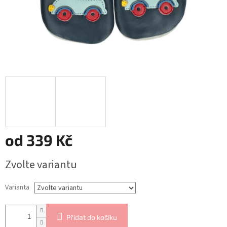
od
339 Kč
Měrná
Zvolte variantu
cena:
Varianta
Přidat do košíku