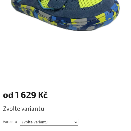
od
1 629 Kč
Měrná
Zvolte variantu
cena:
Varianta