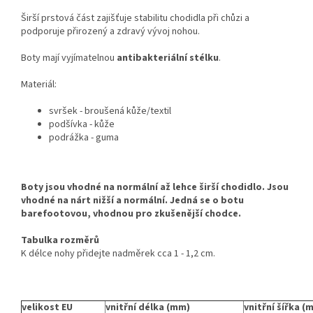
Širší prstová část zajišťuje stabilitu chodidla při chůzi a
podporuje přirozený a zdravý vývoj nohou.
Boty mají vyjímatelnou
antibakteriální stélku
.
Materiál:
svršek - broušená kůže/textil
podšívka - kůže
podrážka - guma
Boty jsou vhodné na normální až lehce širší chodidlo. Jsou
vhodné na nárt nižší a normální. Jedná se o botu
barefootovou, vhodnou pro zkušenější chodce.
Tabulka rozměrů
K délce nohy přidejte nadměrek cca 1 - 1,2 cm.
velikost EU
vnitřní délka (mm)
vnitřní šířka (