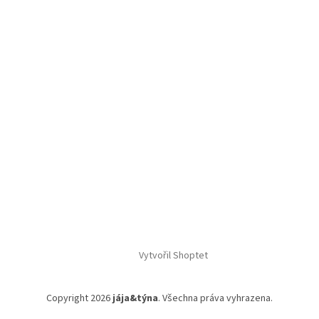
Z
á
p
a
t
í
Vytvořil Shoptet
Copyright 2026
jája&týna
. Všechna práva vyhrazena.