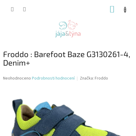
Přejít
NÁKUP
na
obsah
KOŠÍK
Froddo : Barefoot Baze G3130261-4,
Denim+
Průměrné
Neohodnoceno
Podrobnosti hodnocení
Značka:
Froddo
hodnocení
produktu
je
0,0
z
5
hvězdiček.