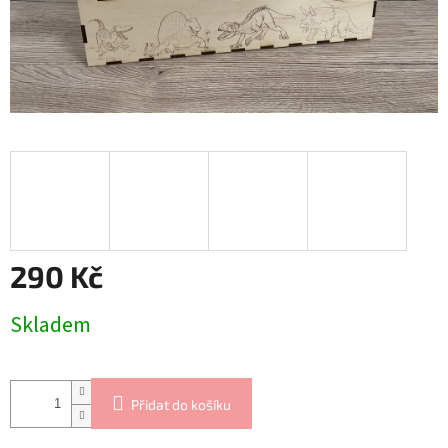
290 Kč
Měrná
Skladem
cena:
Přidat do košíku