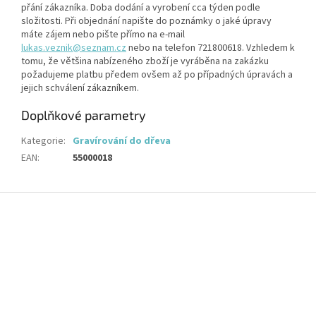
přání zákazníka. Doba dodání a vyrobení cca týden podle
složitosti. Při objednání napište do poznámky o jaké úpravy
máte zájem nebo pište přímo na e-mail
lukas.veznik@seznam.cz
nebo na telefon 721800618. Vzhledem k
tomu, že většina nabízeného zboží je vyráběna na zakázku
požadujeme platbu předem ovšem až po případných úpravách a
jejich schválení zákazníkem.
Doplňkové parametry
Kategorie
:
Gravírování do dřeva
EAN
:
55000018
Z
á
p
a
t
í