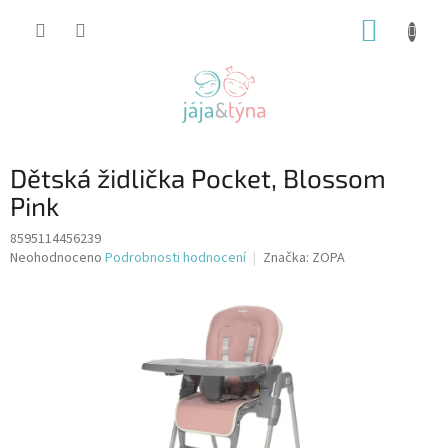
Přejít
NÁKUP
na
obsah
KOŠÍK
Dětská židlička Pocket, Blossom
Pink
8595114456239
Průměrné
Neohodnoceno
Podrobnosti hodnocení
Značka:
ZOPA
hodnocení
produktu
je
0,0
z
5
hvězdiček.