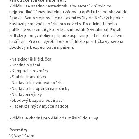
Praktické funkce a komfort
Židličku lze snadno nastavit tak, aby sezení v ní bylo co
nejpohodlnější. Nastavitelnou zádovou opěrku lze polohovat do
3 pozic. Samozřejmostí je nastavení výšky do 6 různých poloh.
Nastavit je možné i opěrku pro nožičky. Do odnímatelného
pultíku je vsazen tác, který lze samostatně vytáhnout. Potah
židličky je omyvatelný a případě ušpinění jej stačí otřít vlhkým
hadříkem. Pro co největší bezpečí dítěte je židlička vybavena
5bodovým bezpečnostním pásem.
• Nejskladnější židlička
• Snadné složení
• Kompaktní rozměry
• Stabilní konstrukce
• Nastavitelná zádová opěrka
• Nastavitelná opěrka na nožičky
• Nastavení výšky
• 5bodový bezpečnostní pás
• Tácek lze mýt v myčce nádobí
Židlička je vhodná pro děti od 6 měsíců do 15 Kg.
Rozměry:
Výška: 104cm