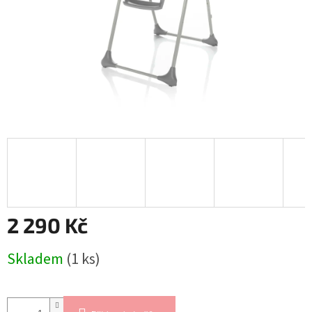
2 290 Kč
Měrná
Skladem
(1 ks)
cena: