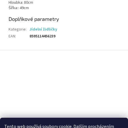
Hloubka: 80cm
Šířka:: 49cm
Doplňkové parametry
Kategorie
:
Jídelní židličky
EAN
:
8595114456239
Z
á
p
a
t
í
Tento web používá soubory cookie. Dalším procházením