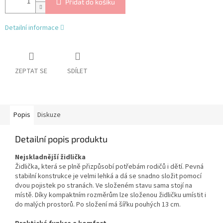
Přidat do košíku
Detailní informace
ZEPTAT SE
SDÍLET
Popis
Diskuze
Detailní popis produktu
Nejskladnější židlička
Židlička, která se plně přizpůsobí potřebám rodičů i dětí. Pevná
stabilní konstrukce je velmi lehká a dá se snadno složit pomocí
dvou pojistek po stranách. Ve složeném stavu sama stojí na
místě. Díky kompaktním rozměrům lze složenou židličku umístit i
do malých prostorů. Po složení má šířku pouhých 13 cm.