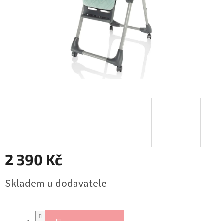
2 390 Kč
Měrná
Skladem u dodavatele
cena: