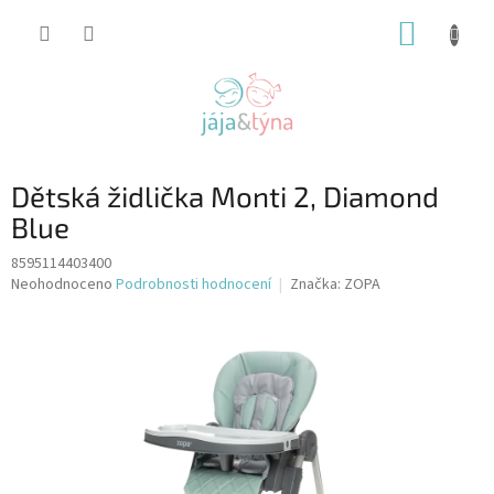
Přejít
NÁKUP
na
obsah
KOŠÍK
Dětská židlička Monti 2, Diamond
Blue
8595114403400
Průměrné
Neohodnoceno
Podrobnosti hodnocení
Značka:
ZOPA
hodnocení
produktu
je
0,0
z
5
hvězdiček.