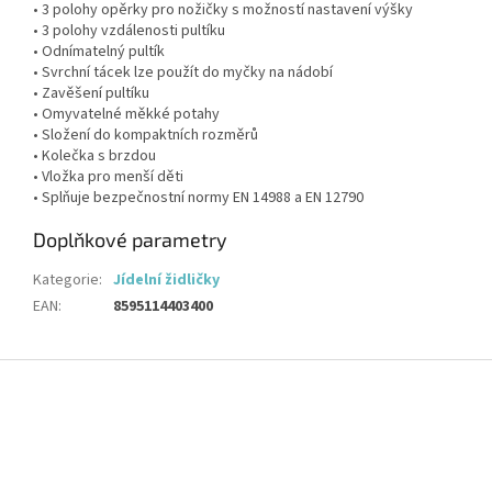
• 3 polohy opěrky pro nožičky s možností nastavení výšky
• 3 polohy vzdálenosti pultíku
• Odnímatelný pultík
• Svrchní tácek lze použít do myčky na nádobí
• Zavěšení pultíku
• Omyvatelné měkké potahy
• Složení do kompaktních rozměrů
• Kolečka s brzdou
• Vložka pro menší děti
• Splňuje bezpečnostní normy EN 14988 a EN 12790
Doplňkové parametry
Kategorie
:
Jídelní židličky
EAN
:
8595114403400
Z
á
p
a
t
í