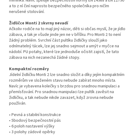
miminka. Navíc splňuje bezpečnostní normy EN 14988 a EN 12790
a to z ní činí naprosto bezpečného společníka pro ničím
nerušené stolování.
Židličce Monti 2 skvrny nevadí
Ačkoliv rodiče na to mají jiný názor, děti si občas myslí, že je jídlo
zábava, a tak je všude jinde jen ne v bříšku. Pro Monti 2 to není
žádný problém. Svrchní část pultíku židličky slouží jako
odnímatelný tácek, lze jej snadno sejmout a umýt v myčce na
nádobí. PU potahy, které lze jednoduše očistit zajistí, že tato
zábava na nich nezanechá žádné stopy.
Kompaktní rozměry
Jídelní židličku Monti 2 lze snadno složit a díky jejím kompaktním
rozměrům ve složeném stavu nebude zabírat mnoho místa.
Navíc je vybavena kolečky s brzdou pro snadnou manipulaci a
přemísťování. Pro snadnou manipulaci lze pultík zavěsit na
židličku, a tak nebude nikde zavazet, když zrovna nebude
používán.
• Pevná a stabilní konstrukce
• 5bodový bezpečnostní pás
• 6 poloh nastavení výšky
• 3 polohy zádové opěrky