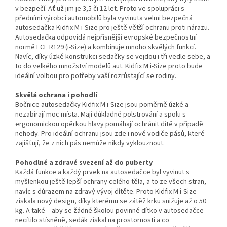
v bezpečí. Ať už jim je 3,5 či 12 let. Proto ve spolupráci s
předními výrobci automobilů byla vyvinuta velmi bezpečná
autosedačka Kidfix M i-Size pro ještě větší ochranu proti nárazu.
Autosedačka odpovídá nejpřísnější evropské bezpečnostní
normě ECE R129 (i-Size) a kombinuje mnoho skvělých funkcí.
Navíc, díky úzké konstrukci sedačky se vejdou i tři vedle sebe, a
to do velkého množství modelů aut. Kidfix M i-Size proto bude
ideální volbou pro potřeby vaší rozrůstající se rodiny.
Skvělá ochrana i pohodlí
Bočnice autosedačky Kidfix M i-Size jsou poměrně úzké a
nezabírají moc místa. Mají důkladné polstrování a spolu s
ergonomickou opěrkou hlavy pomáhají ochránit dítě v případě
nehody. Pro ideální ochranu jsou zde i nové vodiče pásů, které
zajišťují, že z nich pás nemůže nikdy vyklouznout.
Pohodlné a zdravé svezení až do puberty
Každá funkce a každý prvek na autosedačce byl vyvinut s
myšlenkou ještě lepší ochrany celého těla, a to ze všech stran,
navíc s důrazem na zdravý vývoj dítěte. Proto Kidfix M i-Size
získala nový design, díky kterému se zátěž krku snižuje až o 50
kg. A také – aby se žádné školou povinné dítko v autosedačce
necítilo stísněně, sedák získal na prostornosti a co