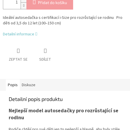
Přidat do košíku
Ideální autosedačka s certifikací i-Size pro rozrůstající se rodinu Pro
děti od 3,5 do 12 let (100–150 cm)
Detailní informace
ZEPTAT SE
SDÍLET
Popis
Diskuze
Detailní popis produktu
Nejlepší model autosedačky pro rozrůstající se
rodinu
Rodiče chtějí pro své děti jen to nejlepší a hlavně, aby byly stále