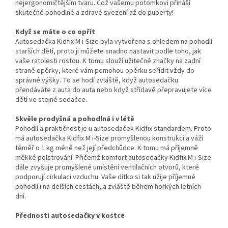
nejergonomičtějším tvaru. Což vašemu potomkovi přináší
skutečné pohodlné a zdravé svezení až do puberty!
Když se máte o co opřít
Autosedačka Kidfix M i-Size byla vytvořena s ohledem na pohodlí
starších dětí, proto ji můžete snadno nastavit podle toho, jak
vaše ratolesti rostou. K tomu slouží užitečné značky na zadní
straně opěrky, které vám pomohou opěrku seřídit vždy do
správné výšky. To se hodí zvláště, když autosedačku
přendáváte z auta do auta nebo když střídavě přepravujete více
dětí ve stejné sedačce.
Skvěle prodyšná a pohodlná i v létě
Pohodlí a praktičnost je u autosedaček Kidfix standardem. Proto
má autosedačka Kidfix M i-Size promyšlenou konstrukci a váží
téměř o 1 kg méně než její předchůdce. K tomu má příjemně
měkké polstrování. Přičemž komfort autosedačky Kidfix M i-Size
dále zvyšuje promyšlené umístění ventilačních otvorů, které
podporují cirkulaci vzduchu. Vaše dítko si tak užije příjemné
pohodlí i na delších cestách, a zvláště během horkých letních
dní.
Přednosti autosedačky v kostce