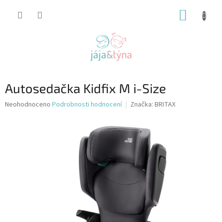
Přejít
NÁKUP
na
obsah
KOŠÍK
Autosedačka Kidfix M i-Size
Průměrné
Neohodnoceno
Podrobnosti hodnocení
Značka:
BRITAX
hodnocení
produktu
je
0,0
z
5
hvězdiček.