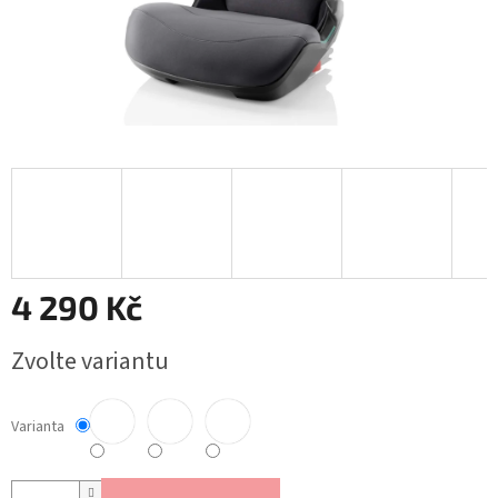
4 290 Kč
Měrná
Zvolte variantu
cena:
Varianta