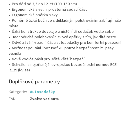
• Pro děti od 3,5 do 12 let (100–150 cm)
• Ergonomická a velmi prostorná sedací část
• Ergonomická opěrka hlavy
• Poměrně úzké bočnice s důkladným polstrováním zabírají málo
místa
• Úzká konstrukce dovoluje umístění tří sedaček vedle sebe
• Jednoduché polohování hlavové opěrky s tím, jak dítě roste
• Odvětrávání v zadní části autosedačky pro komfortní posezení
• Možnost poutání i bez Isofixu, pouze bezpečnostními pásy
vozidla
• Nově vodiče pásů pro ještě větší bezpečí
• Schválena nejpřísnější evropskou bezpečnostní normou ECE
R129 (i-Size)
Doplňkové parametry
Kategorie
:
Autosedačky
EAN
:
Zvolte variantu
Z
á
p