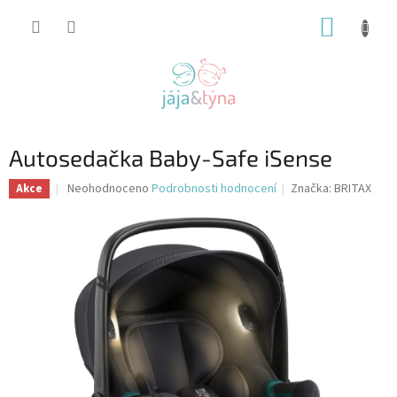
Přejít
NÁKUP
na
obsah
KOŠÍK
Autosedačka Baby-Safe iSense
Průměrné
Neohodnoceno
Podrobnosti hodnocení
Značka:
BRITAX
Akce
hodnocení
produktu
je
0,0
z
5
hvězdiček.