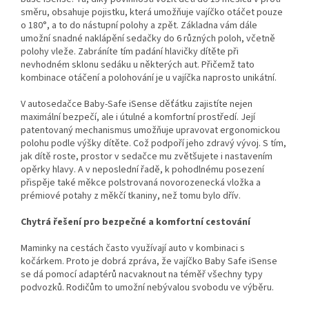
směru, obsahuje pojistku, která umožňuje vajíčko otáčet pouze
o 180°, a to do nástupní polohy a zpět. Základna vám dále
umožní snadné naklápění sedačky do 6 různých poloh, včetně
polohy vleže. Zabráníte tím padání hlavičky dítěte při
nevhodném sklonu sedáku u některých aut. Přičemž tato
kombinace otáčení a polohování je u vajíčka naprosto unikátní.
V autosedačce Baby-Safe iSense děťátku zajistíte nejen
maximální bezpečí, ale i útulné a komfortní prostředí. Její
patentovaný mechanismus umožňuje upravovat ergonomickou
polohu podle výšky dítěte. Což podpoří jeho zdravý vývoj. S tím,
jak dítě roste, prostor v sedačce mu zvětšujete i nastavením
opěrky hlavy. A v neposlední řadě, k pohodlnému posezení
přispěje také měkce polstrovaná novorozenecká vložka a
prémiové potahy z měkčí tkaniny, než tomu bylo dřív.
Chytrá řešení pro bezpečné a komfortní cestování
Maminky na cestách často využívají auto v kombinaci s
kočárkem. Proto je dobrá zpráva, že vajíčko Baby Safe iSense
se dá pomocí adaptérů nacvaknout na téměř všechny typy
podvozků. Rodičům to umožní nebývalou svobodu ve výběru.