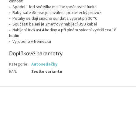
činnosti
• Spodní – led světýlka mají bezpečnostní funkci
• Baby-safe iSense je chválena pro letecký provoz
• Potahy se dají snadno sundat a vyprat při 30 °C
• Součástí balení je 2metrový nabíjecí USB kabel
• Nabíjení trvá asi 4 hodiny a při plném svícení vydrží cca 18
hodin
• Vyrobeno v Německu
Doplňkové parametry
Kategorie
:
Autosedačky
EAN
:
Zvolte variantu
Z
á
p
a
t
í