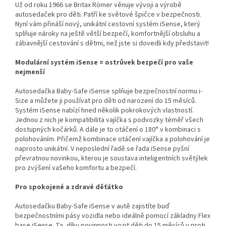
Už od roku 1966 se Britax Römer věnuje vývoji a výrobě
autosedaček pro děti. Patří ke světové špičce v bezpečnosti.
Nyní vám přináší nový, unikátní cestovní systém iSense, který
splňuje nároky na ještě větší bezpečí, komfortnější obsluhu a
zábavnější cestování s dětmi, než jste si dovedli kdy představit!
Modulární systém iSense = ostrůvek bezpečí pro vaše
nejmenší
Autosedačka Baby-Safe iSense splňuje bezpečnostní normu i-
Size a můžete ji používat pro děti od narození do 15 měsíců.
Systém iSense nabízí hned několik pokrokových vlastností.
Jednou z nich je kompatibilita vajíčka s podvozky téměř všech
dostupných kočárků. A dále je to otáčení o 180° v kombinaci s
polohováním. Přičemž kombinace otáčení vajíčka a polohování je
naprosto unikátní. V neposlední řadě se řada iSense pyšní
převratnou novinkou, kterou je soustava inteligentních světýlek
pro zvýšení vašeho komfortu a bezpečí.
Pro spokojené a zdravé děťátko
Autosedačku Baby-Safe iSense v autě zajistíte buď
bezpečnostními pásy vozidla nebo ideálně pomocí základny Flex
base iSense. Ta, díky povinnosti vozit děti do 15 měsíců v proti