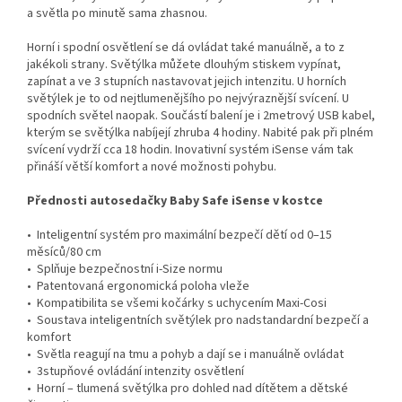
a světla po minutě sama zhasnou.
Horní i spodní osvětlení se dá ovládat také manuálně, a to z
jakékoli strany. Světýlka můžete dlouhým stiskem vypínat,
zapínat a ve 3 stupních nastavovat jejich intenzitu. U horních
světýlek je to od nejtlumenějšího po nejvýraznější svícení. U
spodních světel naopak. Součástí balení je i 2metrový USB kabel,
kterým se světýlka nabíjejí zhruba 4 hodiny. Nabité pak při plném
svícení vydrží cca 18 hodin. Inovativní systém iSense vám tak
přináší větší komfort a nové možnosti pohybu.
Přednosti autosedačky Baby Safe iSense v kostce
• Inteligentní systém pro maximální bezpečí dětí od 0–15
měsíců/80 cm
• Splňuje bezpečnostní i-Size normu
• Patentovaná ergonomická poloha vleže
• Kompatibilita se všemi kočárky s uchycením Maxi-Cosi
• Soustava inteligentních světýlek pro nadstandardní bezpečí a
komfort
• Světla reagují na tmu a pohyb a dají se i manuálně ovládat
• 3stupňové ovládání intenzity osvětlení
• Horní – tlumená světýlka pro dohled nad dítětem a dětské