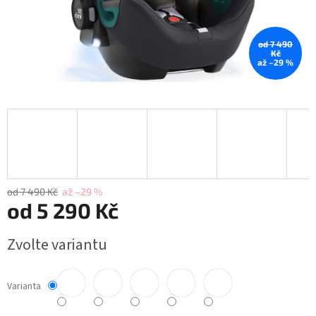
od 7 490
Kč
až –29 %
od 7 490 Kč
až –29 %
od
5 290 Kč
Měrná
Zvolte variantu
cena:
Varianta