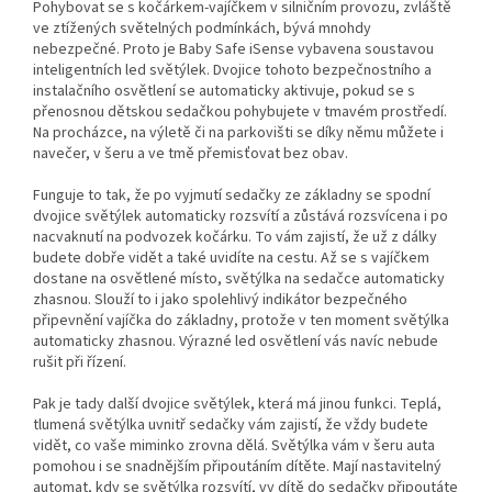
Pohybovat se s kočárkem-vajíčkem v silničním provozu, zvláště
ve ztížených světelných podmínkách, bývá mnohdy
nebezpečné. Proto je Baby Safe iSense vybavena soustavou
inteligentních led světýlek. Dvojice tohoto bezpečnostního a
instalačního osvětlení se automaticky aktivuje, pokud se s
přenosnou dětskou sedačkou pohybujete v tmavém prostředí.
Na procházce, na výletě či na parkovišti se díky němu můžete i
navečer, v šeru a ve tmě přemisťovat bez obav.
Funguje to tak, že po vyjmutí sedačky ze základny se spodní
dvojice světýlek automaticky rozsvítí a zůstává rozsvícena i po
nacvaknutí na podvozek kočárku. To vám zajistí, že už z dálky
budete dobře vidět a také uvidíte na cestu. Až se s vajíčkem
dostane na osvětlené místo, světýlka na sedačce automaticky
zhasnou. Slouží to i jako spolehlivý indikátor bezpečného
připevnění vajíčka do základny, protože v ten moment světýlka
automaticky zhasnou. Výrazné led osvětlení vás navíc nebude
rušit při řízení.
Pak je tady další dvojice světýlek, která má jinou funkci. Teplá,
tlumená světýlka uvnitř sedačky vám zajistí, že vždy budete
vidět, co vaše miminko zrovna dělá. Světýlka vám v šeru auta
pomohou i se snadnějším připoutáním dítěte. Mají nastavitelný
automat, kdy se světýlka rozsvítí, vy dítě do sedačky připoutáte