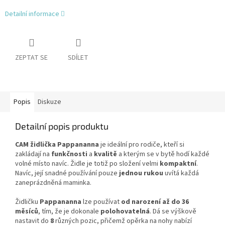
Detailní informace
ZEPTAT SE
SDÍLET
Popis
Diskuze
Detailní popis produktu
CAM židlička Pappananna
je ideální pro rodiče, kteří si
zakládají na
funkčnosti
a
kvalitě
a kterým se v bytě hodí každé
volné místo navíc. Židle je totiž po složení velmi
kompaktní
.
Navíc, její snadné používání pouze
jednou rukou
uvítá každá
zaneprázdněná maminka.
Židličku
Pappananna
lze používat
od narození až do 36
měsíců
, tím, že je dokonale
polohovatelná
. Dá se výškově
nastavit do
8
různých pozic, přičemž opěrka na nohy nabízí