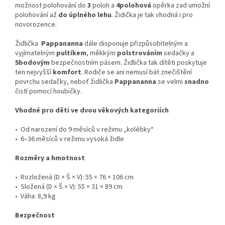
možnost polohování do
3
poloh a
4polohová
opěrka zad umožní
polohování až
do úplného lehu
. Židička je tak vhodná i pro
novorozence.
Židlička
Pappananna
dále disponuje přizpůsobitelným a
vyjímatelným
pultíkem
, měkkým
polstrováním
sedačky a
5bodovým
bezpečnostním pásem. Židlička tak dítěti poskytuje
ten nejvyšší
komfort
. Rodiče se ani nemusí bát znečištění
povrchu sedačky, neboť židlička
Pappananna
se velmi
snadno
čistí pomocí houbičky.
Vhodné pro děti ve dvou věkových kategoriích
• Od narození do 9 měsíců v režimu „kolébky“
• 6–36 měsíců v režimu vysoká židle
Rozměry a hmotnost
• Rozložená (D × Š × V): 55 × 76 × 106 cm
• Složená (D × Š × V): 55 × 31 × 89 cm
• Váha: 8,9 kg
Bezpečnost