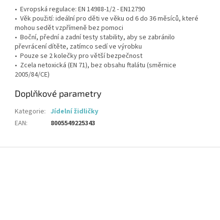
• Evropská regulace: EN 14988-1/2 - EN12790
• Věk použití: ideální pro děti ve věku od 6 do 36 měsíců, které
mohou sedět vzpřímeně bez pomoci
• Boční, přední a zadní testy stability, aby se zabránilo
převrácení dítěte, zatímco sedí ve výrobku
• Pouze se 2 kolečky pro větší bezpečnost
• Zcela netoxická (EN 71), bez obsahu ftalátu (směrnice
2005/84/CE)
Doplňkové parametry
Kategorie
:
Jídelní židličky
EAN
:
8005549225343
Z
á
p
a
t
í