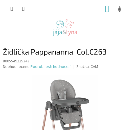
Přejít
NÁKUP
na
obsah
KOŠÍK
Židlička Pappananna, Col.C263
8005549225343
Průměrné
Neohodnoceno
Podrobnosti hodnocení
Značka:
CAM
hodnocení
produktu
je
0,0
z
5
hvězdiček.