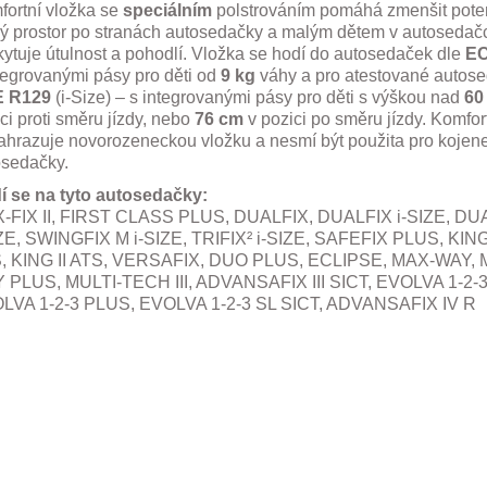
fortní vložka se
speciálním
polstrováním pomáhá zmenšit poten
ný prostor po stranách autosedačky a malým dětem v autosedač
ytuje útulnost a pohodlí. Vložka se hodí do autosedaček dle
EC
tegrovanými pásy pro děti od
9 kg
váhy a pro atestované autose
 R129
(i-Size) – s integrovanými pásy pro děti s výškou nad
60
ci proti směru jízdy, nebo
76
cm
v pozici po směru jízdy. Komfor
ahrazuje novorozeneckou vložku a nesmí být použita pro kojen
osedačky.
í se na tyto autosedačky:
-FIX II, FIRST CLASS PLUS, DUALFIX, DUALFIX i-SIZE, DU
IZE, SWINGFIX M i-SIZE, TRIFIX² i-SIZE, SAFEFIX PLUS, KING
LS, KING II ATS, VERSAFIX, DUO PLUS, ECLIPSE, MAX-WAY,
 PLUS, MULTI-TECH III, ADVANSAFIX III SICT, EVOLVA 1-2-3
LVA 1-2-3 PLUS, EVOLVA 1-2-3 SL SICT, ADVANSAFIX IV R