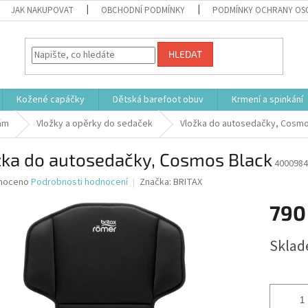
JAK NAKUPOVAT
OBCHODNÍ PODMÍNKY
PODMÍNKY OCHRANY OS
HLEDAT
Kožené capáčky
Dětská barefoot obuv
Krmení a spinkání
kám
Vložky a opěrky do sedaček
Vložka do autosedačky, Cosmo
žka do autosedačky, Cosmos Black
4000984
né
noceno
Podrobnosti hodnocení
Značka:
BRITAX
ní
790
u
Měrná
Sklad
cena:
ek.