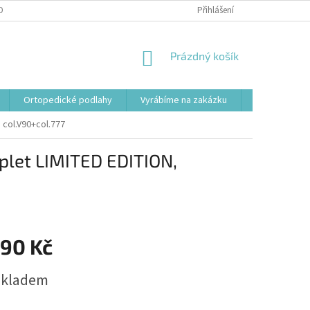
OBNÍCH ÚDAJŮ
Přihlášení
NÁKUPNÍ
Prázdný košík
KOŠÍK
Ortopedické podlahy
Vyrábíme na zakázku
Svařovací st
col.V90+col.777
plet LIMITED EDITION,
690 Kč
skladem