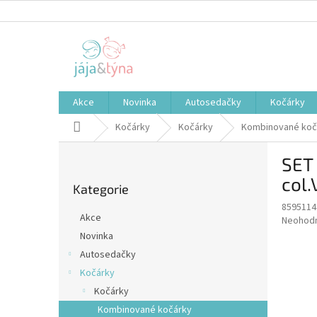
Přejít
na
obsah
Akce
Novinka
Autosedačky
Kočárky
Domů
Kočárky
Kočárky
Kombinované koč
P
SET
o
Přeskočit
s
col.
Kategorie
kategorie
t
8595114
r
Akce
Průměr
Neohod
a
hodnoce
Novinka
n
produkt
Autosedačky
n
je
í
Kočárky
0,0
z
p
Kočárky
5
a
Kombinované kočárky
hvězdič