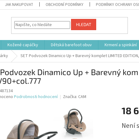
JAK NAKUPOVAT
OBCHODNÍ PODMÍNKY
PODMÍNKY OCHRANY OS
HLEDAT
Kožené capáčky
Dětská barefoot obuv
Krmení a spinkání
árky
SET Podvozek Dinamico Up + Barevný komplet LIMITED EDITION, 
 Podvozek Dinamico Up + Barevný kom
V90+col.777
487134
né
noceno
Podrobnosti hodnocení
Značka:
CAM
ní
18 
u
Měrná
Není 
cena:
ek.