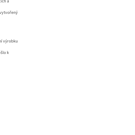
ích a
 vytvořený
ní výrobku
šlo k