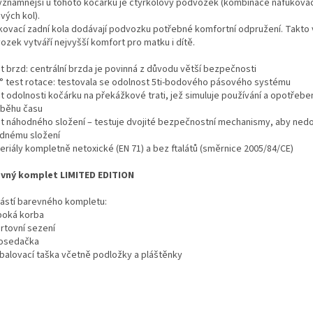
ýznamnější u tohoto kočárku je čtyřkolový podvozek (kombinace nafukovac
vých kol).
kovací zadní kola dodávají podvozku potřebné komfortní odpružení. Takto
ozek vytváří nejvyšší komfort pro matku i dítě.
st brzd: centrální brzda je povinná z důvodu větší bezpečnosti
0° test rotace: testovala se odolnost 5ti-bodového pásového systému
st odolnosti kočárku na překážkové trati, jež simuluje používání a opotřebe
ůběhu času
st náhodného složení – testuje dvojité bezpečnostní mechanismy, aby nedo
dnému složení
eriály kompletně netoxické (EN 71) a bez ftalátů (směrnice 2005/84/CE)
vný komplet LIMITED EDITION
ástí barevného kompletu:
uboká korba
ortovní sezení
tosedačka
ebalovací taška včetně podložky a pláštěnky