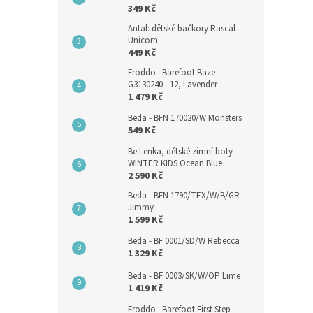
349 Kč
Antal: dětské bačkory Rascal
Unicorn
449 Kč
Froddo : Barefoot Baze
G3130240 - 12, Lavender
1 479 Kč
Beda - BFN 170020/W Monsters
549 Kč
Be Lenka, dětské zimní boty
WINTER KIDS Ocean Blue
2 590 Kč
Beda - BFN 1790/TEX/W/B/GR
Jimmy
1 599 Kč
Beda - BF 0001/SD/W Rebecca
1 329 Kč
Beda - BF 0003/SK/W/OP Lime
1 419 Kč
Froddo : Barefoot First Step