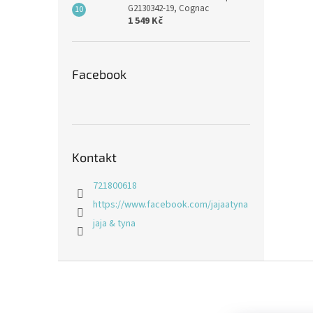
G2130342-19, Cognac
1 549 Kč
Facebook
Kontakt
721800618
https://www.facebook.com/jajaatyna
jaja & tyna
Z
á
p