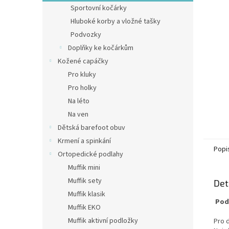
n
Sportovní kočárky
e
Hluboké korby a vložné tašky
l
Podvozky
Doplňky ke kočárkům
Kožené capáčky
Pro kluky
Pro holky
Na léto
Na ven
Dětská barefoot obuv
Krmení a spinkání
Popi
Ortopedické podlahy
Muffik mini
Muffik sety
Det
Muffik klasik
Pod
Muffik EKO
Muffik aktivní podložky
Pro 