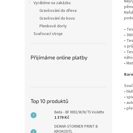
Nejv
Vyrábíme na zakázku
pěno
Gravírování do dřeva
Nafu
podv
Gravírování do kovu
Plenkové dorty
• Te
Svařovací stroje
• 36
• Te
v pr
• Te
Přijímáme online platby
náho
• Mat
Bare
Souč
• hl
• sp
Top 10 produktů
• au
• př
Beda - BF 0001/W/N/TS Violette
1 379 Kč
DEMAR-STORMER PRINT B
KROKODÝL