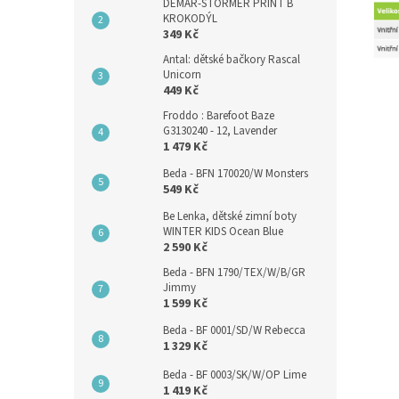
DEMAR-STORMER PRINT B
KROKODÝL
349 Kč
Antal: dětské bačkory Rascal
Unicorn
449 Kč
Froddo : Barefoot Baze
G3130240 - 12, Lavender
1 479 Kč
Beda - BFN 170020/W Monsters
549 Kč
Be Lenka, dětské zimní boty
WINTER KIDS Ocean Blue
2 590 Kč
Beda - BFN 1790/TEX/W/B/GR
Jimmy
1 599 Kč
Beda - BF 0001/SD/W Rebecca
1 329 Kč
Beda - BF 0003/SK/W/OP Lime
1 419 Kč