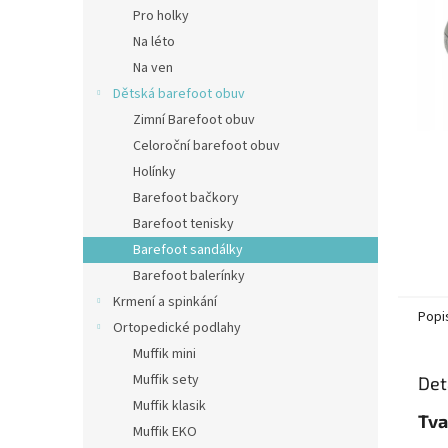
n
Pro holky
e
Na léto
l
Na ven
Dětská barefoot obuv
Zimní Barefoot obuv
Celoroční barefoot obuv
Holínky
Barefoot bačkory
Barefoot tenisky
Barefoot sandálky
Barefoot balerínky
Krmení a spinkání
Popi
Ortopedické podlahy
Muffik mini
Muffik sety
Det
Muffik klasik
Tva
Muffik EKO