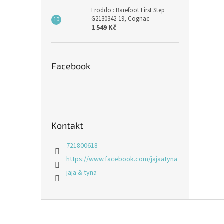
Froddo : Barefoot First Step
G2130342-19, Cognac
1 549 Kč
Facebook
Kontakt
721800618
https://www.facebook.com/jajaatyna
jaja & tyna
Z
á