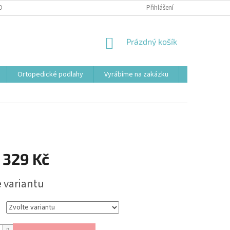
OBNÍCH ÚDAJŮ
Přihlášení
NÁKUPNÍ
Prázdný košík
KOŠÍK
Ortopedické podlahy
Vyrábíme na zakázku
Svařovací st
 329 Kč
e variantu