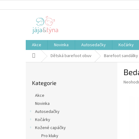
Přejít
na
obsah
Akce
Novinka
Autosedačky
Kočárky
Domů
Dětská barefoot obuv
Barefoot sandálky
P
Bed
o
Přeskočit
s
Průměr
Neohod
Kategorie
kategorie
t
hodnoce
r
produkt
Akce
a
je
Novinka
0,0
n
z
Autosedačky
n
5
í
Kočárky
hvězdič
p
Kožené capáčky
a
Pro kluky