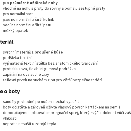
pro
průměrné až široké nohy
vhodné na nohu s prsty do roviny a pomalu sestupné prsty
pro normální nárt
jsou no normální a širší kotník
sedí na normální a širší patu
měkký opatek
teriál
svrchní materiál z
broušené kůže
podšívka textilní
vyjímatelná textilní stélka bez anatomického tvarování
protiskluzová, flexibilní gumová podrážka
zapínání na dva suché zipy
reflexní prvek na suchém zipu pro větší bezpečnost dětí.
e o boty
sandály je vhodné po nošení nechat vysušit
boty očistěte a zároveň oživte vlasový povrch kartáčkem na semiš
doporučujeme aplikovat impregnační sprej, který zvýší odolnost vůči zaš
vlhkosti
neprat a nesušit u zdrojů tepla