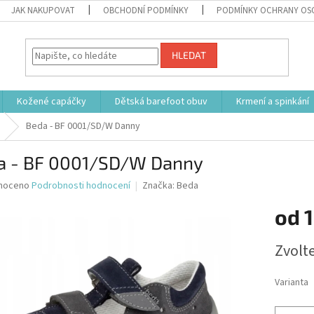
JAK NAKUPOVAT
OBCHODNÍ PODMÍNKY
PODMÍNKY OCHRANY OS
HLEDAT
Kožené capáčky
Dětská barefoot obuv
Krmení a spinkání
Beda - BF 0001/SD/W Danny
a - BF 0001/SD/W Danny
né
noceno
Podrobnosti hodnocení
Značka:
Beda
ní
od
1
u
Měrná
Zvolt
cena:
ek.
Varianta