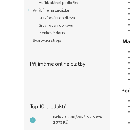
Muffik aktivní podložky
Vyrábíme na zakázku
Gravírování do dřeva
Gravírování do kovu
Plenkové dorty
Svařovací stroje
Ma
Přijímáme online platby
Péč
Top 10 produktů
Beda - BF 0001/W/N/TS Violette
1 379 Kč