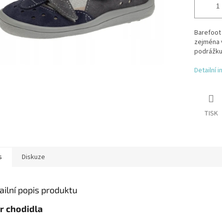
Barefoot
zejména v
podrážku.
Detailní 
TISK
s
Diskuze
ailní popis produktu
r chodidla