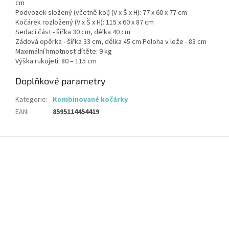
cm
Podvozek složený (včetně kol) (V x Š x H): 77 x 60 x 77 cm
Kočárek rozložený (V x Š x H): 115 x 60 x 87 cm
Sedací část - šířka 30 cm, délka 40 cm
Zádová opěrka - šířka 33 cm, délka 45 cm Poloha v leže - 83 cm
Maximální hmotnost dítěte: 9 kg
Výška rukojeti: 80 – 115 cm
Doplňkové parametry
Kategorie
:
Kombinované kočárky
EAN
:
8595114454419
Z
á
p
a
t
í