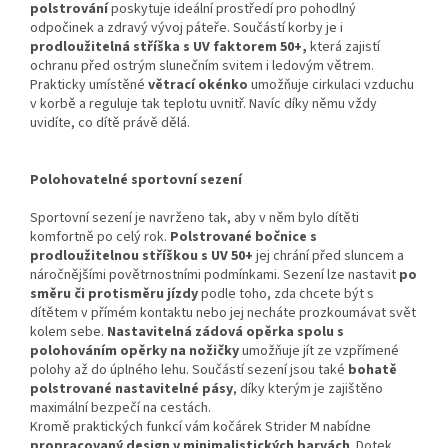
polstrování
poskytuje ideální prostředí pro pohodlný
odpočinek a zdravý vývoj páteře. Součástí korby je i
prodloužitelná stříška s UV faktorem 50+,
která zajistí
ochranu před ostrým slunečním svitem i ledovým větrem.
Prakticky umístěné
větrací okénko
umožňuje cirkulaci vzduchu
v korbě a reguluje tak teplotu uvnitř. Navíc díky němu vždy
uvidíte, co dítě právě dělá.
Polohovatelné sportovní sezení
Sportovní sezení je navrženo tak, aby v něm bylo dítěti
komfortně po celý rok.
Polstrované bočnice s
prodloužitelnou stříškou s UV 50+
jej chrání před sluncem a
náročnějšími povětrnostními podmínkami. Sezení lze nastavit
po
směru či protisměru jízdy
podle toho, zda chcete být s
dítětem v přímém kontaktu nebo jej necháte prozkoumávat svět
kolem sebe.
Nastavitelná zádová opěrka spolu s
polohováním opěrky na nožičky
umožňuje jít ze vzpřímené
polohy až do úplného lehu. Součástí sezení jsou také
bohatě
polstrované nastavitelné pásy
, díky kterým je zajištěno
maximální bezpečí na cestách.
Kromě praktických funkcí vám kočárek Strider M nabídne
propracovaný design v minimalistických barvách
. Dotek