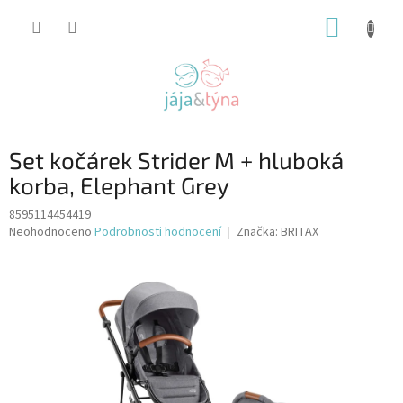
Přejít
NÁKUP
na
obsah
KOŠÍK
Set kočárek Strider M + hluboká
korba, Elephant Grey
8595114454419
Průměrné
Neohodnoceno
Podrobnosti hodnocení
Značka:
BRITAX
hodnocení
produktu
je
0,0
z
5
hvězdiček.