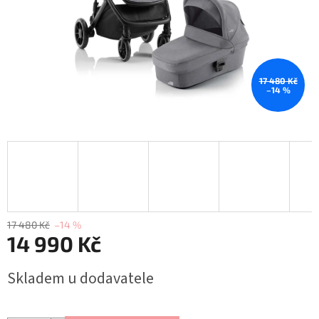
17 480 Kč
–14 %
17 480 Kč
–14 %
14 990 Kč
Měrná
Skladem u dodavatele
cena: