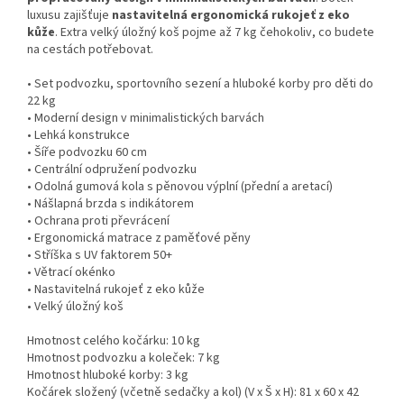
luxusu zajišťuje
nastavitelná ergonomická rukojeť z eko
kůže
. Extra velký úložný koš pojme až 7 kg čehokoliv, co budete
na cestách potřebovat.
• Set podvozku, sportovního sezení a hluboké korby pro děti do
22 kg
• Moderní design v minimalistických barvách
• Lehká konstrukce
• Šíře podvozku 60 cm
• Centrální odpružení podvozku
• Odolná gumová kola s pěnovou výplní (přední a aretací)
• Nášlapná brzda s indikátorem
• Ochrana proti převrácení
• Ergonomická matrace z paměťové pěny
• Stříška s UV faktorem 50+
• Větrací okénko
• Nastavitelná rukojeť z eko kůže
• Velký úložný koš
Hmotnost celého kočárku: 10 kg
Hmotnost podvozku a koleček: 7 kg
Hmotnost hluboké korby: 3 kg
Kočárek složený (včetně sedačky a kol) (V x Š x H): 81 x 60 x 42