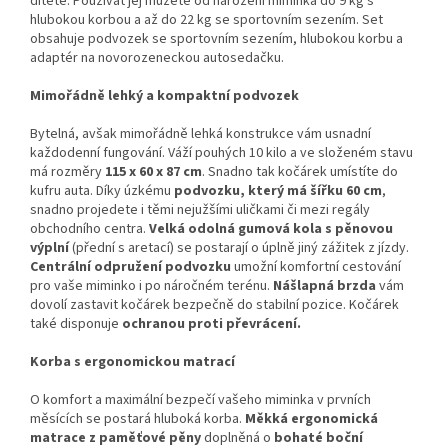
dítěte. Používat jej můžete od narození miminka do 9 kg s
hlubokou korbou a až do 22 kg se sportovním sezením. Set
obsahuje podvozek se sportovním sezením, hlubokou korbu a
adaptér na novorozeneckou autosedačku.
Mimořádně lehký a kompaktní podvozek
Bytelná, avšak mimořádně lehká konstrukce vám usnadní
každodenní fungování. Váží pouhých 10 kilo a ve složeném stavu
má rozměry
115 x 60 x 87 cm
. Snadno tak kočárek umístíte do
kufru auta. Díky úzkému
podvozku, který má šířku 60 cm
,
snadno projedete i těmi nejužšími uličkami či mezi regály
obchodního centra.
Velká odolná gumová kola s pěnovou
výplní
(přední s aretací) se postarají o úplně jiný zážitek z jízdy.
Centrální odpružení podvozku
umožní komfortní cestování
pro vaše miminko i po náročném terénu.
Nášlapná brzda
vám
dovolí zastavit kočárek bezpečně do stabilní pozice. Kočárek
také disponuje
ochranou proti převrácení.
Korba s ergonomickou matrací
O komfort a maximální bezpečí vašeho miminka v prvních
měsících se postará hluboká korba.
Měkká ergonomická
matrace
z paměťové pěny
doplněná o
bohaté
boční