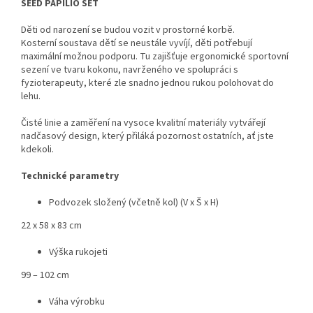
SEED PAPILIO SET
Děti od narození se budou vozit v prostorné korbě.
Kosterní soustava dětí se neustále vyvíjí, děti potřebují
maximální možnou podporu. Tu zajišťuje ergonomické sportovní
sezení ve tvaru kokonu, navrženého ve spolupráci s
fyzioterapeuty, které zle snadno jednou rukou polohovat do
lehu.
Čisté linie a zaměření na vysoce kvalitní materiály vytvářejí
nadčasový design, který přiláká pozornost ostatních, ať jste
kdekoli.
Technické parametry
Podvozek složený (včetně kol) (V x Š x H)
22 x 58 x 83 cm
Výška rukojeti
99 – 102 cm
Váha výrobku