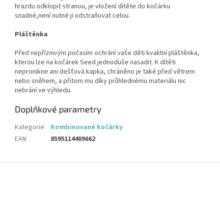
hrazdu odklopit stranou, je vložení dítěte do kočárku
snadné,není nutné ji odstraňovat celou.
Pláštěnka
Před nepříznivým počasím ochrání vaše děti kvalitní pláštěnka,
kterou lze na kočárek Seed jednoduše nasadit. K dítěti
nepronikne ani dešťová kapka, chráněno je také před větrem
nebo sněhem, a přitom mu díky průhlednému materiálu nic
nebrání ve výhledu.
Doplňkové parametry
Kategorie
:
Kombinované kočárky
EAN
:
8595114409662
Z
á
p
a
t