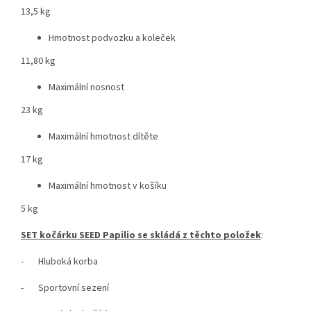
13,5 kg
Hmotnost podvozku a koleček
11,80 kg
Maximální nosnost
23 kg
Maximální hmotnost dítěte
17 kg
Maximální hmotnost v košíku
5 kg
SET kočárku SEED Papilio se skládá z těchto položek
:
- Hluboká korba
- Sportovní sezení