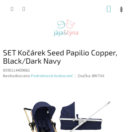
Přejít
NÁKUP
na
obsah
KOŠÍK
SET Kočárek Seed Papilio Copper,
Black/Dark Navy
8595114409662
Průměrné
Neohodnoceno
Podrobnosti hodnocení
Značka:
BRITAX
hodnocení
produktu
je
0,0
z
5
hvězdiček.