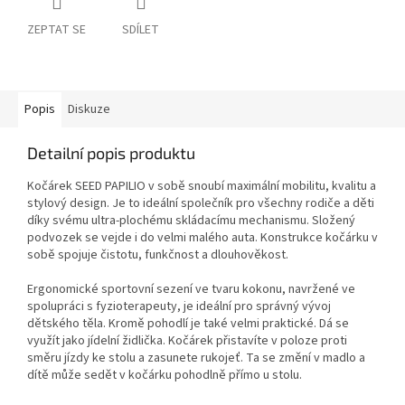
ZEPTAT SE
SDÍLET
Popis
Diskuze
Detailní popis produktu
Kočárek SEED PAPILIO v sobě snoubí maximální mobilitu, kvalitu a
stylový design. Je to ideální společník pro všechny rodiče a děti
díky svému ultra-plochému skládacímu mechanismu. Složený
podvozek se vejde i do velmi malého auta. Konstrukce kočárku v
sobě spojuje čistotu, funkčnost a dlouhověkost.
Ergonomické sportovní sezení ve tvaru kokonu, navržené ve
spolupráci s fyzioterapeuty, je ideální pro správný vývoj
dětského těla. Kromě pohodlí je také velmi praktické. Dá se
využít jako jídelní židlička. Kočárek přistavíte v poloze proti
směru jízdy ke stolu a zasunete rukojeť. Ta se změní v madlo a
dítě může sedět v kočárku pohodlně přímo u stolu.