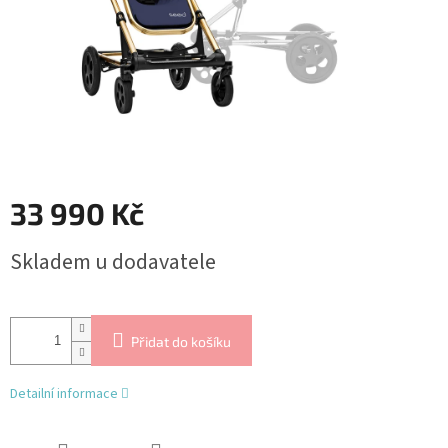
33 990 Kč
Měrná
Skladem u dodavatele
cena:
Přidat do košíku
Detailní informace