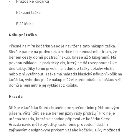
- Hrazda ke kočárku
- Nákupní taška
- Pláštěnka
Nákupní taška
Přesně na míru kočárku Seed je navržená tato nákupní taška.
Skvěle padne na podvozek a rodiče tak nemusí mít strach, že
během cesty domů poztrácí nákup. Unese až 5 kilogramů. Má
pevnou základnu a praktický zip, který se dá rozepnout až ke
dnu tašky. Díky tomu je velmi snadné do tašky cokoliv vložit
nebo z ní vytáhnout. Taška má nahradit klasický nákupní košík na
kočárku, výhodou je, že nákup můžete jednoduše i s taškou vzít
domů a není nutné jej vykládat z košíku.
Hrazda
Dítě je v kočárku Seed chráněno bezpečnostním pětibodovým
pásem. Větší děti se ale během jízdy rády přidržují. Pro ně je
určena hrazda, která se snadno připevní ke kočárku Seed.
Hrazda navíc může být díky koženému provedení dalším
zajímavým designovým prvkem vašeho kočárku. Díky možnosti