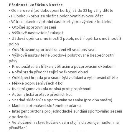
Přednosti kočárku v kostce
• Od narození (po dokoupení korby) až do 22 kg váhy dítěte
• Hlubokou korbu lze složit a polohovat hlavovou část
• Větrací okénko v přední části korby pro výhled z kočárku
• Otočné sportovní sezení
• Výškově nastavitelná rukojeť
• Zádová opěrka s možností 3 poloh, nožní opěrka s možností 3
poloh
• Odvětrávané sportovní sezení All seasons seat
• Výškově nastavitelné 5bodové polstrované bezpečnostní
pásy
• Prodloužitelná stříška s větracím a pozorovacím okénkem
• Nožní brzda předcházející poškození obuvi
• Odklápěcí hrazda pro snadnější vkládání a vytahování dítěte
• Měkké odpružení všech 4 kol
• Kvalitní gumová kola odolná proti propíchnutí
• Automatická aretace předních kol
• Snadné skládání se sportovním sezením (pro oba směry)
• Madlo na přenášení složeného kočárku
• Inteligent buttons pro jednoduché sundání sportovního sezení
z podvozku
• Ve složeném stavu kočárek sám stojí a disponuje madlem na
přenášení