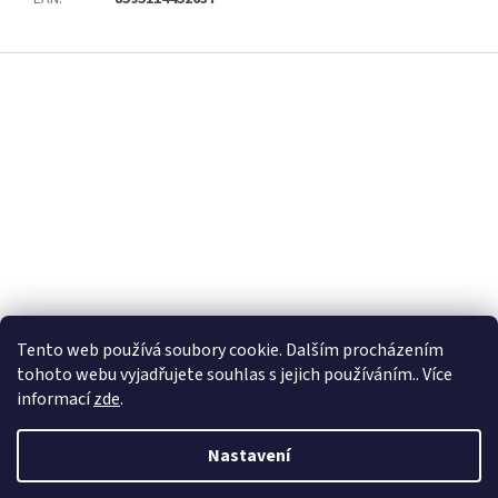
Z
á
p
a
t
í
Tento web používá soubory cookie. Dalším procházením
tohoto webu vyjadřujete souhlas s jejich používáním.. Více
informací
zde
.
Nastavení
Vytvořil Shoptet