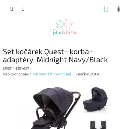
Přejít
NÁKUP
na
obsah
KOŠÍK
Set kočárek Quest+ korba+
adaptéry, Midnight Navy/Black
8595114452637
Průměrné
Neohodnoceno
Podrobnosti hodnocení
Značka:
ZOPA
hodnocení
produktu
je
0,0
z
5
hvězdiček.