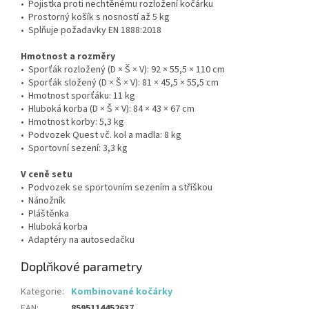
• Pojistka proti nechtěnému rozložení kočárku
• Prostorný košík s nosností až 5 kg
• Splňuje požadavky EN 1888:2018
Hmotnost a rozměry
• Sporťák rozložený (D × Š × V): 92 × 55,5 × 110 cm
• Sporťák složený (D × Š × V): 81 × 45,5 × 55,5 cm
• Hmotnost sporťáku: 11 kg
• Hluboká korba (D × Š × V): 84 × 43 × 67 cm
• Hmotnost korby: 5,3 kg
• Podvozek Quest vč. kol a madla: 8 kg
• Sportovní sezení: 3,3 kg
V ceně setu
• Podvozek se sportovním sezením a stříškou
• Nánožník
• Pláštěnka
• Hluboká korba
• Adaptéry na autosedačku
Doplňkové parametry
Kategorie
:
Kombinované kočárky
EAN
:
8595114452637