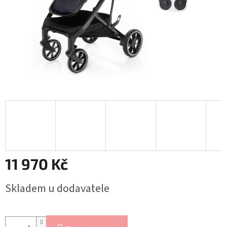
11 970 Kč
Měrná
Skladem u dodavatele
cena: