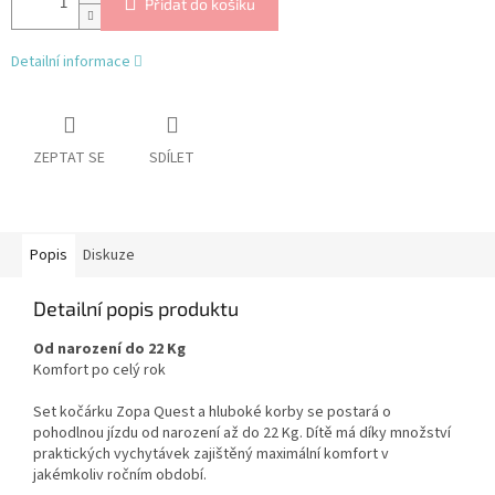
Přidat do košíku
Detailní informace
ZEPTAT SE
SDÍLET
Popis
Diskuze
Detailní popis produktu
Od narození do 22 Kg
Komfort po celý rok
Set kočárku Zopa Quest a hluboké korby se postará o
pohodlnou jízdu od narození až do 22 Kg. Dítě má díky množství
praktických vychytávek zajištěný maximální komfort v
jakémkoliv ročním období.