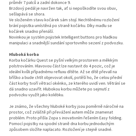
průměr 7 palců a zadní dokonce 9.
Brzdový pedál je navržen tak, ať si nepoškodíte svou obuv,
sešlapává se shora.
Ve složeném stavu kočárek sám stojí. Nechtěnému rozložení
brání pojistka umístěná po straně kočárku. Díky madlu se
kočárek snadno přenáší.
Novinkou je systém pojistek Intelligent buttons pro hladkou
manipulaci a snadnější sundání sportovního sezení z podvozku.
Hluboká korba
Korba kočárku Quest se pyšní velkým prostorem a měkkým
polstrováním. Hlavovou část lze nastavit do 4 pozic, což je
ideální kvůli případnému refluxu dítěte. Až se dítě převalí na
bříško a bude chtít objevovat okolí, potěší ho, že celou přední
část korby tvoří větrací okénko, ze kterého uvidí ven. Větrání se
dá snadno uzavřít. Hlubokou korbu můžete po sejmutí z
podvozku využít jako kolébku.
Je známo, že všechny hluboké korby jsou poměrně náročné na
prostor, což zvláště při převážení autem může znamenat
problém. Proto přišla Zopa s inovativním řešením Easy folding.
Pomocí pojistky na spodní straně dna korbu jednoduchým
způsobem složíte naplacato. Rozložení je stejně snadné.