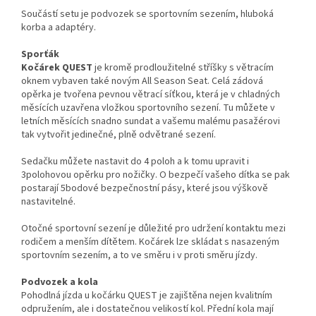
Součástí setu je podvozek se sportovním sezením, hluboká
korba a adaptéry.
Sporťák
Kočárek QUEST
je kromě prodloužitelné stříšky s větracím
oknem vybaven také novým All Season Seat. Celá zádová
opěrka je tvořena pevnou větrací síťkou, která je v chladných
měsících uzavřena vložkou sportovního sezení. Tu můžete v
letních měsících snadno sundat a vašemu malému pasažérovi
tak vytvořit jedinečné, plně odvětrané sezení.
Sedačku můžete nastavit do 4 poloh a k tomu upravit i
3polohovou opěrku pro nožičky. O bezpečí vašeho dítka se pak
postarají 5bodové bezpečnostní pásy, které jsou výškově
nastavitelné.
Otočné sportovní sezení je důležité pro udržení kontaktu mezi
rodičem a menším dítětem. Kočárek lze skládat s nasazeným
sportovním sezením, a to ve směru i v proti směru jízdy.
Podvozek a kola
Pohodlná jízda u kočárku QUEST je zajištěna nejen kvalitním
odpružením, ale i dostatečnou velikostí kol. Přední kola mají