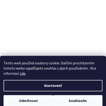
Z
á
p
a
t
í
Tento web používá soubory cookie. Dalším procházením
tohoto webu vyjadřujete souhlas s jejich používáním.. Více
informací
zde
.
Nastavení
Vytvořil Shoptet
Odmítnout
Souhlasím
Copyright 2026
jája&týna
. Všechna práva vyhrazena.