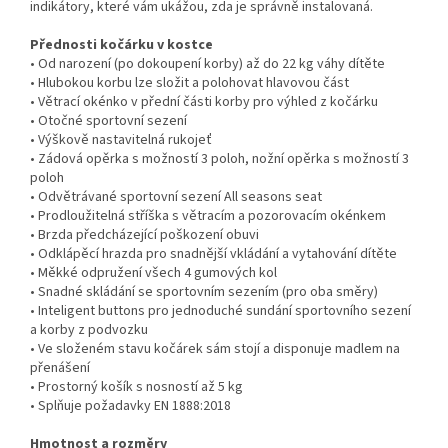
indikátory, které vám ukážou, zda je správně instalovaná.
Přednosti kočárku v kostce
• Od narození (po dokoupení korby) až do 22 kg váhy dítěte
• Hlubokou korbu lze složit a polohovat hlavovou část
• Větrací okénko v přední části korby pro výhled z kočárku
• Otočné sportovní sezení
• Výškově nastavitelná rukojeť
• Zádová opěrka s možností 3 poloh, nožní opěrka s možností 3
poloh
• Odvětrávané sportovní sezení All seasons seat
• Prodloužitelná stříška s větracím a pozorovacím okénkem
• Brzda předcházející poškození obuvi
• Odklápěcí hrazda pro snadnější vkládání a vytahování dítěte
• Měkké odpružení všech 4 gumových kol
• Snadné skládání se sportovním sezením (pro oba směry)
• Inteligent buttons pro jednoduché sundání sportovního sezení
a korby z podvozku
• Ve složeném stavu kočárek sám stojí a disponuje madlem na
přenášení
• Prostorný košík s nosností až 5 kg
• Splňuje požadavky EN 1888:2018
Hmotnost a rozměry