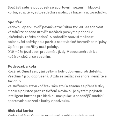
Součástí setu je podvozek se sportovním sezením, hluboká
korba, adaptéry, autosedačka a isofixová báze na autosedačku.
Sporťák
Zádovou opěrku tvoří pevná větrací síťka tzv. All Season Seat.
Větrání lze snadno uzavřít. Kočárek poskytne pohodlí v
jakémkoliv ročním období. S pohodlím souvisí možnost
polohování opěrky do 3 pozic a nastavitelné bezpečnostní pásy.
Opěrka pro nožičky má 3 polohy,
Dítě může jezdit po i protisměru jízdy. V obou směrech lze
kočárek složit i se sezením.
Podvozek a kola
Kočárek Quest se pyšní velkými koly odolnými proti defektu.
Všechna 4 jsou odpružená. Brzda se sešlapává shora, neničíte si
tak obuv.
Ve složeném stavu kočárek sám stojí a snadno se přenáší díky
madlu a pojistce proti rozložení. Novinkou je systém pojistek
Intelligent buttons pro hladkou manipulaci a snadnější sundání
sportovního sezení a korby z podvozku.
Hluboká korba
Korba kočárku Quest je prostorná a měkce polstrovaná.