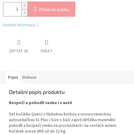
Přidat do košíku
Detailní informace
ZEPTAT SE
SDÍLET
Popis
Diskuze
Detailní popis produktu
Bezpečí a pohodlí venku i v autě
Set kočárku Quest s hlubokou korbou a novorozeneckou
autosedačkou X1 Plus i-Size s bází zajistí děťátku maximální
pohodlí a bezpečí venku na procházkách i na cestách autem.
Kočárek uveze dítě až do 22 Kg.