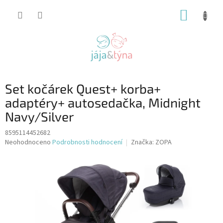
Přejít
NÁKUP
na
obsah
KOŠÍK
Set kočárek Quest+ korba+
adaptéry+ autosedačka, Midnight
Navy/Silver
8595114452682
Průměrné
Neohodnoceno
Podrobnosti hodnocení
Značka:
ZOPA
hodnocení
produktu
je
0,0
z
5
hvězdiček.