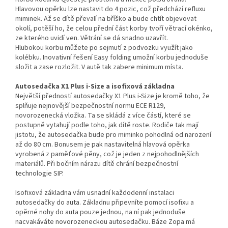
Hlavovou opěrku lze nastavit do 4 pozic, což předchází refluxu
miminek. Až se dítě převalí na bříško a bude chtít objevovat
okolí, potěší ho, že celou přední část korby tvoří větrací okénko,
ze kterého uvidí ven. Větrání se dá snadno uzavřít.
Hlubokou korbu můžete po sejmutí z podvozku využít jako
kolébku. Inovativní řešení Easy folding umožní korbu jednoduše
složit a zase rozložit. V autě tak zabere minimum místa.
Autosedačka X1 Plus i-Size a isofixová základna
Největší předností autosedačky X1 Plus i-Size je kromě toho, že
splňuje nejnovější bezpečnostní normu ECE R129,
novorozenecká vložka. Ta se skládá z více částí, které se
postupně vytahují podle toho, jak dítě roste. Rodiče tak mají
jistotu, že autosedačka bude pro miminko pohodlná od narození
až do 80 cm. Bonusem je pak nastavitelná hlavová opěrka
vyrobená z paměťové pěny, což je jeden z nejpohodlnějších
materiálů. Při bočním nárazu dítě chrání bezpečnostní
technologie SIP.
Isofixová základna vám usnadní každodenní instalaci
autosedačky do auta. Základnu připevníte pomocí isofixu a
opěrné nohy do auta pouze jednou, na ní pak jednoduše
nacvakáváte novorozeneckou autosedačku. Báze Zopa má