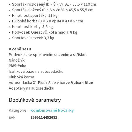
• Sporťák rozložený (D × Š × V): 92 × 55,5 × 110 cm
• Sporťák složený (D × Š × V): 81 × 45,5 × 55,5 cm
• Hmotnost sporťáku: 11 kg
• Hluboká korba (D × Š × V): 84 × 43 × 67 cm
• Hmotnost korby: 5,3 kg
• Podvozek Quest vč. kol a madla: 8 kg
• Sportovní sezení: 3,3 kg
V ceně setu
Podvozek se sportovním sezením a stříškou
Nánožník
Pláštěnka
Isofixová báze na autosedačku
Hluboká korba
Autosedačka X1 Plus i-Size v barvě
Vulcan Blue
Adaptéry na autosedačku
Doplňkové parametry
Kategorie
:
Kombinované kočárky
EAN
:
8595114452682