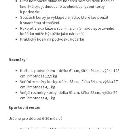
Ultra kompaktní skládání kočárku pomocí dvou bočních
knoflíků pro jednoduché uvolnění/uchycení korby
k podvozku
Součástí korby je vyklápěcí madlo, které lze použít
k snadnému přenášení
Rukojeť z eko kůže s ručním šitím (v módu sportovního
kočárku může být užita jako nárazník)
Praktický košík na podvozku kočárku
Rozměry:
Korba s podvozkem – délka 61 cm, šířka 94 cm, výška 123
cm, hmotnost 12,9 kg
Vnitřní rozměry korby: délka 85 cm, šířka 34 cm, výška 17
cm, hmotnost 4,1 kg
Vnější rozměry korby: délka 91 cm, šířka 42 cm, výška 24
cm, hmotnost 4,1 kg
Sportovní verze:
Určeno pro děti od 6-36 měsíců