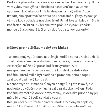
Podobně jako auta mají i kočárky své technické parametry. Bude
vám vyhovovat výška a flexibilita nastavení madla? Je ve
vybraném kočárku dost místa alespoň na malý nákup? Lze
umístit jeho sportovní sedátko po i proti směru jízdy? Vyhovuje
vám celková ovladatelnost kočárku? Uvítali byste, kdyby měl váš
kočárek ruční brzdu? Všechna tato přání na výbavu kočárku
mohou být splněna. Stačí si jen dopředu stanovit priority.
Růžový pro holčičku, modrý pro kluka?
Tak omezený výběr dnes nastávající rodiče nemají. K dispozici je
snad nekonečné množství kombinací barev, vzorů a materiálů,
ze kterých může být potah kočárku vyroben. A to
nezapomínejme na barvu samotné konstrukce dětského
kočárku, která může být sladěna s potahem, nebo naopak
zajištovat zajímavý kontrast.
Možnost výběru z mnoha různých designů je jistě lákavá, ale
nechejte do výběru promluvit i vaše praktické myšlení. Potah
kočárku by měl být dobře omyvatelný, v ideálním případě by jej
mělo být možné i celý sundat a vyprat.
Design kočárku můžete doladit i vhodně zvolenými doplňky,
mezi něž paří praktické tašky k zavěšení na madlo kočárku,