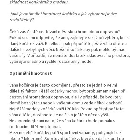
skladnost konkrétního modelu.
Jaká je optimální hmotnost kočárku a jak vybrat nejsnáze
rozložitelný?
Čeká vás časté cestování městskou hromadnou dopravou?
Pokud si sami odpovíte, že ano, zajímejte se již při výběru, kolik
daný kočárek váží. K celku si pak připočtěte ještě váhu dítěte a
dalších nezbytných věcí. Nošení kočárku by pak mohlo být nad
vaše síly. V případě, že nemáte dostatek skladovacího prostoru,
vybírejte snadno a rychle rozložitelný model.
Optimální hmotnost
Váha kočárku je často opomíjená, přesto se jedná o velmi
důležitý faktor. Těžší kočárky mohou být problémem nejen při
cestování hromadnou dopravou, ale i v případě, že bydlíte v
domě bez výtahu nebo k vašemu domu vede několik schodů.
Nejtěžší modely kočárků váží i 20 kilo. Pokud opět připočtete
váhu dítěte, dostanete se na číslo ještě o něco vyšší.
Nezapomínejte ani na to, že váha kočárku bude pomalu s
rostoucím dítětem stoupat.
Mezi nejlehčí kočárky patří sportovní varianty, pohybující se
okolo 7 kilogramů. Sportovní kočárky, které se dají sklopit do