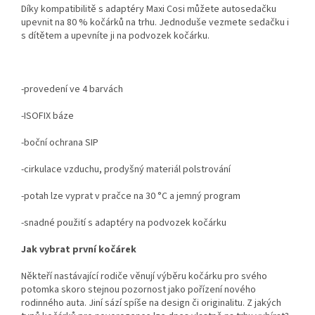
Díky kompatibilitě s adaptéry Maxi Cosi můžete autosedačku
upevnit na 80 % kočárků na trhu. Jednoduše vezmete sedačku i
s dítětem a upevníte ji na podvozek kočárku.
-provedení ve 4 barvách
-ISOFIX báze
-boční ochrana SIP
-cirkulace vzduchu, prodyšný materiál polstrování
-potah lze vyprat v pračce na 30 °C a jemný program
-snadné použití s adaptéry na podvozek kočárku
Jak vybrat první kočárek
Někteří nastávající rodiče věnují výběru kočárku pro svého
potomka skoro stejnou pozornost jako pořízení nového
rodinného auta. Jiní sází spíše na design či originalitu. Z jakých