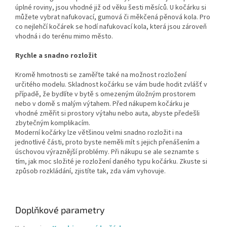
úplné roviny, jsou vhodné již od věku šesti měsíců. U kočárku si
můžete vybrat nafukovací, gumová či měkčená pěnová kola. Pro
co nejlehčí kočárek se hodí nafukovací kola, která jsou zároveň
vhodná i do terénu mimo město.
Rychle a snadno rozložit
Kromě hmotnosti se zaměřte také na možnost rozložení
určitého modelu. Skladnost kočárku se vám bude hodit zvlášť v
případě, že bydlíte v bytě s omezeným úložným prostorem
nebo v domě s malým výtahem. Před nákupem kočárku je
vhodné změřit si prostory výtahu nebo auta, abyste předešli
zbytečným komplikacím.
Moderní kočárky lze většinou velmi snadno rozložit i na
jednotlivé části, proto byste neměli mít s jejich přenášením a
úschovou výraznější problémy. Při nákupu se ale seznamte s
tím, jak moc složité je rozložení daného typu kočárku. Zkuste si
způsob rozkládání, zjistíte tak, zda vám vyhovuje.
Doplňkové parametry