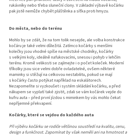
rukávníky nebo třeba sluneční clony. V základní výbavě kočárku
pak jistě nemůže chybět pláštěnka a síťka proti hmyzu.
Do města, nebo do terénu
Mohlo by se zdát, že na tom tolik nesejde, ale volba konstrukce
kočáru je také velmi důležitá. Zatímco kočárky s menšími
kolečky jsou vhodné spíše na městské chodníky, kočárky
s velkými koly, ideálně nafukovacími, snesou i pohyb v lehčím
terénu. Kromě velikosti se zajímejte i o počet koleček. Moderní
tříkolky jsou sice velmi dobře ovladatelné, ovšem některé
maminky si stěžují na celkovou nestabilitu, pokud se mají
s kočárky často potýkat například na eskalátorech.
Nezapomeňte si vyzkoušet i systém skládání kočárku, a před
nákupem se vyplatí také zjistit, zdali se vám kočárek vejde do
kufru auta – před první jízdou s miminkem by vás mohlo čekat
nepříjemné překvapení.
Kočárky, které se vejdou do každého auta
Při výběru kočárku se rodiče většinou soustředí na kvalitu, cenu,
design a funkčnost. Zapomínat by však neměli ani na hmotnost a