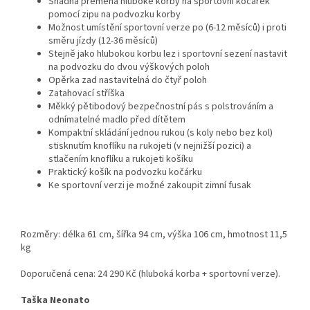
Snadná přeměna hluboké korby na sportovní kočárek
pomocí zipu na podvozku korby
Možnost umístění sportovní verze po (6-12 měsíců) i proti
směru jízdy (12-36 měsíců)
Stejně jako hlubokou korbu lez i sportovní sezení nastavit
na podvozku do dvou výškových poloh
Opěrka zad nastavitelná do čtyř poloh
Zatahovací stříška
Měkký pětibodový bezpečnostní pás s polstrováním a
odnímatelné madlo před dítětem
Kompaktní skládání jednou rukou (s koly nebo bez kol)
stisknutím knoflíku na rukojeti (v nejnižší pozici) a
stlačením knoflíku a rukojeti košíku
Praktický košík na podvozku kočárku
Ke sportovní verzi je možné zakoupit zimní fusak
Rozměry: délka 61 cm, šířka 94 cm, výška 106 cm, hmotnost 11,5
kg
Doporučená cena: 24 290 Kč (hluboká korba + sportovní verze).
Taška Neonato