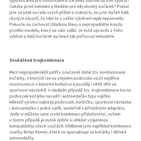
typů kočárků pro novorozence lze dnes vlastně na trhu vybírat?
Čekáte první miminko a hledáte pro něj vhodný kočárek? Pokud
jste se ptali na radu svých přátel a známých, asi jste slyšeli tolik
různých názorů, že vám to s vaším výběrem nijak nepomohlo.
Pokuste se zachovat chladnou hlavu a nepropadněte kouzlu
prvního modelu, který se vám zalíbí. Je totiž opravdu z čeho
vybírat a další kočárek asi hned tak pořizovat nebudete.
Osvědčená trojkombinace
Mezi nejpopulárnější patří v současné době tzv. kombinované
kočárky, u kterých lze na stejném podvozku vozit nejdříve
novorozence v klasické korbičce a později i větší děti ve
sportovní nástavbě. V ideálním případě tzv. trojkombinace lze na
podvozek kočárku nasadit i autosedačku typu vajíčko.
Někteří výrobci nabízejí podvozek, korbičku, sportovní nástavbu
i autosedačku v jedné sadě, společně s příslušnými adaptéry.
Jindy si můžete sami zvolit kombinaci příslušenství, ovšem
v tomto případě je nutné dobře si ohlídat vzájemnou
kompatibilitu všech součástí. Oblíbené jsou například kombinace
značky Britax Römer, která se specializuje na kočárky i dětské
autosedačky.