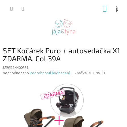
Přejít
NÁKUP
na
obsah
KOŠÍK
SET Kočárek Puro + autosedačka X1
ZDARMA, Col.39A
8595114400331
Průměrné
Neohodnoceno
Podrobnosti hodnocení
Značka:
NEONATO
hodnocení
produktu
je
0,0
z
5
hvězdiček.