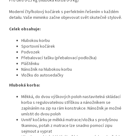
Pro děti 0-15 kg (hluboká korba 0-9 kg)
Moderní čtyřkolový kočárek s perfektním řešením v každém
detailu. Vaše miminko začne objevovat svět skutečně stylově.
Celek obsahuje:
Hlubokou korbu
Sportovní kočárek
Podvozek
Přebalovací tašku (přebalovací podložka)
Pláštěnku
Nánožník na hlubokou korbu
Vložku do autosedačky
Hluboká korba:
Měkká, do dvou výškových poloh nastavitelná skládací
korba s regulovatelnou stříškou a nánožníkem se
zapínáním na zip na rám konstrukce. Nánožník je možné
umístit do dvou poloh
Uvnitř kočárku je měkká matrace/vložka s prodyšnou
tkaninou, potah z matrace lze snadno pomocí zipu
sejmout a vyprat