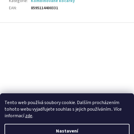
Kategorie
:
Kombinované kočárky
EAN
:
8595114400331
Z
á
p
a
t
í
Tento web používá soubory cookie. Dalším procházením
tohoto webu vyjadřujete souhlas s jejich používáním.. Více
informací
zde
.
Nastavení
Vytvořil Shoptet