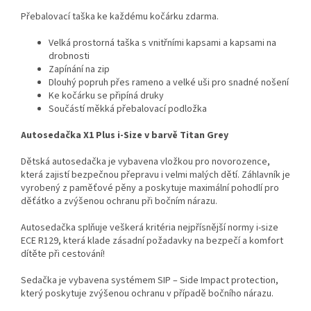
Přebalovací taška ke každému kočárku zdarma.
Velká prostorná taška s vnitřními kapsami a kapsami na
drobnosti
Zapínání na zip
Dlouhý popruh přes rameno a velké uši pro snadné nošení
Ke kočárku se připíná druky
Součástí měkká přebalovací podložka
Autosedačka X1 Plus i-Size v barvě Titan Grey
Dětská autosedačka je vybavena vložkou pro novorozence,
která zajistí bezpečnou přepravu i velmi malých dětí. Záhlavník je
vyrobený z paměťové pěny a poskytuje maximální pohodlí pro
děťátko a zvýšenou ochranu při bočním nárazu.
Autosedačka splňuje veškerá kritéria nejpřísnější normy i-size
ECE R129, která klade zásadní požadavky na bezpečí a komfort
dítěte při cestování!
Sedačka je vybavena systémem SIP – Side Impact protection,
který poskytuje zvýšenou ochranu v případě bočního nárazu.