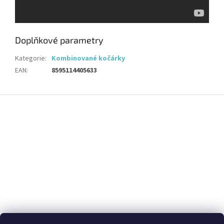
Doplňkové parametry
Kategorie
:
Kombinované kočárky
EAN
:
8595114405633
Z
á
p
a
t
í