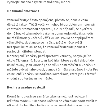
vybírejte snadno a rychle rozložitelný model.
Optimální hmotnost
Váha kočárku je často opomíjená, přesto se jedná o velmi
důležitý faktor. Těžší kočárky mohou být problémem nejen při
cestování hromadnou dopravou, ale i v případě, že bydlíte v
domě bez výtahu nebo k vašemu domu vede několik schodů.
Nejtěžší modely kočárků váží i 20 kilo. Pokud opět připočtete
váhu dítěte, dostanete se na číslo ještě o něco vyšší.
Nezapomínejte ani na to, že váha kočárku bude pomalu s
rostoucím dítětem stoupat.
Mezi nejlehčí kočárky patří sportovní varianty, pohybující se
okolo 7 kilogramů. Sportovní kočárky, které se dají sklopit do
úplné roviny, jsou vhodné již od věku šesti měsíců. U kočárku si
můžete vybrat nafukovací, gumová či měkčená pěnová kola. Pro
co nejlehčí kočárek se hodí nafukovací kola, která jsou zároveň
vhodná i do terénu mimo město.
Rychle a snadno rozložit
Kromě hmotnosti se zaměřte také na možnost rozložení
určitého modelu. Skladnost kočárku se vám bude hodit zvlášť v
případě, že bydlíte v bytě s omezeným úložným prostorem