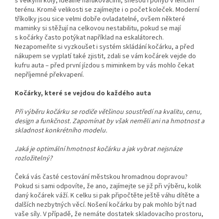
s velkými koly, ideálně nafukovacími, snesou i pohyb v lehčím
terénu. Kromě velikosti se zajímejte i o počet koleček. Moderní
tříkolky jsou sice velmi dobře ovladatelné, ovšem některé
maminky si stěžují na celkovou nestabilitu, pokud se mají
s kočárky často potýkat například na eskalátorech.
Nezapomeňte si vyzkoušet i systém skládání kočárku, a před
nákupem se vyplatí také zjistit, zdali se vám kočárek vejde do
kufru auta – před první jízdou s miminkem by vás mohlo čekat
nepříjemné překvapení.
Kočárky, které se vejdou do každého auta
Při výběru kočárku se rodiče většinou soustředí na kvalitu, cenu,
design a funkčnost. Zapomínat by však neměli ani na hmotnost a
skladnost konkrétního modelu.
Jaká je optimální hmotnost kočárku a jak vybrat nejsnáze
rozložitelný?
Čeká vás časté cestování městskou hromadnou dopravou?
Pokud si sami odpovíte, že ano, zajímejte se již při výběru, kolik
daný kočárek váží. K celku si pak připočtěte ještě váhu dítěte a
dalších nezbytných věcí. Nošení kočárku by pak mohlo být nad
vaše síly. V případě, že nemáte dostatek skladovacího prostoru,