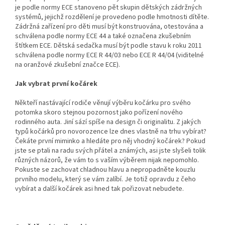
je podle normy ECE stanoveno pět skupin dětských zádržných
systémů, jejichž rozdělení je provedeno podle hmotnosti dítěte.
Zádržná zařízení pro děti musí být konstruována, otestována a
schválena podle normy ECE 44 a také označena zkušebním
štítkem ECE. Dětská sedačka musí být podle stavu k roku 2011
schválena podle normy ECE R 44/03 nebo ECE R 44/04 (viditelné
na oranžové zkušební značce ECE).
Jak vybrat první kočárek
Někteří nastávající rodiče věnují výběru kočárku pro svého
potomka skoro stejnou pozornost jako pořízení nového
rodinného auta. Jiní sází spíše na design či originalitu. Z jakých
typů kočárků pro novorozence lze dnes vlastně na trhu vybírat?
Čekáte první miminko a hledáte pro něj vhodný kočárek? Pokud
jste se ptali na radu svých přátel a známých, asi jste slyšeli tolik
různých názorů, že vám to s vaším výběrem nijak nepomohlo.
Pokuste se zachovat chladnou hlavu a nepropadněte kouzlu
prvního modelu, který se vám zalíbí. Je totiž opravdu z čeho
vybírat a další kočárek asi hned tak pořizovat nebudete.