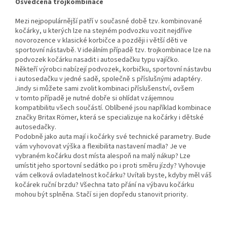
Osvědčená trojkombinace
Mezi nejpopulárnější patří v současné době tzv. kombinované
kočárky, u kterých lze na stejném podvozku vozit nejdříve
novorozence v klasické korbičce a později i větší děti ve
sportovní nástavbě. V ideálním případě tzv. trojkombinace lze na
podvozek kočárku nasadit i autosedačku typu vajíčko.
Někteří výrobci nabízejí podvozek, korbičku, sportovní nástavbu
i autosedačku v jedné sadě, společně s příslušnými adaptéry.
Jindy si můžete sami zvolit kombinaci příslušenství, ovšem
v tomto případě je nutné dobře si ohlídat vzájemnou
kompatibilitu všech součástí. Oblíbené jsou například kombinace
značky Britax Römer, která se specializuje na kočárky i dětské
autosedačky.
Podobně jako auta mají i kočárky své technické parametry. Bude
vám vyhovovat výška a flexibilita nastavení madla? Je ve
vybraném kočárku dost místa alespoň na malý nákup? Lze
umístit jeho sportovní sedátko po i proti směru jízdy? Vyhovuje
vám celková ovladatelnost kočárku? Uvítali byste, kdyby měl váš
kočárek ruční brzdu? Všechna tato přání na výbavu kočárku
mohou být splněna. Stačí si jen dopředu stanovit priority.