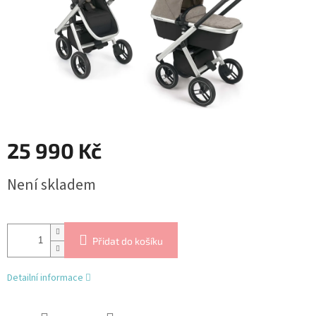
25 990 Kč
Měrná
Není skladem
cena:
Přidat do košíku
Detailní informace