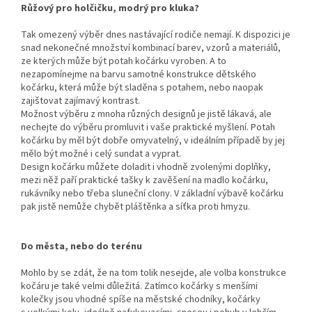
Růžový pro holčičku, modrý pro kluka?
Tak omezený výběr dnes nastávající rodiče nemají. K dispozici je
snad nekonečné množství kombinací barev, vzorů a materiálů,
ze kterých může být potah kočárku vyroben. A to
nezapomínejme na barvu samotné konstrukce dětského
kočárku, která může být sladěna s potahem, nebo naopak
zajištovat zajímavý kontrast.
Možnost výběru z mnoha různých designů je jistě lákavá, ale
nechejte do výběru promluvit i vaše praktické myšlení. Potah
kočárku by měl být dobře omyvatelný, v ideálním případě by jej
mělo být možné i celý sundat a vyprat.
Design kočárku můžete doladit i vhodně zvolenými doplňky,
mezi něž paří praktické tašky k zavěšení na madlo kočárku,
rukávníky nebo třeba sluneční clony. V základní výbavě kočárku
pak jistě nemůže chybět pláštěnka a síťka proti hmyzu.
Do města, nebo do terénu
Mohlo by se zdát, že na tom tolik nesejde, ale volba konstrukce
kočáru je také velmi důležitá. Zatímco kočárky s menšími
kolečky jsou vhodné spíše na městské chodníky, kočárky