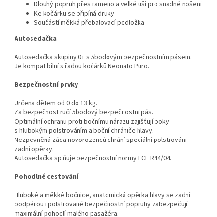
Dlouhý popruh přes rameno a velké uši pro snadné nošení
Ke kočárku se připíná druky
Součástí měkká přebalovací podložka
Autosedačka
Autosedačka skupiny 0+ s 5bodovým bezpečnostním pásem.
Je kompatibilní s řadou kočárků Neonato Puro.
Bezpečnostní prvky
Určena dětem od 0 do 13 kg.
Za bezpečnost ručí 5bodový bezpečnostní pás.
Optimální ochranu proti bočnímu nárazu zajišťují boky
s hlubokým polstrováním a boční chrániče hlavy.
Nezpevněná záda novorozenců chrání speciální polstrování
zadní opěrky.
Autosedačka splňuje bezpečnostní normy ECE R44/04.
Pohodlné cestování
Hluboké a měkké bočnice, anatomická opěrka hlavy se zadní
podpěrou i polstrované bezpečnostní popruhy zabezpečují
maximální pohodlí malého pasažéra.