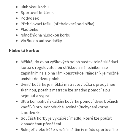
Hlubokou korbu
Sportovní kočárek
Podvozek
Přebalovací tašku (přebalovací podložka)
Pláštěnku
Nánožník na hlubokou korbu
Vložku do autosedačky
Hluboká korba:
Měkká, do dvou výškových poloh nastavitelná skládací
korba s regulovatelnou stříškou a nánožníkem se
zapínáním na zip na rám konstrukce. Nánožník je možné
umístit do dvou poloh
Uvnitř kočárku je měkká matrace/vložka s prodyšnou
tkaninou, potah z matrace lze snadno pomocí zipu
sejmout a vyprat
Ultra kompaktní skládání kočárku pomocí dvou bočních
knoflíků pro jednoduché uvolnění/uchycení korby
k podvozku
Součástí korby je vyklápěcí madlo, které lze použít
k snadnému přenášení
Rukojeť z eko kůže s ručním šitím (v módu sportovního