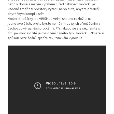
nebo v domě s malým výtahem. Před nákupem kočárku je
vhodné změřit si prostory výtahu nebo auta, abyste předešli
zbytečným komplikacím.
Moderní kočárky lze většinou velmi snadno rozložit i na
jednotlivé části, proto byste neměli mít s jejich přenášením a
úschovou výraznější problémy. Při nákupu se ale seznamte s
tím, jak moc složité je rozložení daného typu kočárku. Zkuste si
způsob rozkládání, zjistíte tak, zda vám vyhovuje.