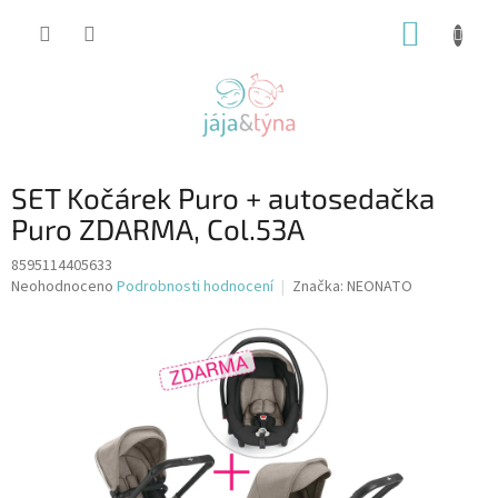
Přejít
NÁKUP
na
obsah
KOŠÍK
SET Kočárek Puro + autosedačka
Puro ZDARMA, Col.53A
8595114405633
Průměrné
Neohodnoceno
Podrobnosti hodnocení
Značka:
NEONATO
hodnocení
produktu
je
0,0
z
5
hvězdiček.