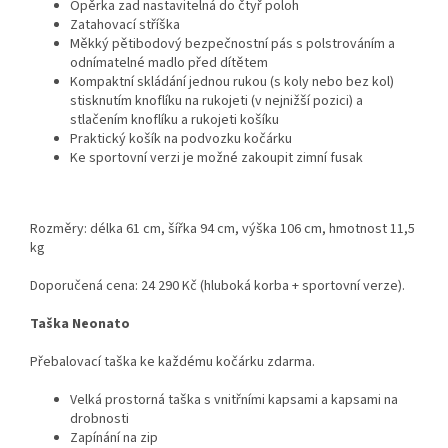
Opěrka zad nastavitelná do čtyř poloh
Zatahovací stříška
Měkký pětibodový bezpečnostní pás s polstrováním a
odnímatelné madlo před dítětem
Kompaktní skládání jednou rukou (s koly nebo bez kol)
stisknutím knoflíku na rukojeti (v nejnižší pozici) a
stlačením knoflíku a rukojeti košíku
Praktický košík na podvozku kočárku
Ke sportovní verzi je možné zakoupit zimní fusak
Rozměry: délka 61 cm, šířka 94 cm, výška 106 cm, hmotnost 11,5
kg
Doporučená cena: 24 290 Kč (hluboká korba + sportovní verze).
Taška Neonato
Přebalovací taška ke každému kočárku zdarma.
Velká prostorná taška s vnitřními kapsami a kapsami na
drobnosti
Zapínání na zip