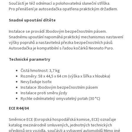
Součástí je též odnímací a polohovatelná sluneční stříška.
Pro přenášení je autosedačka opatřena praktickým držadlem.
Snadné upoutání dítěte
Instalace se provádí 3bodovým bezpečnostním pásem.
Snadnému upoutání napomáhá praktický mechanismus nastavení
výšky popruhů a nastavitelná přezka bezpečnostních pásů.
Autosedačka je kompatibilní s řadou kočárků Neonato Puro.
Technické parametry
Čistá hmotnost: 3,7 kg
Rozměry: 58 x 44,5 x 64 cm (výška x šířka x hloubka)
Nevyžaduje Isofix
Instalace 3bodovým bezpečnostním pásem
Instalace proti směru jízdy
Rychle odnímatelný omyvatelný potah (30 °C)
ECE R44/04
Směrnice ECE (Evropská hospodářská komise, ECE) označuje
katalog mezinárodně smluvených, jednotných technických
předpisů pro vozidla, součásti a vybavení automobilů Mimo jiné