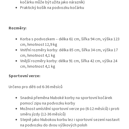
kočárku může být užita jako nárazník)
Praktický košík na podvozku kočárku
Rozměry:
Korba s podvozkem – délka 61 cm, šířka 94 cm, výška 123
cm, hmotnost 12,9 kg
Vnitřní rozměry korby: délka 85 cm, šířka 34 cm, výška 17
cm, hmotnost 4,1 kg
Vnější rozměry korby: délka 91 cm, šířka 42 cm, výška 24
cm, hmotnost 4,1 kg
Sportovní verze:
Určeno pro děti od 6-36 měsíců
Snadná přeměna hluboké korby na sportovní kočárek
pomocí zipu na podvozku korby
Možnost umístění sportovní verze po (6-12 měsíců) i proti
směru jízdy (12-36 měsíců)
Stejně jako hlubokou korbu lez i sportovní sezení nastavit
na podvozku do dvou výškových poloh