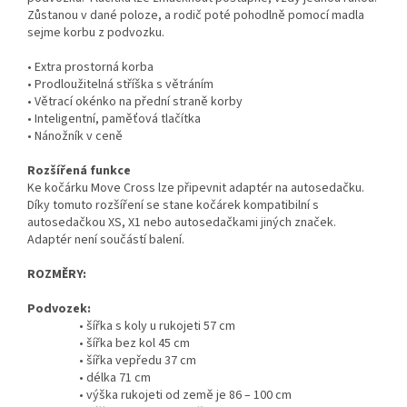
Zůstanou v dané poloze, a rodič poté pohodlně pomocí madla
sejme korbu z podvozku.
• Extra prostorná korba
• Prodloužitelná stříška s větráním
• Větrací okénko na přední straně korby
• Inteligentní, paměťová tlačítka
• Nánožník v ceně
Rozšířená funkce
Ke kočárku Move Cross lze připevnit adaptér na autosedačku.
Díky tomuto rozšíření se stane kočárek kompatibilní s
autosedačkou XS, X1 nebo autosedačkami jiných značek.
Adaptér není součástí balení.
ROZMĚRY:
Podvozek:
• šířka s koly u rukojeti 57 cm
• šířka bez kol 45 cm
• šířka vepředu 37 cm
• délka 71 cm
• výška rukojeti od země je 86 – 100 cm