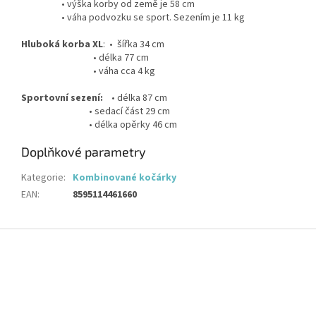
• výška korby od země je 58 cm
• váha podvozku se sport. Sezením je 11 kg
Hluboká korba XL
: • šířka 34 cm
• délka 77 cm
• váha cca 4 kg
Sportovní sezení:
• délka 87 cm
• sedací část 29 cm
• délka opěrky 46 cm
Doplňkové parametry
Kategorie
:
Kombinované kočárky
EAN
:
8595114461660
Z
á
p
a
t
í