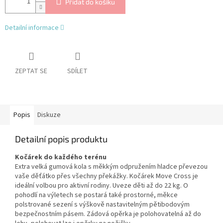
Přidat do košíku
Detailní informace
ZEPTAT SE
SDÍLET
Popis
Diskuze
Detailní popis produktu
Kočárek do každého terénu
Extra velká gumová kola s měkkým odpružením hladce převezou
vaše děťátko přes všechny překážky. Kočárek Move Cross je
ideální volbou pro aktivní rodiny. Uveze děti až do 22 kg. O
pohodlí na výletech se postará také prostorné, měkce
polstrované sezení s výškově nastavitelným pětibodovým
bezpečnostním pásem. Zádová opěrka je polohovatelná až do