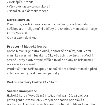
• Odklápěcí hrazda
• Výškově nastavitelná rukojeť
• Nánožník a pláštěnka v ceně
Korba Move XL
Prostorná, s odvětranou celou přední částí, prodloužitelnou
stříškou a s inteligentními tlačítky pro snadnou manipulaci – to je
korba Move XL.
Od narození do 9 kg.
Prostorná hluboká korba
Korba Move XL je extra dlouhá, pohodlně do ní vejdou i větší
miminka se zimním fusakem. Díky větracímu okénku na přední
straně korby a odvětrané stříšce uvidí z polohy na bříšku malí
objevitelé celý svět.
Prodloužitelná stříška spolu s nánožníkem ochrání miminko před
chladem i ostrými slunečními paprsky.
Vnitřní rozměry korby: 77 x 34 cm
Snadná manipulace
Hluboká korba Move XL má inteligentní, paměťová tlačítka
(intelligent buttons), díky kterým se snadno oddělává z
podvozku. Tlačítka lze zmáčknout postupně, vždy jednou rukou.