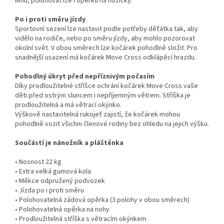
lehu, polohovat lze i opěrku na nožičky.
Po i proti směru jízdy
Sportovní sezení lze nastavit podle potřeby děťátka tak, aby
vidělo na rodiče, nebo po směru jízdy, aby mohlo pozorovat
okolní svět. V obou směrech lze kočárek pohodlně složit. Pro
snadnější usazení má kočárek Move Cross odklápěcí hrazdu.
Pohodlný úkryt před nepříznivým počasím
Díky prodloužitelné stříšce ochrání kočárek Move Cross vaše
děti před ostrým sluncem i nepříjemným větrem. Stříška je
prodloužitelná a má větrací okýnko.
Výškově nastavitelná rukojeť zajistí, že kočárek mohou
pohodlně vozit všichni členové rodiny bez ohledu na jejich výšku.
Součástí je nánožník a pláštěnka
• Nosnost 22 kg
• Extra velká gumová kola
• Měkce odpružený podvozek
• Jízda po i proti směru
• Polohovatelná zádová opěrka (3 polohy v obou směrech)
• Polohovatelná opěrka na nohy
• Prodloužitelná stříška s větracím okýnkem