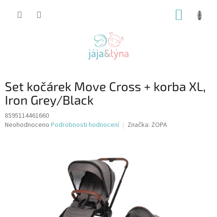
Přejít
NÁKUP
na
obsah
KOŠÍK
Set kočárek Move Cross + korba XL,
Iron Grey/Black
8595114461660
Průměrné
Neohodnoceno
Podrobnosti hodnocení
Značka:
ZOPA
hodnocení
produktu
je
0,0
z
5
hvězdiček.