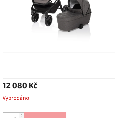
12 080 Kč
Měrná
Vyprodáno
cena: