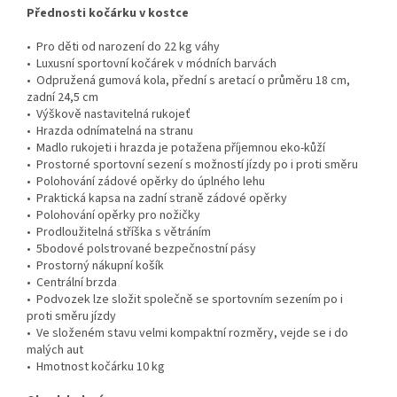
Přednosti kočárku v kostce
• Pro děti od narození do 22 kg váhy
• Luxusní sportovní kočárek v módních barvách
• Odpružená gumová kola, přední s aretací o průměru 18 cm,
zadní 24,5 cm
• Výškově nastavitelná rukojeť
• Hrazda odnímatelná na stranu
• Madlo rukojeti i hrazda je potažena příjemnou eko-kůží
• Prostorné sportovní sezení s možností jízdy po i proti směru
• Polohování zádové opěrky do úplného lehu
• Praktická kapsa na zadní straně zádové opěrky
• Polohování opěrky pro nožičky
• Prodloužitelná stříška s větráním
• 5bodové polstrované bezpečnostní pásy
• Prostorný nákupní košík
• Centrální brzda
• Podvozek lze složit společně se sportovním sezením po i
proti směru jízdy
• Ve složeném stavu velmi kompaktní rozměry, vejde se i do
malých aut
• Hmotnost kočárku 10 kg