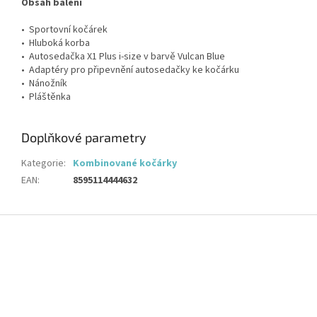
Obsah balení
• Sportovní kočárek
• Hluboká korba
• Autosedačka X1 Plus i-size v barvě Vulcan Blue
• Adaptéry pro připevnění autosedačky ke kočárku
• Nánožník
• Pláštěnka
Doplňkové parametry
Kategorie
:
Kombinované kočárky
EAN
:
8595114444632
Z
á
p
a
t
í