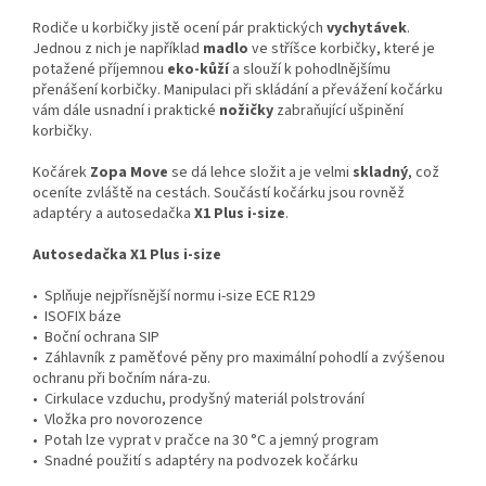
Rodiče u korbičky jistě ocení pár praktických
vychytávek
.
Jednou z nich je například
madlo
ve stříšce korbičky, které je
potažené příjemnou
eko-kůží
a slouží k pohodlnějšímu
přenášení korbičky. Manipulaci při skládání a převážení kočárku
vám dále usnadní i praktické
nožičky
zabraňující ušpinění
korbičky.
Kočárek
Zopa Move
se dá lehce složit a je velmi
skladný
, což
oceníte zvláště na cestách. Součástí kočárku jsou rovněž
adaptéry a autosedačka
X1 Plus i-size
.
Autosedačka X1 Plus i-size
• Splňuje nejpřísnější normu i-size ECE R129
• ISOFIX báze
• Boční ochrana SIP
• Záhlavník z paměťové pěny pro maximální pohodlí a zvýšenou
ochranu při bočním nára-zu.
• Cirkulace vzduchu, prodyšný materiál polstrování
• Vložka pro novorozence
• Potah lze vyprat v pračce na 30 °C a jemný program
• Snadné použití s adaptéry na podvozek kočárku