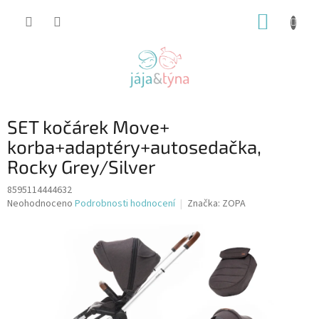
Přejít
NÁKUP
na
obsah
KOŠÍK
SET kočárek Move+
korba+adaptéry+autosedačka,
Rocky Grey/Silver
8595114444632
Průměrné
Neohodnoceno
Podrobnosti hodnocení
Značka:
ZOPA
hodnocení
produktu
je
0,0
z
5
hvězdiček.