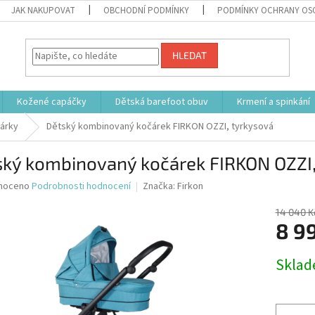
JAK NAKUPOVAT
OBCHODNÍ PODMÍNKY
PODMÍNKY OCHRANY OS
HLEDAT
Kožené capáčky
Dětská barefoot obuv
Krmení a spinkání
árky
Dětský kombinovaný kočárek FIRKON OZZI, tyrkysová
ský kombinovaný kočárek FIRKON OZZI,
né
noceno
Podrobnosti hodnocení
Značka:
Firkon
ní
u
14 040 K
8 9
Měrná
Skla
cena:
ek.