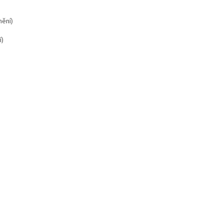
nění)
í)