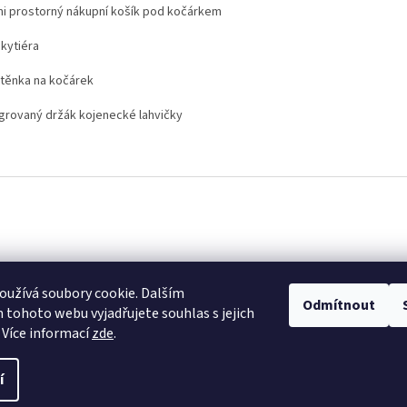
mi prostorný nákupní košík pod kočárkem
kytiéra
štěnka na kočárek
egrovaný držák kojenecké lahvičky
užívá soubory cookie. Dalším
Odmítnout
tohoto webu vyjadřujete souhlas s jejich
 Více informací
zde
.
í