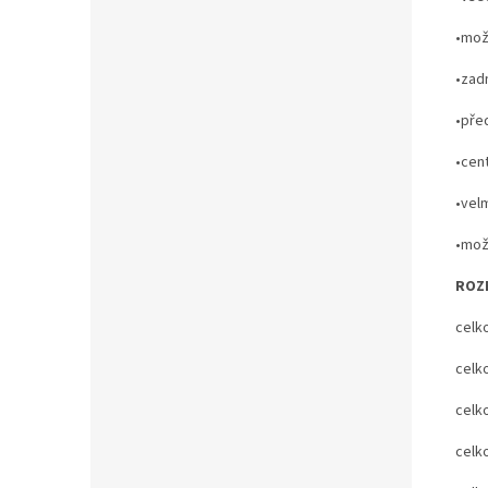
•mož
•zad
•pře
•cent
•vel
•mož
ROZ
celk
celk
celk
celk