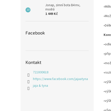
Jonap, zimní bota B4 mv,
•Měk
modrá
1 449 Kč
•Mož
•Délk
Facebook
Kons
•odl
•při
Kontakt
•mož
721800618
•roz
https://www.facebook.com/jajaatyna
•výš
jaja & tyna
•výš
•výš
•vše