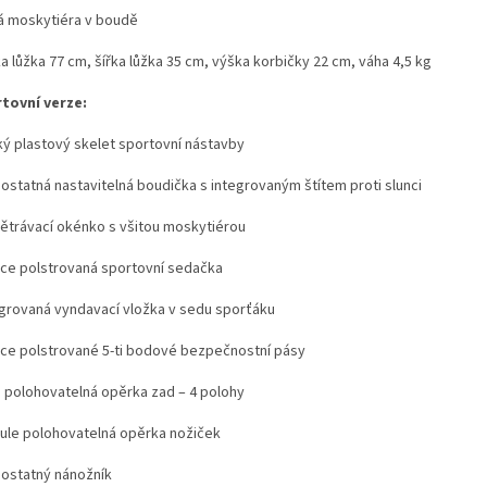
tá moskytiéra v boudě
a lůžka 77 cm, šířka lůžka 35 cm, výška korbičky 22 cm, váha 4,5 kg
tovní verze:
ký plastový skelet sportovní nástavby
ostatná nastavitelná boudička s integrovaným štítem proti slunci
ětrávací okénko s všitou moskytiérou
ce polstrovaná sportovní sedačka
egrovaná vyndavací vložka v sedu sporťáku
ce polstrované 5-ti bodové bezpečnostní pásy
ě polohovatelná opěrka zad – 4 polohy
nule polohovatelná opěrka nožiček
ostatný nánožník