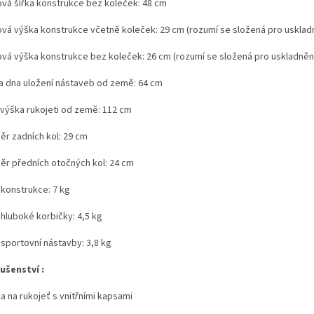
ová šířka konstrukce bez koleček: 48 cm
ová výška konstrukce včetně koleček: 29 cm (rozumí se složená pro usklad
ová výška konstrukce bez koleček: 26 cm (rozumí se složená pro uskladněn
a dna uložení nástaveb od země: 64 cm
 výška rukojeti od země: 112 cm
ěr zadních kol: 29 cm
ěr předních otočných kol: 24 cm
 konstrukce: 7 kg
 hluboké korbičky: 4,5 kg
 sportovní nástavby: 3,8 kg
lušenství :
a na rukojeť s vnitřními kapsami