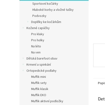
n
Sportovní kočárky
e
Hluboké korby a vložné tašky
l
Podvozky
Doplňky ke kočárkům
Kožené capáčky
Pro kluky
Pro holky
Na léto
Na ven
Dětská barefoot obuv
Krmení a spinkání
Ortopedické podlahy
Muffik mini
Muffik sety
Popi
Muffik klasik
Muffik EKO
Det
Muffik aktivní podložky