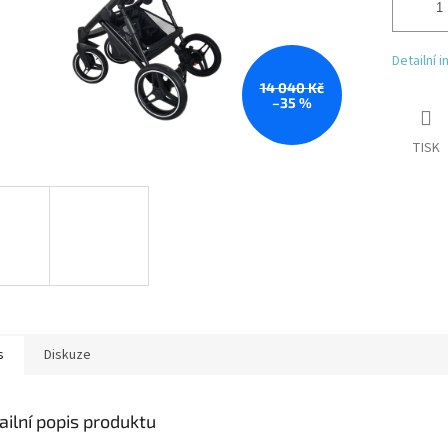
Detailní 
14 040 Kč
–35 %
TISK
s
Diskuze
ailní popis produktu