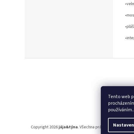
•vel
•mos
•plá
•int
Z
á
p
a
t
í
Tento web po
procházením 
používáním..
Nastaven
Copyright 2026
jája&týna
. Všechna práva vyhrazena.