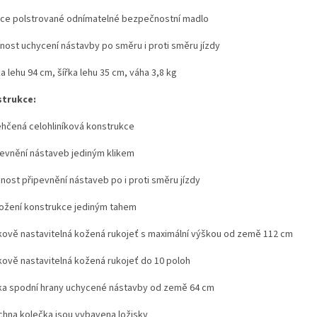
ce polstrované odnímatelné bezpečnostní madlo
nost uchycení nástavby po směru i proti směru jízdy
a lehu 94 cm, šířka lehu 35 cm, váha 3,8 kg
trukce:
ehčená celohliníková konstrukce
pevnění nástaveb jediným klikem
nost připevnění nástaveb po i proti směru jízdy
ložení konstrukce jediným tahem
kově nastavitelná kožená rukojeť s maximální výškou od země 112 cm
kově nastavitelná kožená rukojeť do 10 poloh
ka spodní hrany uchycené nástavby od země 64 cm
chna kolečka jsou vybavena ložisky