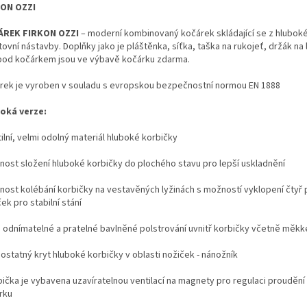
ON OZZI
ÁREK FIRKON OZZI
– moderní kombinovaný kočárek skládající se z hluboké
ovní nástavby. Doplňky jako je pláštěnka, síťka, taška na rukojeť, držák na 
pod kočárkem jsou ve výbavě kočárku zdarma.
rek je vyroben v souladu s evropskou bezpečnostní normou EN 1888
oká verze:
ilní, velmi odolný materiál hluboké korbičky
nost složení hluboké korbičky do plochého stavu pro lepší uskladnění
nost kolébání korbičky na vestavěných lyžinách s možností vyklopení čtyř
ek pro stabilní stání
ě odnímatelné a pratelné bavlněné polstrování uvnitř korbičky včetně měk
ostatný kryt hluboké korbičky v oblasti nožiček - nánožník
bička je vybavena uzavíratelnou ventilací na magnety pro regulaci proudění
rku