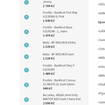
Jimmy
•Vši
1 709 Kč
Froddo : Barefoot First Step
•Délk
G2130360-9, Pink
1 549 Kč
Spor
Froddo : Barefoot Baze
•Leh
G3130240 - 1, Jeans
1 479 Kč
•Sam
Beda - BF 0001/W/N Elisha
1 329 Kč
•Odv
Beda - BF 0001/W/N Sam
•Měk
1 329 Kč
Froddo : Barefoot Flexy F
•Int
G3150283
1 489 Kč
•Měk
Froddo : Barefoot Canvas
•Pln
G1700379-19, Dark Denim
949 Kč
•Ply
Be Lenka, dětské zimní boty
WINTER KIDS Dark Cherry Red
•Sam
2 590 Kč