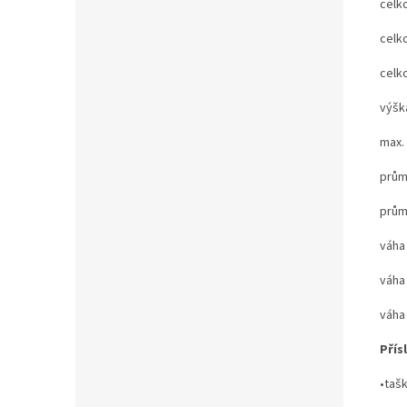
celk
celk
celk
výšk
max.
prům
prům
váha
váha
váha
Přís
•tašk