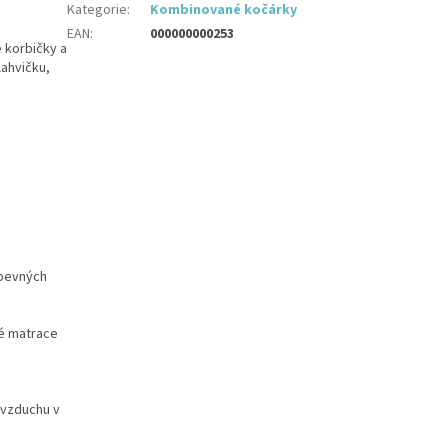
Kategorie
:
Kombinované kočárky
EAN
:
000000000253
 korbičky a
lahvičku,
 pevných
ké matrace
 vzduchu v