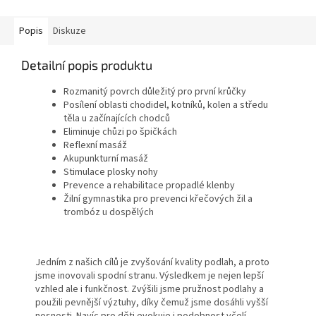
Popis
Diskuze
Detailní popis produktu
Rozmanitý povrch důležitý pro první krůčky
Posílení oblasti chodidel, kotníků, kolen a středu
těla u začínajících chodců
Eliminuje chůzi po špičkách
Reflexní masáž
Akupunkturní masáž
Stimulace plosky nohy
Prevence a rehabilitace propadlé klenby
Žilní gymnastika pro prevenci křečových žil a
trombóz u dospělých
Jedním z našich cílů je zvyšování kvality podlah, a proto
jsme inovovali spodní stranu. Výsledkem je nejen lepší
vzhled ale i funkčnost. Zvýšili jsme pružnost podlahy a
použili pevnější výztuhy, díky čemuž jsme dosáhli vyšší