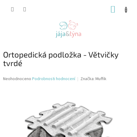
Přejít
NÁKUP
na
obsah
KOŠÍK
Ortopedická podložka - Větvičky
tvrdé
Průměrné
Neohodnoceno
Podrobnosti hodnocení
Značka:
Muffik
hodnocení
produktu
je
0,0
z
5
hvězdiček.