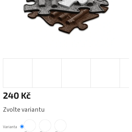
240 Kč
Měrná
Zvolte variantu
cena:
Varianta