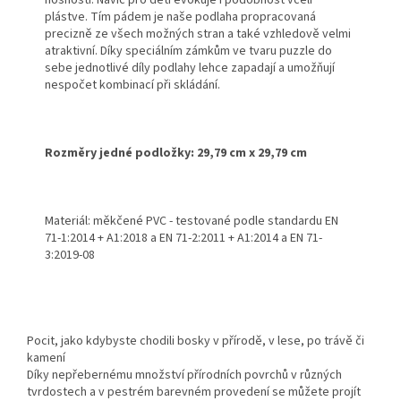
nosnosti. Navíc pro děti evokuje i podobnost včelí
plástve. Tím pádem je naše podlaha propracovaná
precizně ze všech možných stran a také vzhledově velmi
atraktivní. Díky speciálním zámkům ve tvaru puzzle do
sebe jednotlivé díly podlahy lehce zapadají a umožňují
nespočet kombinací při skládání.
Rozměry jedné podložky: 29,79 cm x 29,79 cm
Materiál: měkčené PVC - testované podle standardu
EN
71-1:2014 + A1:2018 a EN 71-2:2011 + A1:2014
a EN 71-
3:2019-08
Pocit, jako kdybyste chodili bosky v přírodě, v lese, po trávě či
kamení
Díky nepřebernému množství přírodních povrchů v různých
tvrdostech a v pestrém barevném provedení se můžete projít