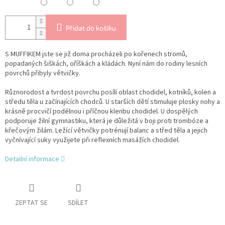
Přidat do košíku
S MUFFIKEM jste se již doma procházeli po kořenech stromů,
popadaných šiškách, oříškách a kládách. Nyní nám do rodiny lesních
povrchů přibyly větvičky.
Různorodost a tvrdost povrchu posílí oblast chodidel, kotníků, kolen a
středu těla u začínajících chodců. U starších dětí stimuluje plosky nohy a
krásně procvičí podélnou i příčnou klenbu chodidel. U dospělých
podporuje žilní gymnastiku, která je důležitá v boji proti trombóze a
křečovým žilám.
Ležící větvičky potrénují balanc a střed těla a jejich
vyčnívající suky využijete při reflexních masážích chodidel.
Detailní informace
ZEPTAT SE
SDÍLET