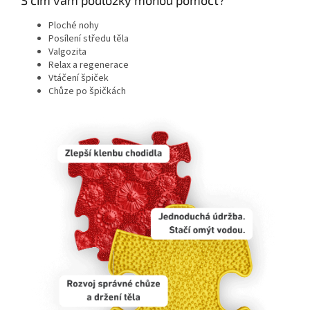
S čím vám podložky mohou pomoct?
Ploché nohy
Posílení středu těla
Valgozita
Relax a regenerace
Vtáčení špiček
Chůze po špičkách