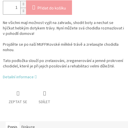
Přidat do košíku
Ne všichni mají možnost vyjít na zahradu, shodit boty a nechat se
hýčkat hebkým dotykem trávy. Nyní můžete svá chodidla rozmazlovat i
v pohodlí domova!
Projděte se po naší MUFFIKovské měkké trávě a zrelaxujte chodidla
nohou.
Tato podložka slouží po zrelaxováni, zregenerování a jemné prokrvení
chodidel, které je při jejich posilování a rehabilitaci velmi důležité.
Detailní informace
ZEPTAT SE
SDÍLET
Popis
Diskuze