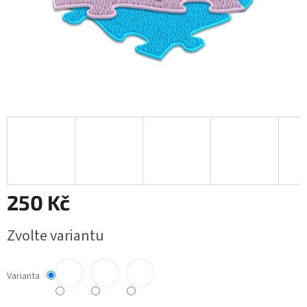
250 Kč
Měrná
Zvolte variantu
cena:
Varianta