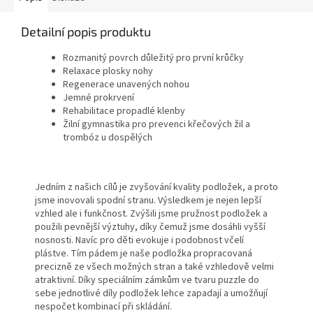
Detailní popis produktu
Rozmanitý povrch důležitý pro první krůčky
Relaxace plosky nohy
Regenerace unavených nohou
Jemné prokrvení
Rehabilitace propadlé klenby
Žilní gymnastika pro prevenci křečových žil a
trombóz u dospělých
Jedním z našich cílů je zvyšování kvality podložek, a proto
jsme inovovali spodní stranu. Výsledkem je nejen lepší
vzhled ale i funkčnost. Zvýšili jsme pružnost podložek a
použili pevnější výztuhy, díky čemuž jsme dosáhli vyšší
nosnosti. Navíc pro děti evokuje i podobnost včelí
plástve. Tím pádem je naše podložka propracovaná
precizně ze všech možných stran a také vzhledově velmi
atraktivní. Díky speciálním zámkům ve tvaru puzzle do
sebe jednotlivé díly podložek lehce zapadají a umožňují
nespočet kombinací při skládání.