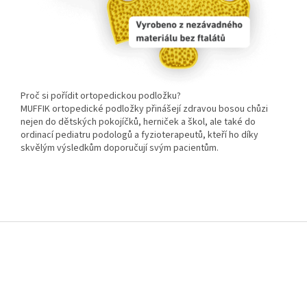
Proč si pořídit ortopedickou podložku?
MUFFIK ortopedické podložky přinášejí zdravou bosou chůzi
nejen do dětských pokojíčků, herniček a škol, ale také do
ordinací pediatru podologů a fyzioterapeutů, kteří ho díky
skvělým výsledkům doporučují svým pacientům.
Z
á
p
a
t
í