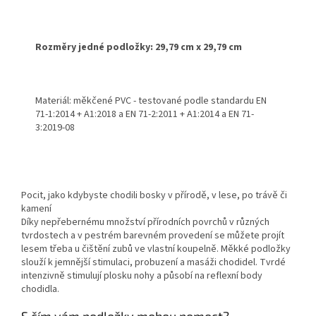
Rozměry jedné podložky: 29,79 cm x 29,79 cm
Materiál: měkčené PVC - testované podle standardu
EN
71-1:2014 + A1:2018 a EN 71-2:2011 + A1:2014
a EN 71-
3:2019-08
Pocit, jako kdybyste chodili bosky v přírodě, v lese, po trávě či
kamení
Díky nepřebernému množství přírodních povrchů v různých
tvrdostech a v pestrém barevném provedení se můžete projít
lesem třeba u čištění zubů ve vlastní koupelně. Měkké podložky
slouží k jemnější stimulaci, probuzení a masáži chodidel. Tvrdé
intenzivně stimulují plosku nohy a působí na reflexní body
chodidla.