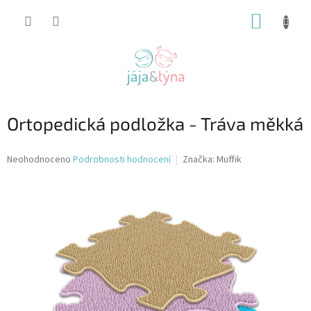
Přejít
NÁKUP
na
obsah
KOŠÍK
Ortopedická podložka - Tráva měkká
Průměrné
Neohodnoceno
Podrobnosti hodnocení
Značka:
Muffik
hodnocení
produktu
je
0,0
z
5
hvězdiček.