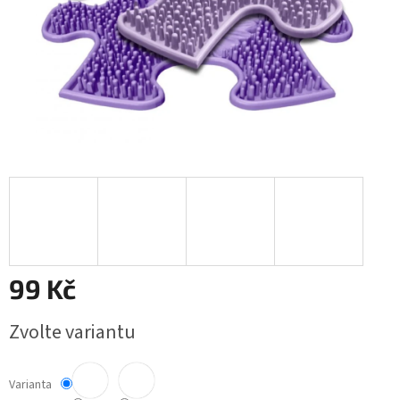
99 Kč
Měrná
Zvolte variantu
cena:
Varianta