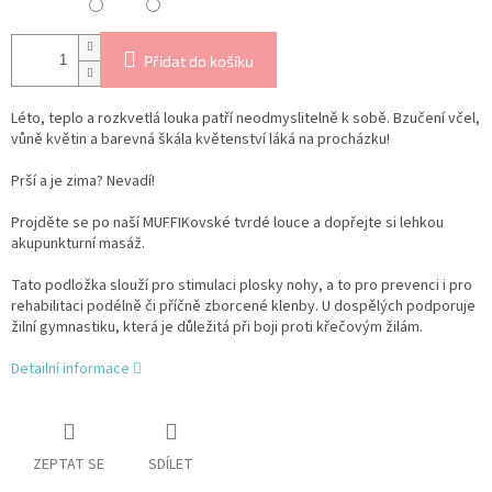
Přidat do košíku
Léto, teplo a rozkvetlá louka patří neodmyslitelně k sobě. Bzučení včel,
vůně květin a barevná škála květenství láká na procházku!
Prší a je zima? Nevadí!
Projděte se po naší MUFFIKovské tvrdé louce a dopřejte si lehkou
akupunkturní masáž.
Tato podložka slouží pro stimulaci plosky nohy, a to pro prevenci i pro
rehabilitaci podélně či příčně zborcené klenby. U dospělých podporuje
žilní gymnastiku, která je důležitá při boji proti křečovým žilám.
Detailní informace
ZEPTAT SE
SDÍLET