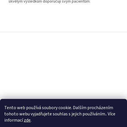
skvělým výsledkům doporučují svým pacientům.
Z
á
p
a
t
í
Tento web používá soubory cookie. Dalším procházením
tohoto webu vyjadřujete souhlas s jejich používáním.. Více
informací
zde
.