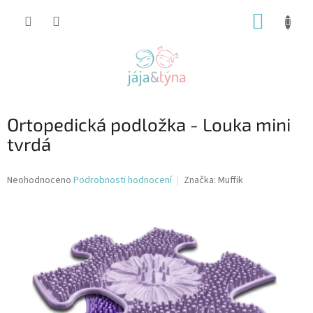
Přejít
NÁKUP
na
obsah
KOŠÍK
Ortopedická podložka - Louka mini
tvrdá
Průměrné
Neohodnoceno
Podrobnosti hodnocení
Značka:
Muffik
hodnocení
produktu
je
0,0
z
5
hvězdiček.