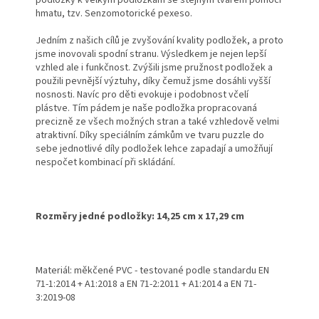
podložky k velkým podložkám se stejným tvarem pomocí
hmatu, tzv. Senzomotorické pexeso.
Jedním z našich cílů je zvyšování kvality podložek, a proto
jsme inovovali spodní stranu. Výsledkem je nejen lepší
vzhled ale i funkčnost. Zvýšili jsme pružnost podložek a
použili pevnější výztuhy, díky čemuž jsme dosáhli vyšší
nosnosti. Navíc pro děti evokuje i podobnost včelí
plástve. Tím pádem je naše podložka propracovaná
precizně ze všech možných stran a také vzhledově velmi
atraktivní. Díky speciálním zámkům ve tvaru puzzle do
sebe jednotlivé díly podložek lehce zapadají a umožňují
nespočet kombinací při skládání.
Rozměry jedné podložky: 14,25 cm x 17,29 cm
Materiál: měkčené PVC - testované podle standardu
EN
71-1:2014 + A1:2018 a EN 71-2:2011 + A1:2014
a EN 71-
3:2019-08