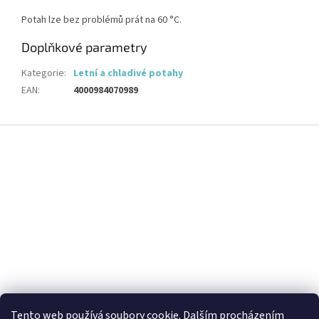
Potah lze bez problémů prát na 60 °C.
Doplňkové parametry
Kategorie
:
Letní a chladivé potahy
EAN
:
4000984070989
Z
á
p
a
t
í
Tento web používá soubory cookie. Dalším procházením