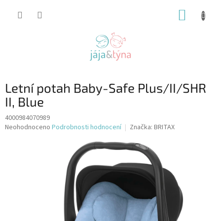
Přejít
NÁKUP
na
obsah
KOŠÍK
Letní potah Baby-Safe Plus/II/SHR
II, Blue
4000984070989
Průměrné
Neohodnoceno
Podrobnosti hodnocení
Značka:
BRITAX
hodnocení
produktu
je
0,0
z
5
hvězdiček.