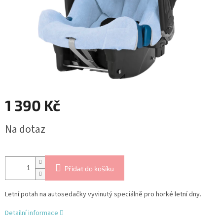
1 390 Kč
Měrná
Na dotaz
cena:
Přidat do košíku
Letní potah na autosedačky vyvinutý speciálně pro horké letní dny.
Detailní informace