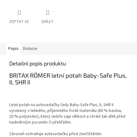
ZEPTAT SE
SDÍLET
Popis
Diskuze
Detailní popis produktu
BRITAX RÖMER letní potah Baby-Safe Plus,
II, SHR II
Letní potah na autosedačky řady Baby-Safe Plus, II, SHR II
vyrobený z lehkého, příjemného froté materiálu (80 % bavlna,
20 % polyester), který dobře saje vlhkost a chrání tak dítě před
nadměrným pocením či přehřátím.
Zároveň ochraňuje autosedačku před znečištěním.