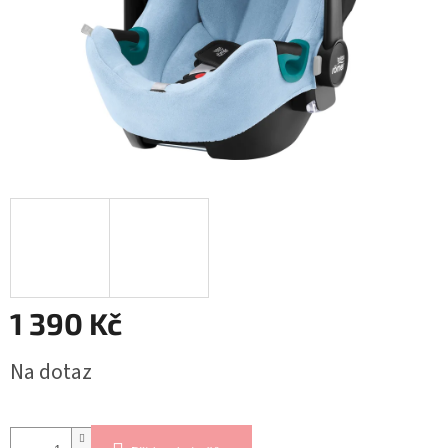
1 390 Kč
Měrná
Na dotaz
cena: