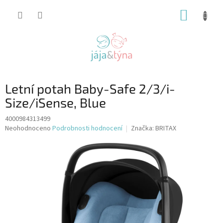
Přejít
NÁKUP
na
obsah
KOŠÍK
Letní potah Baby-Safe 2/3/i-
Size/iSense, Blue
4000984313499
Průměrné
Neohodnoceno
Podrobnosti hodnocení
Značka:
BRITAX
hodnocení
produktu
je
0,0
z
5
hvězdiček.