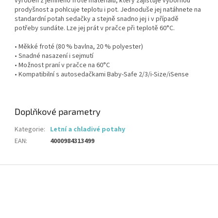
vyroben z jemného froté materiálu, který zajišťuje výbornou
prodyšnost a pohlcuje teplotu i pot. Jednoduše jej natáhnete na
standardní potah sedačky a stejně snadno jej i v případě
potřeby sundáte. Lze jej prát v pračce při teplotě 60°C.
• Měkké froté (80 % bavlna, 20 % polyester)
• Snadné nasazení i sejmutí
• Možnost praní v pračce na 60°C
• Kompatibilní s autosedačkami Baby-Safe 2/3/i-Size/iSense
Doplňkové parametry
Kategorie
:
Letní a chladivé potahy
EAN
:
4000984313499
Z
á
p
a
t