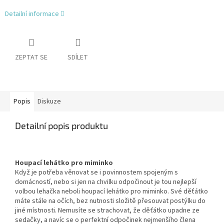
Detailní informace
ZEPTAT SE
SDÍLET
Popis
Diskuze
Detailní popis produktu
Houpací lehátko pro miminko
Když je potřeba věnovat se i povinnostem spojeným s
domácností, nebo si jen na chvilku odpočinout je tou nejlepší
volbou lehačka neboli houpací lehátko pro miminko. Své děťátko
máte stále na očích, bez nutnosti složitě přesouvat postýlku do
jiné místnosti. Nemusíte se strachovat, že děťátko upadne ze
sedačky, a navíc se o perfektní odpočinek nejmenšího člena