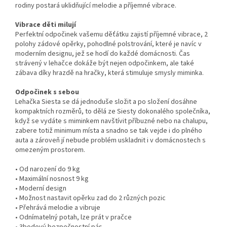
rodiny postará uklidňující melodie a příjemné vibrace.
Vibrace děti milují
Perfektní odpočinek vašemu děťátku zajistí příjemné vibrace, 2
polohy zádové opěrky, pohodlné polstrování, které je navíc v
moderním designu, jež se hodí do každé domácnosti. Čas
strávený v lehačce dokáže být nejen odpočinkem, ale také
zábava díky hrazdě na hračky, která stimuluje smysly miminka.
Odpočinek s sebou
Lehačka Siesta se dá jednoduše složit a po složení dosáhne
kompaktních rozměrů, to dělá ze Siesty dokonalého společníka,
když se vydáte s miminkem navštívit příbuzné nebo na chalupu,
zabere totiž minimum místa a snadno se tak vejde i do plného
auta a zároveň jí nebude problém uskladnit i v domácnostech s
omezeným prostorem.
• Od narození do 9 kg
• Maximální nosnost 9 kg
• Moderní design
• Možnost nastavit opěrku zad do 2 různých pozic
• Přehrává melodie a vibruje
• Odnímatelný potah, lze prát v pračce