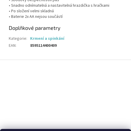
• 3bodový bezpečnostní pás
• Snadno odnímatelná a nastavitelná hrazdička s hračkami
• Po složení velmi skladná
• Baterie 2x AA nejsou součástí
Doplňkové parametry
Kategorie
:
Krmení a spinkání
EAN
:
8595114400409
Z
á
p
a
t
í