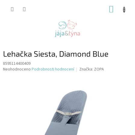
Přejít
NÁKUP
na
obsah
KOŠÍK
Lehačka Siesta, Diamond Blue
8595114400409
Průměrné
Neohodnoceno
Podrobnosti hodnocení
Značka:
ZOPA
hodnocení
produktu
je
0,0
z
5
hvězdiček.