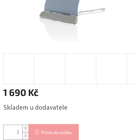
1 690 Kč
Měrná
Skladem u dodavatele
cena:
Přidat do košíku