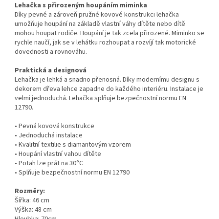
Lehačka s přirozeným houpáním miminka
Díky pevné a zároveň pružné kovové konstrukci lehačka
umožňuje houpání na základě vlastní váhy dítěte nebo dítě
mohou houpat rodiče. Houpání je tak zcela přirozené. Miminko se
rychle naučí, jak se v lehátku rozhoupat a rozvíjí tak motorické
dovednosti a rovnováhu.
Praktická a designová
Lehačka je lehká a snadno přenosná. Díky modernímu designu s
dekorem dřeva lehce zapadne do každého interiéru. Instalace je
velmi jednoduchá. Lehačka splňuje bezpečnostní normu EN
12790.
• Pevná kovová konstrukce
• Jednoduchá instalace
• Kvalitní textilie s diamantovým vzorem
• Houpání vlastní vahou dítěte
• Potah lze prát na 30°C
• Splňuje bezpečnostní normu EN 12790
Rozměry:
Šířka: 46 cm
Výška: 48 cm