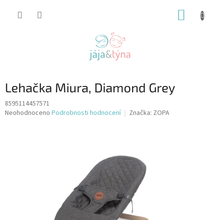
Přejít
NÁKUP
na
obsah
KOŠÍK
Lehačka Miura, Diamond Grey
8595114457571
Průměrné
Neohodnoceno
Podrobnosti hodnocení
Značka:
ZOPA
hodnocení
produktu
je
0,0
z
5
hvězdiček.