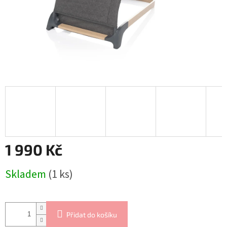
1 990 Kč
Měrná
Skladem
(1 ks)
cena:
Přidat do košíku