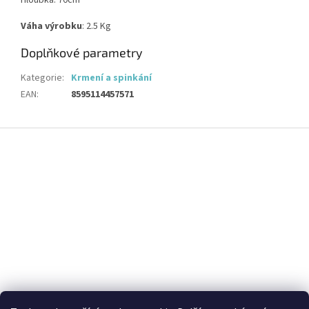
Hloubka: 70cm
Váha výrobku
: 2.5 Kg
Doplňkové parametry
Kategorie
:
Krmení a spinkání
EAN
:
8595114457571
Z
á
p
a
t
í