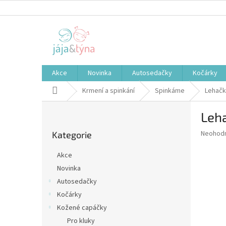
Přejít
na
obsah
Akce
Novinka
Autosedačky
Kočárky
Domů
Krmení a spinkání
Spinkáme
Lehačk
P
Leha
o
Přeskočit
s
Průměr
Neohod
Kategorie
kategorie
t
hodnoce
r
produkt
Akce
a
je
Novinka
0,0
n
z
Autosedačky
n
5
í
Kočárky
hvězdič
p
Kožené capáčky
a
Pro kluky