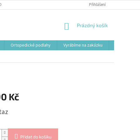
OBNÍCH ÚDAJŮ
Přihlášení
NÁKUPNÍ
Prázdný košík
KOŠÍK
Ortopedické podlahy
Vyrábíme na zakázku
Svařovací st
90 Kč
taz
Přidat do košíku