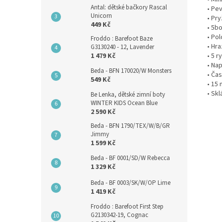
Antal: dětské bačkory Rascal
• Pe
Unicorn
• Pr
449 Kč
• 5b
• Po
Froddo : Barefoot Baze
• Hr
G3130240 - 12, Lavender
• 5 r
1 479 Kč
• Nap
Beda - BFN 170020/W Monsters
• Ča
549 Kč
• 15 
• Skl
Be Lenka, dětské zimní boty
WINTER KIDS Ocean Blue
2 590 Kč
Beda - BFN 1790/TEX/W/B/GR
Jimmy
1 599 Kč
Beda - BF 0001/SD/W Rebecca
1 329 Kč
Beda - BF 0003/SK/W/OP Lime
1 419 Kč
Froddo : Barefoot First Step
G2130342-19, Cognac