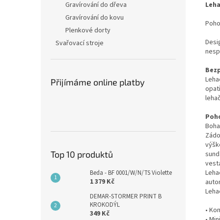
Leha
Gravírování do dřeva
Gravírování do kovu
Poho
Plenkové dorty
Desi
Svařovací stroje
nespí
Bezp
Leha
Přijímáme online platby
opat
leha
Poho
Boha
Zádo
výšk
Top 10 produktů
sund
vest
Leha
Beda - BF 0001/W/N/TS Violette
1 379 Kč
autom
Leha
DEMAR-STORMER PRINT B
KROKODÝL
• Ko
349 Kč
• Min