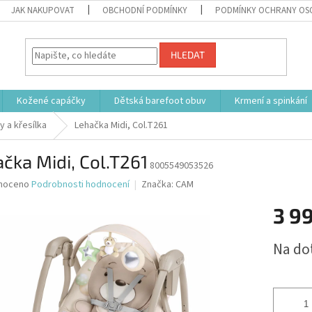
JAK NAKUPOVAT
OBCHODNÍ PODMÍNKY
PODMÍNKY OCHRANY OS
HLEDAT
Kožené capáčky
Dětská barefoot obuv
Krmení a spinkání
y a křesílka
Lehačka Midi, Col.T261
čka Midi, Col.T261
8005549053526
né
noceno
Podrobnosti hodnocení
Značka:
CAM
ní
3 9
u
Měrná
Na do
cena:
ek.