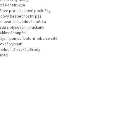
vná konstrukce
yžové protiskluzové podložky
odový bezpečnostní pás
lohovatelná zádová opěrka
azda s plyšovými hračkami
ychlostí houpání
ájení pomocí baterií nebo ze sítě
sovač vypnutí
melodií, 5 zvuků přírody
ádací