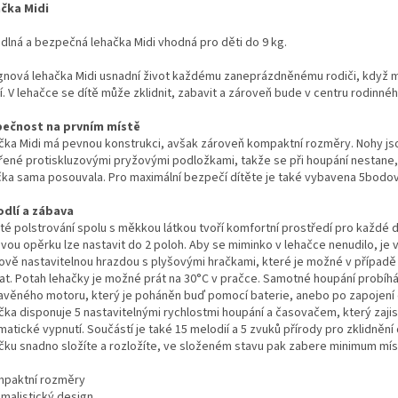
čka Midi
dlná a bezpečná lehačka Midi vhodná pro děti do 9 kg.
gnová lehačka Midi usnadní život každému zaneprázdněnému rodiči, když 
. V lehačce se dítě může zklidnit, zabavit a zároveň bude v centru rodinnéh
ečnost na prvním místě
čka Midi má pevnou konstrukci, avšak zároveň kompaktní rozměry. Nohy js
řené protiskluzovými pryžovými podložkami, takže se při houpání nestane,
čka sama posouvala. Pro maximální bezpečí dítěte je také vybavena 5bod
dlí a zábava
té polstrování spolu s měkkou látkou tvoří komfortní prostředí pro každé d
vou opěrku lze nastavit do 2 poloh. Aby se miminko v lehačce nenudilo, je
ově nastavitelnou hrazdou s plyšovými hračkami, které je možné v případě
at. Potah lehačky je možné prát na 30°C v pračce. Samotné houpání probíh
avěného motoru, který je poháněn buď pomocí baterie, anebo po zapojení d
čka disponuje 5 nastavitelnými rychlostmi houpání a časovačem, který zajis
atické vypnutí. Součástí je také 15 melodií a 5 zvuků přírody pro zklidnění 
čku snadno složíte a rozložíte, ve složeném stavu pak zabere minimum mís
mpaktní rozměry
imalistický design