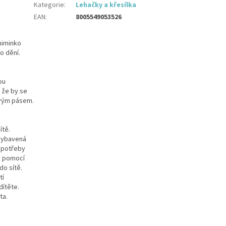
Kategorie
:
Lehačky a křesílka
EAN
:
8005549053526
miminko
o dění.
ou
 že by se
ovým pásem.
ítě.
 vybavená
 potřeby
á pomocí
o sítě.
tí
dítěte.
ta.