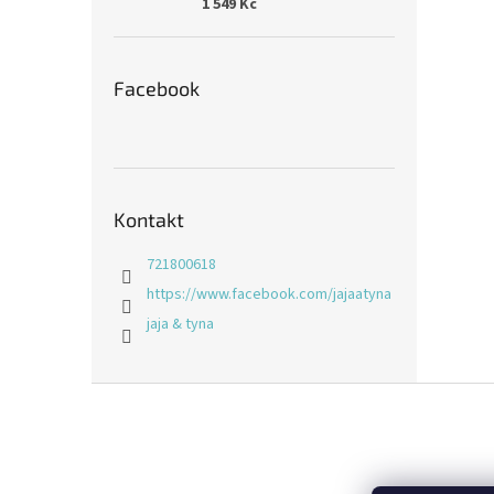
1 549 Kč
Facebook
Kontakt
721800618
https://www.facebook.com/jajaatyna
jaja & tyna
Z
á
p
a
t