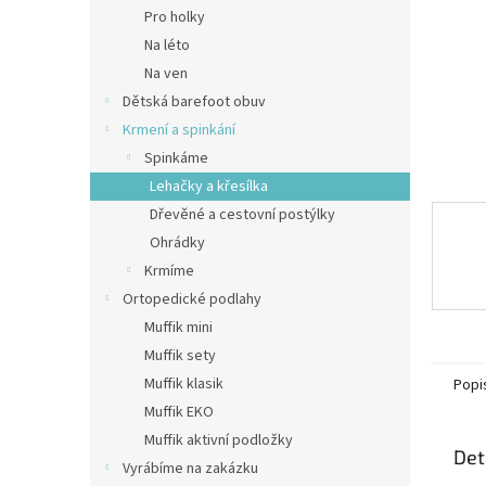
n
Pro holky
e
Na léto
l
Na ven
Dětská barefoot obuv
Krmení a spinkání
Spinkáme
Lehačky a křesílka
Dřevěné a cestovní postýlky
Ohrádky
Krmíme
Ortopedické podlahy
Muffik mini
Muffik sety
Muffik klasik
Popi
Muffik EKO
Muffik aktivní podložky
Det
Vyrábíme na zakázku