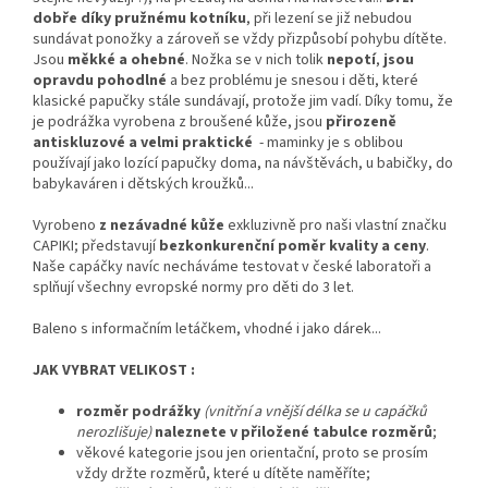
dobře díky pružnému kotníku
, při lezení se již nebudou
sundávat ponožky a zároveň se vždy přizpůsobí pohybu dítěte.
Jsou
měkké a ohebné
. Nožka se v nich tolik
nepotí
,
jsou
opravdu pohodlné
a bez problému je snesou i děti, které
klasické papučky stále sundávají, protože jim vadí. Díky tomu, že
je podrážka vyrobena z broušené kůže, jsou
přirozeně
antiskluzové a velmi praktické
- maminky je s oblibou
používají jako lozící papučky doma, na návštěvách, u babičky, do
babykaváren i dětských kroužků...
Vyrobeno
z nezávadné kůže
exkluzivně pro naši vlastní značku
CAPIKI; představují
bezkonkurenční poměr kvality a ceny
.
Naše capáčky navíc necháváme testovat v české laboratoři a
splňují všechny evropské normy pro děti do 3 let.
Baleno s informačním letáčkem, vhodné i jako dárek...
JAK VYBRAT VELIKOST :
rozměr podrážky
(vnitřní a vnější délka se u capáčků
nerozlišuje)
naleznete v přiložené tabulce rozměrů
;
věkové kategorie jsou jen orientační, proto se prosím
vždy držte rozměrů, které u dítěte naměříte;