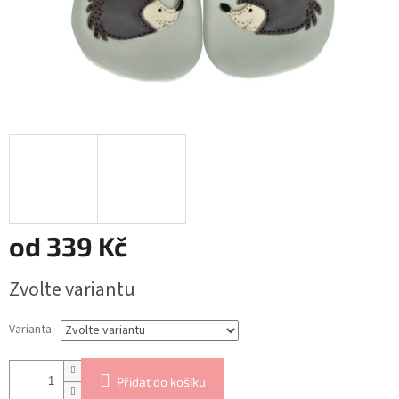
od
339 Kč
Měrná
Zvolte variantu
cena:
Varianta
Přidat do košíku