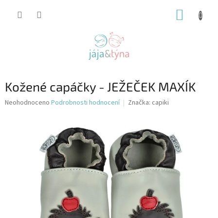
Přejít
NÁKUP
na
obsah
KOŠÍK
Kožené capáčky - JEŽEČEK MAXÍK
Průměrné
Neohodnoceno
Podrobnosti hodnocení
Značka:
capiki
hodnocení
produktu
je
0,0
z
5
hvězdiček.