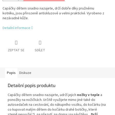
Capáčky dětem snadno nazujete, drží dobře díky pružnému
kotníku, jsou přirozeně antiskluzové a velmi praktické.
Vyrobeno z
nezávadné kůže.
Detailní informace
ZEPTAT SE
SDÍLET
Popis
Diskuze
Detailní popis produktu
Capáčky dětem snadno nazujete, udrží jejich
nožky v teple
a
ponožky na nožičkách. Určitě využijete mimo jiné také do
autosedaček na cestování, do nákupního vozíku, do kočárku (na
co kupovat malým dětem do kočárku drahé botičky, které
stejně nevyužijí ?), na přezutí, na doma i na návštěvu...
Drží