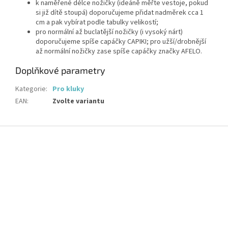
k naměřené délce nožičky (ideáně měřte vestoje, pokud
si již dítě stoupá) doporučujeme přidat nadměrek cca 1
cm a pak vybírat podle tabulky velikostí;
pro normální až buclatější nožičky (i vysoký nárt)
doporučujeme spíše capáčky CAPIKI; pro užší/drobnější
až normální nožičky zase spíše capáčky značky AFELO.
Doplňkové parametry
Kategorie
:
Pro kluky
EAN
:
Zvolte variantu
Z
á
p
a
t
í