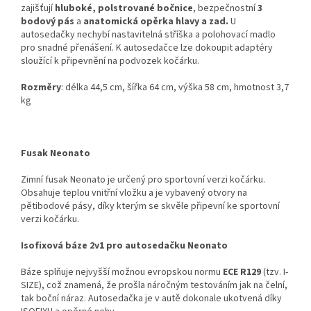
zajišťují
hluboké, polstrované bočnice
, bezpečnostní
3
bodový pás
a
anatomická opěrka hlavy a zad.
U
autosedačky nechybí nastavitelná stříška a polohovací madlo
pro snadné přenášení. K autosedačce lze dokoupit adaptéry
sloužící k připevnění na podvozek kočárku.
Rozměry
: délka 44,5 cm, šířka 64 cm, výška 58 cm, hmotnost 3,7
kg
Fusak Neonato
Zimní fusak Neonato je určený pro sportovní verzi kočárku.
Obsahuje teplou vnitřní vložku a je vybavený otvory na
pětibodové pásy, díky kterým se skvěle připevní ke sportovní
verzi kočárku.
Isofixová báze 2v1 pro autosedačku Neonato
Báze splňuje nejvyšší možnou evropskou normu
ECE
R129
(tzv. I-
SIZE), což znamená, že prošla náročným testováním jak na čelní,
tak boční náraz. Autosedačka je v autě dokonale ukotvená díky