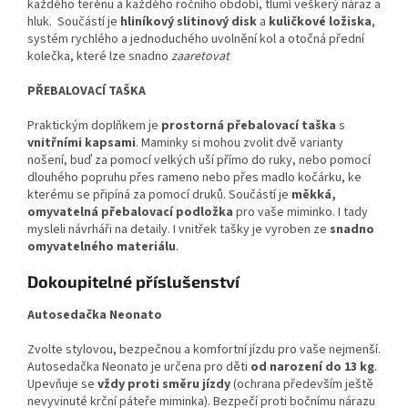
každého terénu a každého ročního období, tlumí veškerý náraz a
hluk. Součástí je
hliníkový slitinový disk
a
kuličkové ložiska
,
systém rychlého a jednoduchého uvolnění kol a otočná přední
kolečka, které lze snadno
zaaretovat
PŘEBALOVACÍ TAŠKA
Praktickým doplňkem je
prostorná přebalovací taška
s
vnitřními kapsami
. Maminky si mohou zvolit dvě varianty
nošení, buď za pomocí velkých uší přímo do ruky, nebo pomocí
dlouhého popruhu přes rameno nebo přes madlo kočárku, ke
kterému se připíná za pomocí druků. Součástí je
měkká,
omyvatelná přebalovací podložka
pro vaše miminko. I tady
mysleli návrháři na detaily. I vnitřek tašky je vyroben ze
snadno
omyvatelného materiálu
.
Dokoupitelné příslušenství
Autosedačka Neonato
Zvolte stylovou, bezpečnou a komfortní jízdu pro vaše nejmenší.
Autosedačka Neonato je určena pro děti
od narození do 13 kg
.
Upevňuje se
vždy proti směru jízdy
(ochrana především ještě
nevyvinuté krční páteře miminka). Bezpečí proti bočnímu nárazu