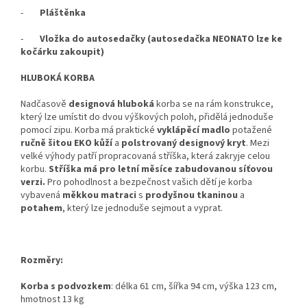
-
Pláštěnka
-
Vložka do autosedačky (autosedačka NEONATO lze ke
kočárku zakoupit)
HLUBOKÁ KORBA
Nadčasově
designová hluboká
korba se na rám konstrukce,
který lze umístit do dvou výškových poloh, přidělá jednoduše
pomocí zipu. Korba má praktické
vyklápěcí madlo
potažené
ručně šitou EKO kůží
a
polstrovaný designový kryt
. Mezi
velké výhody patří propracovaná stříška, která zakryje celou
korbu.
Stříška má pro letní měsíce zabudovanou síťovou
verzi.
Pro pohodlnost a bezpečnost vašich dětí je korba
vybavená
měkkou matraci
s
prodyšnou tkaninou
a
potahem
, který lze jednoduše sejmout a vyprat.
Rozměry:
Korba s podvozkem
: délka 61 cm, šířka 94 cm, výška 123 cm,
hmotnost 13 kg