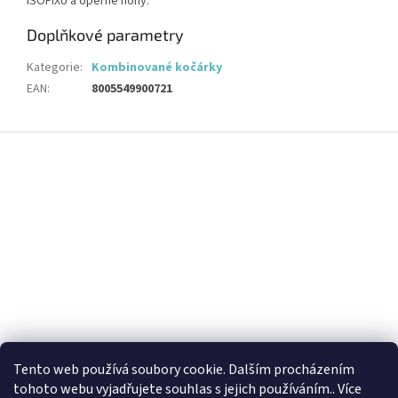
ISOFIXU a opěrné nohy.
Doplňkové parametry
Kategorie
:
Kombinované kočárky
EAN
:
8005549900721
Z
á
p
a
t
í
Tento web používá soubory cookie. Dalším procházením
tohoto webu vyjadřujete souhlas s jejich používáním.. Více