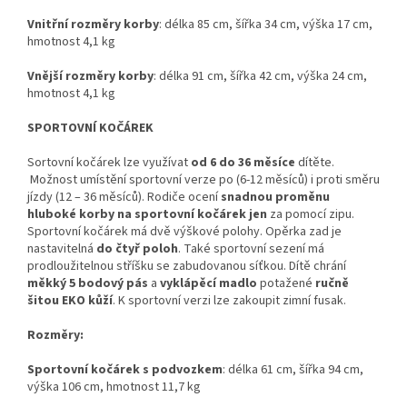
Vnitřní rozměry korby
: délka 85 cm, šířka 34 cm, výška 17 cm,
hmotnost 4,1 kg
Vnější rozměry korby
: délka 91 cm, šířka 42 cm, výška 24 cm,
hmotnost 4,1 kg
SPORTOVNÍ KOČÁREK
Sortovní kočárek lze využívat
od 6 do 36 měsíce
dítěte.
Možnost umístění sportovní verze po (6-12 měsíců) i proti směru
jízdy (12 – 36 měsíců). Rodiče ocení
snadnou proměnu
hluboké korby na sportovní kočárek jen
za pomocí zipu.
Sportovní kočárek má dvě výškové polohy. Opěrka zad je
nastavitelná
do čtyř poloh
. Také sportovní sezení má
prodloužitelnou stříšku se zabudovanou síťkou. Dítě chrání
měkký 5 bodový pás
a
vyklápěcí madlo
potažené
ručně
šitou EKO kůží
. K sportovní verzi lze zakoupit zimní fusak.
Rozměry:
Sportovní kočárek s podvozkem
: délka 61 cm, šířka 94 cm,
výška 106 cm, hmotnost 11,7 kg