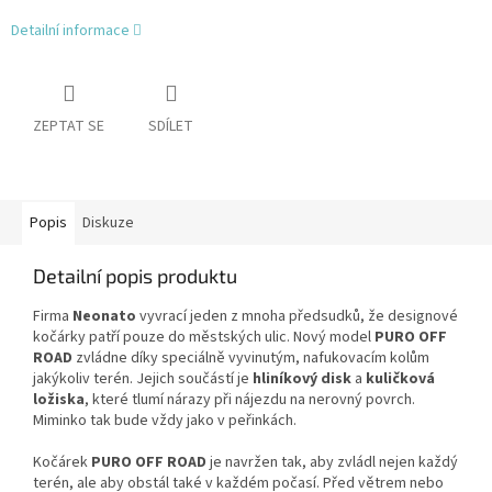
Detailní informace
ZEPTAT SE
SDÍLET
Popis
Diskuze
Detailní popis produktu
Firma
Neonato
vyvrací jeden z mnoha předsudků, že designové
kočárky patří pouze do městských ulic. Nový model
PURO OFF
ROAD
zvládne díky speciálně vyvinutým, nafukovacím kolům
jakýkoliv terén. Jejich součástí je
hliníkový disk
a
kuličková
ložiska
, které tlumí nárazy při nájezdu na nerovný povrch.
Miminko tak bude vždy jako v peřinkách.
Kočárek
PURO OFF ROAD
je navržen tak, aby zvládl nejen každý
terén, ale aby obstál také v každém počasí. Před větrem nebo