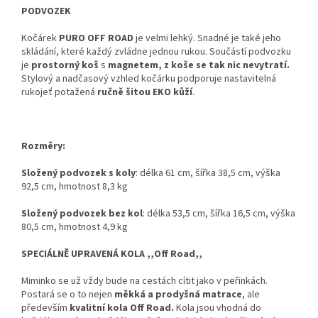
PODVOZEK
Kočárek
PURO OFF ROAD
je velmi lehký. Snadné je také jeho
skládání, které každý zvládne jednou rukou. Součástí podvozku
je
prostorný koš
s
magnetem, z koše se tak nic nevytratí.
Stylový a nadčasový vzhled kočárku podporuje nastavitelná
rukojeť potažená
ručně šitou EKO kůží
.
Rozměry:
Složený podvozek s koly
: délka 61 cm, šířka 38,5 cm, výška
92,5 cm, hmotnost 8,3 kg
Složený podvozek bez kol
: délka 53,5 cm, šířka 16,5 cm, výška
80,5 cm, hmotnost 4,9 kg
SPECIÁLNĚ UPRAVENÁ KOLA ,,Off Road,,
Miminko se už vždy bude na cestách cítit jako v peřinkách.
Postará se o to nejen
měkká a prodyšná matrace
, ale
především
kvalitní kola Off Road.
Kola jsou vhodná do