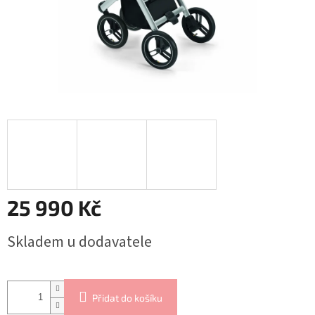
25 990 Kč
Měrná
Skladem u dodavatele
cena:
Přidat do košíku