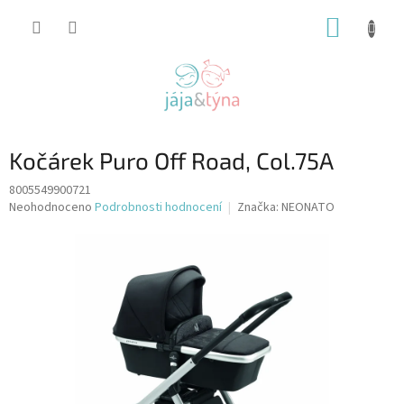
Přejít
NÁKUP
na
obsah
KOŠÍK
Kočárek Puro Off Road, Col.75A
8005549900721
Průměrné
Neohodnoceno
Podrobnosti hodnocení
Značka:
NEONATO
hodnocení
produktu
je
0,0
z
5
hvězdiček.