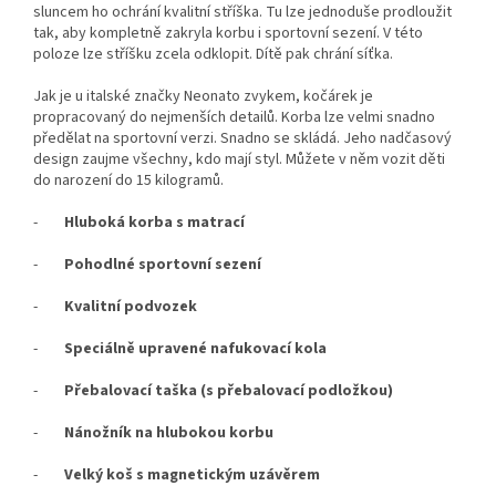
sluncem ho ochrání kvalitní stříška. Tu lze jednoduše prodloužit
tak, aby kompletně zakryla korbu i sportovní sezení. V této
poloze lze stříšku zcela odklopit. Dítě pak chrání síťka.
Jak je u italské značky Neonato zvykem, kočárek je
propracovaný do nejmenších detailů. Korba lze velmi snadno
předělat na sportovní verzi. Snadno se skládá. Jeho nadčasový
design zaujme všechny, kdo mají styl. Můžete v něm vozit děti
do narození do 15 kilogramů.
-
Hluboká korba s matrací
-
Pohodlné sportovní sezení
-
Kvalitní podvozek
-
Speciálně upravené nafukovací kola
-
Přebalovací taška (s přebalovací podložkou)
-
Nánožník na hlubokou korbu
-
Velký koš s magnetickým uzávěrem