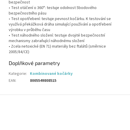
bezpečnost
• Test otáčení o 360°: testuje odolnost 5bodového
bezpečnostního pásu
• Test opotřebení: testuje pevnost kočárku. K testování se
využívá překážková dráha simulující používání a opotřebení
výrobku v průběhu času
• Test náhodného složení: testuje dvojité bezpečnostní
mechanismy zabraňující náhodnému složení
• Zcela netoxické (EN 71) materiály bez ftalátů (směrnice
2005/84/CE)
Doplňkové parametry
Kategorie
:
Kombinované kočárky
EAN
:
8005549808515
Z
á
p
a
t
í