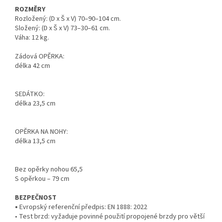
ROZMĚRY
Rozložený: (D x Š x V) 70–90–104 cm.
Složený: (D x Š x V) 73–30–61 cm.
Váha: 12 kg.
Zádová OPĚRKA:
délka 42 cm
SEDÁTKO:
délka 23,5 cm
OPĚRKA NA NOHY:
délka 13,5 cm
Bez opěrky nohou 65,5
S opěrkou – 79 cm
BEZPEČNOST
•
Evropský referenční předpis: EN 1888: 2022
• Test brzd: vyžaduje povinné použití propojené brzdy pro větší