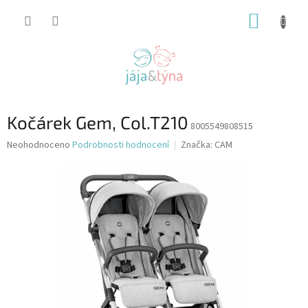
Přejít
NÁKUP
na
obsah
KOŠÍK
Kočárek Gem, Col.T210
8005549808515
Průměrné
Neohodnoceno
Podrobnosti hodnocení
Značka:
CAM
hodnocení
produktu
je
0,0
z
5
hvězdiček.