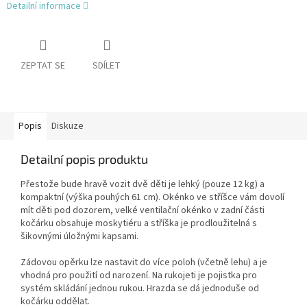
Detailní informace
ZEPTAT SE
SDÍLET
Popis
Diskuze
Detailní popis produktu
Přestože bude hravě vozit dvě děti je lehký (pouze 12 kg) a
kompaktní (výška pouhých 61 cm). Okénko ve stříšce vám dovolí
mít děti pod dozorem, velké ventilační okénko v zadní části
kočárku obsahuje moskytiéru a stříška je prodloužitelná s
šikovnými úložnými kapsami.
Zádovou opěrku lze nastavit do více poloh (včetně lehu) a je
vhodná pro použití od narození. Na rukojeti je pojistka pro
systém skládání jednou rukou. Hrazda se dá jednoduše od
kočárku oddělat.