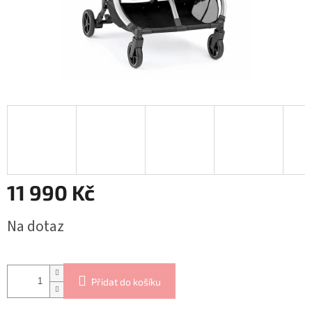
11 990 Kč
Měrná
Na dotaz
cena:
Přidat do košíku