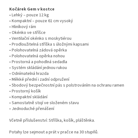
Kočárek Gem v kostce
• Lehký – pouze 12 kg
• Kompaktní – pouze 61 cm vysoký
• Hliníkový rám
• Okénko ve stříšce
• Ventilační okénko s moskytiérou
• Prodloužitelná stříška s úložnými kapsami
• Polohovatelná zádová opěrka
• Polohovatelná opěrka nohou
• Prostorná a pohodlná sedadla
• Systém skládání jednou rukou
• Odnímatelná hrazda
• Měkké přední i zadní odpružení
• 5bodový bezpečnostní pás s polstrováním na ochranu ramen
• Prostorný košík
• Kompaktní skládání
• Samostatně stojí ve složeném stavu
• Jednoduché přenášení
Včetně příslušenství: Stříška, košík, pláštěnka.
Potahy lze sejmout a prát v pračce na 30 stupňů.