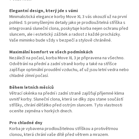
Elegantní design, který jde s vámi
Minimalistická elegance korby Move XL 3 vás okouzlí už na první
pohled. S promyšlenými detaily jako je prodloužitelná stříška s
integrovaná sluneční clona, poskytuje korba nejen ochranu před
sluncem, ale i estetický zážitek a radost z každé procházky.
Vaše miminko bude vždy v bezpečí a stylově chráněné.
Maximální komfort ve všech podmínkách
Nezáleží na počasí, korba Move XL 3 je připravena na všechno.
Odvětrání na přední a zadní straně korby a také na stříšce
zajišťuje optimální proudění vzduchu, ať už jsou letní vedra nebo
chladné zímní počasí.
Během letních měsíců
Větrací okénka na přední i zadní straně zajišťují příjemné klima
uvnitř korby. Sluneční clona, která se díky zipu stane součástí
stříšky, chrání děťátko před ostrým sluncem. Tyto vlastnosti
oceníte zejména v horkých dnech.
Pro chladné dny
Korba je vybavena prodloužitelnou stříškou a protivětrnou
clonou, která chrání vaše dítě před větrem a mrazem.