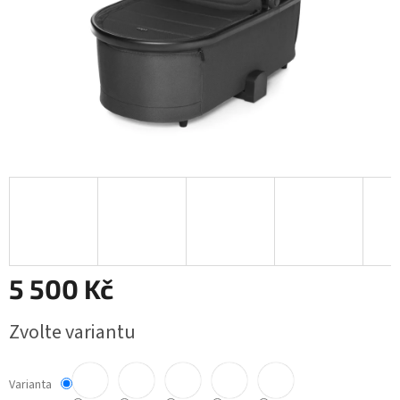
5 500 Kč
Měrná
Zvolte variantu
cena:
Varianta