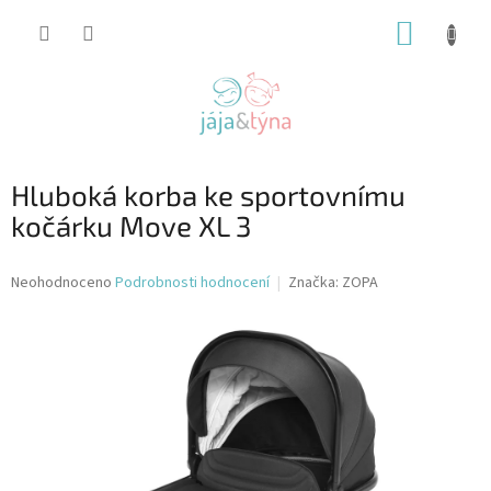
Přejít
NÁKUP
na
obsah
KOŠÍK
Hluboká korba ke sportovnímu
kočárku Move XL 3
Průměrné
Neohodnoceno
Podrobnosti hodnocení
Značka:
ZOPA
hodnocení
produktu
je
0,0
z
5
hvězdiček.