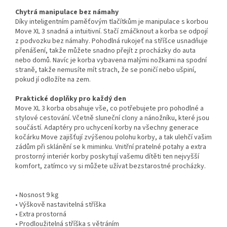
Chytrá manipulace bez námahy
Díky inteligentním paměťovým tlačítkům je manipulace s korbou
Move XL 3 snadná a intuitivní. Stačí zmáčknout a korba se odpojí
z podvozku bez námahy. Pohodlná rukojeť na stříšce usnadňuje
přenášení, takže můžete snadno přejít z procházky do auta
nebo domů. Navíc je korba vybavena malými nožkami na spodní
straně, takže nemusíte mít strach, že se poničí nebo ušpiní,
pokud jí odložíte na zem.
Praktické doplňky pro každý den
Move XL 3 korba obsahuje vše, co potřebujete pro pohodlné a
stylové cestování. Včetně sluneční clony a nánožníku, které jsou
součástí. Adaptéry pro uchycení korby na všechny generace
kočárku Move zajišťují zvýšenou polohu korby, a tak ulehčí vašim
zádům při sklánění se k miminku. Vnitřní pratelné potahy a extra
prostorný interiér korby poskytují vašemu dítěti ten nejvyšší
komfort, zatímco vy si můžete užívat bezstarostné procházky.
• Nosnost 9 kg
• Výškově nastavitelná stříška
• Extra prostorná
• Prodloužitelná stříška s větráním