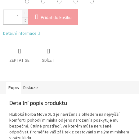
Přidat do košíku
Detailní informace
ZEPTAT SE
SDÍLET
Popis
Diskuze
Detailní popis produktu
Hluboká korba Move XL 3 je navržena s ohledem na nejvyšší
komfort i pohodlí miminka od jeho narození a poskytuje mu
bezpečné, útulné prostředí, ve kterém může nerušeně
odpočívat. Proměňte váš zážitek z cestování s malým miminkem
v oázu klidu.