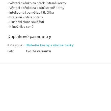
• Větrací okénko na přední straně korby
• Větrací okénko na zadní straně korby
• Inteligentní paměťová tlačítka
• Pratelné vnitřní potahy
• Sluneční clona součástí
• Nánožník v ceně
Doplňkové parametry
Kategorie
:
Hluboké korby a vložné tašky
EAN
:
Zvolte variantu
Z
á
p
a
t
í