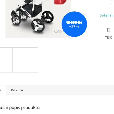
Detailní 
13 690 Kč
–27 %
TISK
s
Diskuze
ailní popis produktu