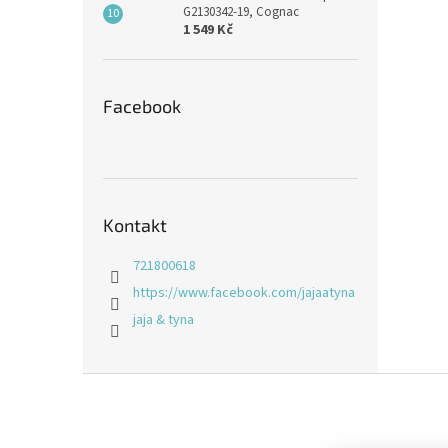
G2130342-19, Cognac
1 549 Kč
Facebook
Kontakt
721800618
https://www.facebook.com/jajaatyna
jaja & tyna
Z
á
p