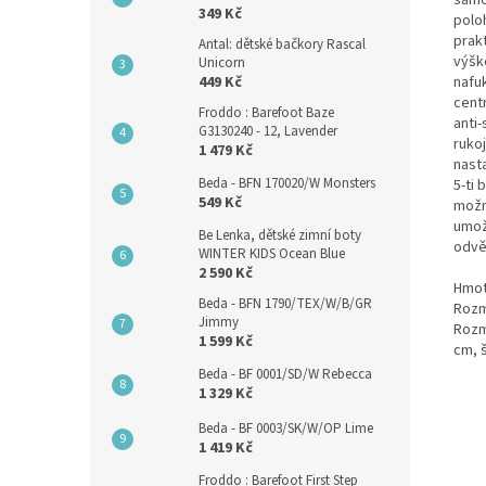
349 Kč
polo
prak
Antal: dětské bačkory Rascal
výšk
Unicorn
nafu
449 Kč
centr
Froddo : Barefoot Baze
anti
G3130240 - 12, Lavender
ruko
1 479 Kč
nast
Beda - BFN 170020/W Monsters
5-ti
549 Kč
možn
umož
Be Lenka, dětské zimní boty
odvě
WINTER KIDS Ocean Blue
2 590 Kč
Hmotn
Beda - BFN 1790/TEX/W/B/GR
Rozm
Jimmy
Rozmě
1 599 Kč
cm, 
Beda - BF 0001/SD/W Rebecca
1 329 Kč
Beda - BF 0003/SK/W/OP Lime
1 419 Kč
Froddo : Barefoot First Step