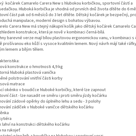
ký kočárek Camarelo Carera New s hlubokou korbičkou, sportovní částí a
sedačkou. Hluboká korbička je vhodná od prvních dnů života dítěte do 6 mě
tovní část pak od 6 měsíců do 3 let dítěte. Dětský kočárek je bezpečný, pr
oduchá manipulace, moderní design s bohatou výbavou.
relo Carera New má stejný nákupní košík jako dětský kočárek Camarelo Care
vzhledem konstrukce, která je nově v kombinaci černá-bílá.
hny barevné verze mají bílou plastovou ergonomickou vanu, v kombinaci s 
ě prošívanou eko kůží s vysoce kvalitním lemem. Nový návrh májí také ráfky
ým lemem a bílým tělem.
kteristika:
íková konstrukce o hmotnosti 4,9 kg
torná hluboká plastová vanička
ěné polstrování vnitřní části korby
sová matrace
ací okénko v boudičce hluboké korbičky, které lze zapnout
ovní část - lze nasadit ve směru i proti směru jízdy kočárku
hování zádové opěrky do úplného lehu a sedu - 3 polohy
hování zádíček v hluboké vaničce dětského kočárku
těnka
ytiéra
k lahví na konstrukci dětského kočárku
a na rukojeť
statný nánožník a boudička na hlubokou i sportovní verzi