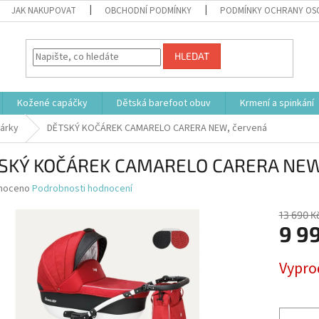
JAK NAKUPOVAT
OBCHODNÍ PODMÍNKY
PODMÍNKY OCHRANY OS
HLEDAT
Kožené capáčky
Dětská barefoot obuv
Krmení a spinkání
árky
DĚTSKÝ KOČÁREK CAMARELO CARERA NEW, červená
SKÝ KOČÁREK CAMARELO CARERA NEW,
né
noceno
Podrobnosti hodnocení
ní
u
13 690 K
9 9
Měrná
Vypro
cena:
ek.