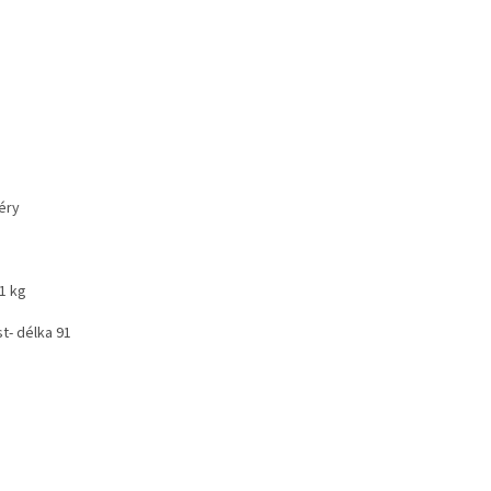
éry
,1 kg
st- délka 91