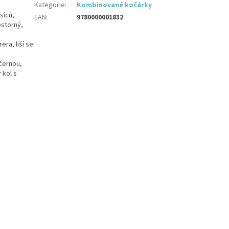
Kategorie
:
Kombinované kočárky
síců,
EAN
:
9780000001832
ostorný,
ra, liší se
černou,
 kol s