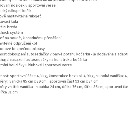
hovaní nožiček u sportovní verze
tický nákupní košík
ově nastavitelná rukojeť
kovací kola
ální brzda
-shock systém
jeť na boudě, k snadnému přenášení
avitelné odpružení kol
 bodové bezpečnostní pásy
ost dokoupení autosedačky v barvě potahu kočárku - je dodávána s adapt
ňující nasazení autosedačky na konstrukci kočárku
trání boudičky u hluboké i sportovní verze
ost: sportovní část: 4,3 kg, konstrukce bez kol: 4,9 kg, hluboká vanička: 4
ěry: vanička 85 cm x 39 cm , sportovní část 93 cm x 34 cm
ry vnitřní: vanička - hloubka 24 cm, délka 76 cm, šířka 36 cm, sportovní čá
šířka 31 cm