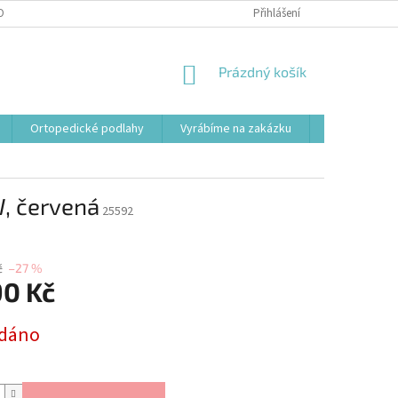
OBNÍCH ÚDAJŮ
Přihlášení
NÁKUPNÍ
Prázdný košík
KOŠÍK
Ortopedické podlahy
Vyrábíme na zakázku
Svařovací st
 červená
25592
č
–27 %
90 Kč
dáno