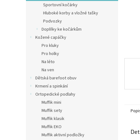
n
Sportovní kočárky
e
Hluboké korby a vložné tašky
l
Podvozky
Doplňky ke kočárkům
Kožené capáčky
Pro kluky
Pro holky
Na léto
Na ven
Dětská barefoot obuv
Krmení a spinkání
Ortopedické podlahy
Muffik mini
Muffik sety
Popi
Muffik klasik
Muffik EKO
Det
Muffik aktivní podložky