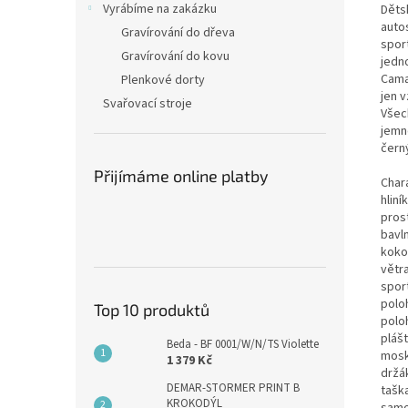
Vyrábíme na zakázku
Děts
auto
Gravírování do dřeva
spor
Gravírování do kovu
jedn
Cama
Plenkové dorty
jen 
Svařovací stroje
Všec
jemn
čern
Přijímáme online platby
Chara
hlin
pros
bavln
koko
větr
sport
polo
Top 10 produktů
polo
pláš
Beda - BF 0001/W/N/TS Violette
mosk
1 379 Kč
držá
DEMAR-STORMER PRINT B
tašk
KROKODÝL
samo