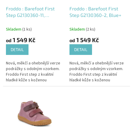
o
d
Froddo : Barefoot First
Froddo : Barefoot First
u
Step G2130360-11,
Step G2130360-2, Blue+
k
Pink/Gold
t
Skladem
(1 ks)
Skladem
(2 ks)
ů
1 549 Kč
1 549 Kč
od
od
DETAIL
DETAIL
Nová, měkčí a ohebnější verze
Nová, měkčí a ohebnější verze
podrážky s odolným vzorkem.
podrážky s odolným vzorkem.
Froddo First step z kvalitní
Froddo First step z kvalitní
hladké kůže s koženou
hladké kůže s koženou
podšívkou od chorvatské firmy
podšívkou od chorvatské firmy
Froddo mají flexibilní, měkkou...
Froddo mají flexibilní, měkkou...