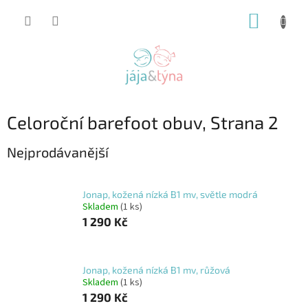
Přejít
NÁKUP
na
obsah
KOŠÍK
Celoroční barefoot obuv
, Strana 2
Nejprodávanější
Jonap, kožená nízká B1 mv, světle modrá
Skladem
(1 ks)
1 290 Kč
Jonap, kožená nízká B1 mv, růžová
Skladem
(1 ks)
1 290 Kč