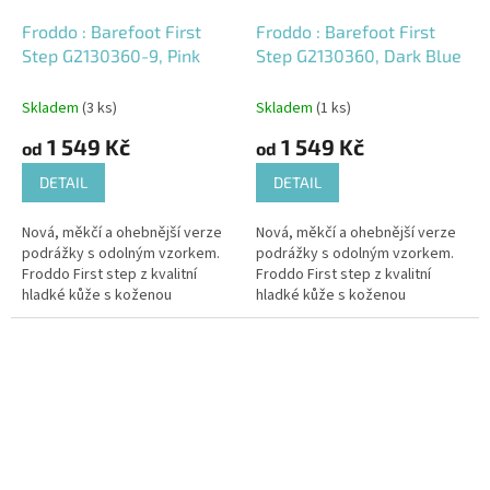
Froddo : Barefoot First
Froddo : Barefoot First
Step G2130360-9, Pink
Step G2130360, Dark Blue
Skladem
(3 ks)
Skladem
(1 ks)
1 549 Kč
1 549 Kč
od
od
DETAIL
DETAIL
Nová, měkčí a ohebnější verze
Nová, měkčí a ohebnější verze
podrážky s odolným vzorkem.
podrážky s odolným vzorkem.
Froddo First step z kvalitní
Froddo First step z kvalitní
hladké kůže s koženou
hladké kůže s koženou
podšívkou od chorvatské firmy
podšívkou od chorvatské firmy
Froddo mají flexibilní, měkkou...
Froddo mají flexibilní, měkkou...