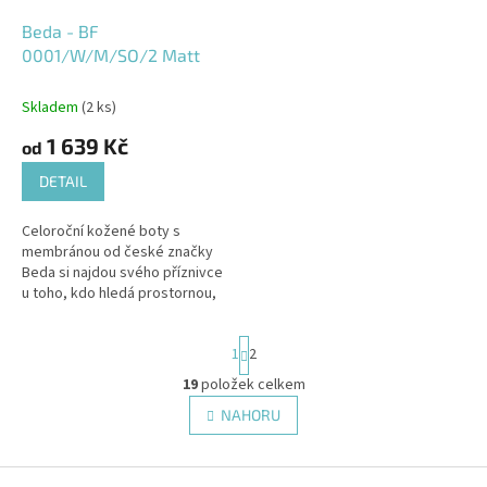
Beda - BF
0001/W/M/SO/2 Matt
Skladem
(2 ks)
1 639 Kč
od
DETAIL
Celoroční kožené boty s
membránou od české značky
Beda si najdou svého příznivce
u toho, kdo hledá prostornou,
měkkou a pohodlnou botu.
S
1
2
t
r
19
položek celkem
O
á
v
NAHORU
n
l
k
á
o
v
Z
d