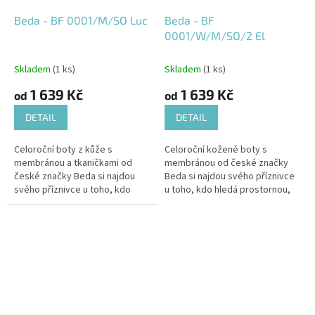
Beda - BF 0001/M/SO Luc
Beda - BF
0001/W/M/SO/2 El
Skladem
(1 ks)
Skladem
(1 ks)
1 639 Kč
1 639 Kč
od
od
DETAIL
DETAIL
Celoroční boty z kůže s
Celoroční kožené boty s
membránou a tkaničkami od
membránou od české značky
české značky Beda si najdou
Beda si najdou svého příznivce
svého příznivce u toho, kdo
u toho, kdo hledá prostornou,
hledá prostornou, měkkou a
měkkou a pohodlnou botu.
pohodlnou botu.