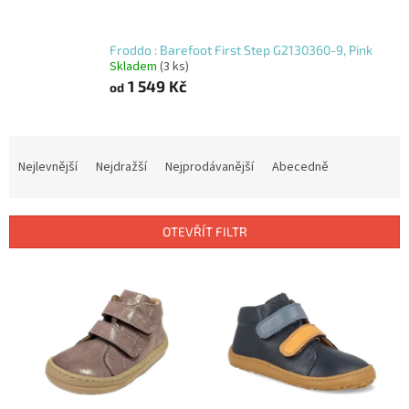
Froddo : Barefoot First Step G2130360-9, Pink
Skladem
(3 ks)
1 549 Kč
od
Ř
a
Nejlevnější
Nejdražší
Nejprodávanější
Abecedně
z
e
n
OTEVŘÍT FILTR
í
p
V
r
ý
o
p
d
i
u
s
k
p
t
r
ů