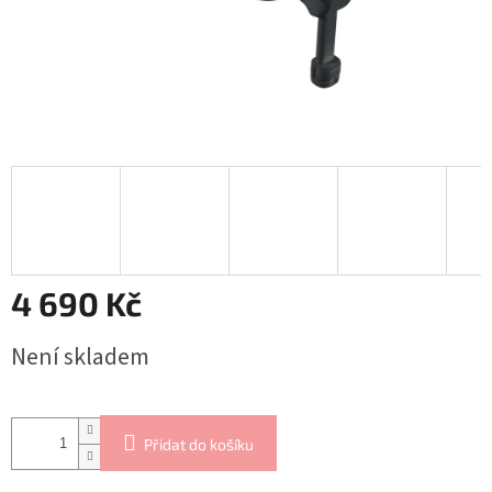
4 690 Kč
Měrná
Není skladem
cena:
Přidat do košíku