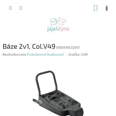
Přejít
NÁKUP
na
obsah
KOŠÍK
Báze 2v1, Col.V49
8005549132047
Průměrné
Neohodnoceno
Podrobnosti hodnocení
Značka:
CAM
hodnocení
produktu
je
0,0
z
5
hvězdiček.