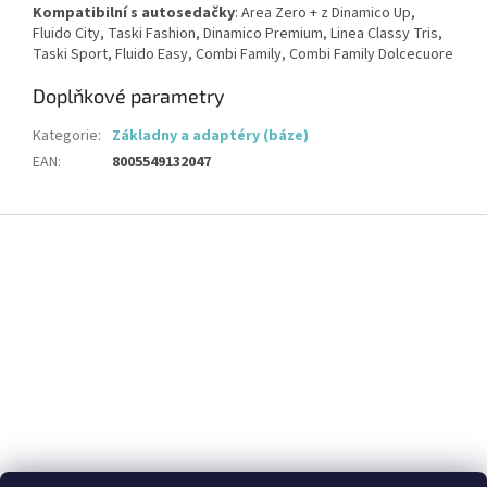
Kompatibilní s autosedačky
: Area Zero +
z Dinamico Up,
Fluido City, Taski Fashion, Dinamico Premium, Linea Classy Tris,
Taski Sport, Fluido Easy, Combi Family, Combi Family Dolcecuore
Doplňkové parametry
Kategorie
:
Základny a adaptéry (báze)
EAN
:
8005549132047
Z
á
p
a
t
í